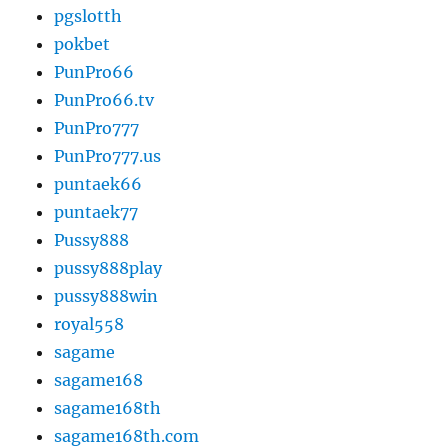
pgslotth
pokbet
PunPro66
PunPro66.tv
PunPro777
PunPro777.us
puntaek66
puntaek77
Pussy888
pussy888play
pussy888win
royal558
sagame
sagame168
sagame168th
sagame168th.com