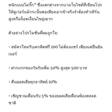
หนักแบบไม่กั๊ก” ซึ่งแตกต่างจากบางเว็บไซต์ที่เขียนโปร
ให้ดูเว่อร์แม้กระนั้นพอเพียงเอาเข้าจริงจำต้องทำเทิร์น
สูงหรือล็อคเงื่อนไขยุ่งยาก
ตัวอย่างโปรโมชั่นที่ผมถูกใจ:
• สมัครใหม่รับเครดิตฟรี 100 ไม่ต้องแชร์ เพียงแค่ยืนยัน
เบอร์
• ฝากแรกของวันรับเพิ่ม 50% สูงสุด 500 บาท
• คืนยอดเสียทุกอาทิตย์ 10%
• เชิญชวนเพื่อนรับ 5% ของยอดเสียเพื่อนพ้องตลอด
ชาติ