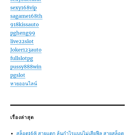
sexy168vip
sagame168th
918kissauto
pgheng99
live22slot
Joker123auto
fullslotpg
pussy888win
pgslot
หวยออนไลน์
เรื่องล่าสุด
สล็อต168 สายแตก ลุ้นกำไรแบบไม่เสียฟีล สายสล็อต