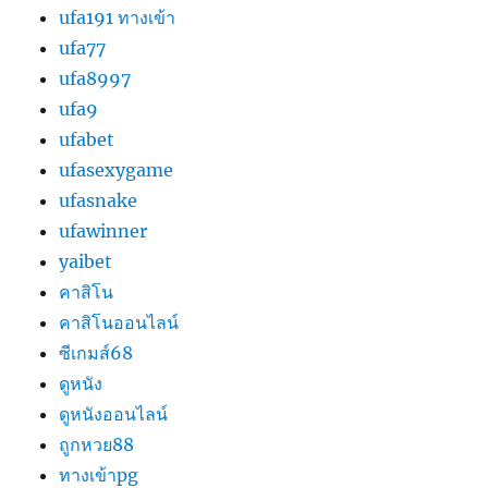
ufa191 ทางเข้า
ufa77
ufa8997
ufa9
ufabet
ufasexygame
ufasnake
ufawinner
yaibet
คาสิโน
คาสิโนออนไลน์
ซีเกมส์68
ดูหนัง
ดูหนังออนไลน์
ถูกหวย88
ทางเข้าpg