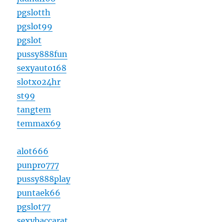
pgslotth
pgslot99
pgslot
pussy888fun
sexyauto168
slotxo24hr
st99
tangtem
temmax69
alot666
punpro777
pussy888play
puntaek66
pgslot77
sexybaccarat