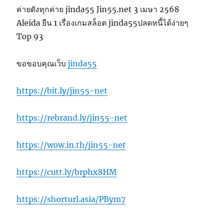
ค่ายดังทุกค่าย jinda55 Jin55.net 3 เมษา 2568
Aleida ยืน 1 เรื่องเกมสล็อต jinda55ปลดหนี้ได้ง่ายๆ
Top 93
ขอขอบคุณเว็บ
jinda55
https://bit.ly/jin55-net
https://rebrand.ly/jin55-net
https://wow.in.th/jin55-net
https://cutt.ly/brphx8HM
https://shorturl.asia/PBym7