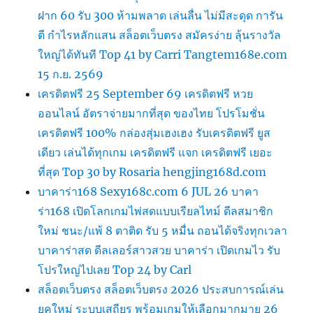
ฝาก 60 รับ 300 ห้ามพลาด เล่นลื่น ไม่มีสะดุด การัน
ตี กำไรหลักแสน สล็อตเว็บตรง สมัครง่าย ลุ้นรางวัล
ใหญ่ได้ทันที Top 41 by Carri Tangtem168e.com
15 ก.ย. 2569
เครดิตฟรี 25 September 69 เครดิตฟรี หวย
ออนไลน์ อัตราจ่ายมากที่สุด ของไทย โปรโมชั่น
เครดิตฟรี 100% กล่องสุ่มเฮงเฮง รับเครดิตฟรี ยูส
เดียว เล่นได้ทุกเกม เครดิตฟรี แจก เครดิตฟรี เยอะ
ที่สุด Top 30 by Rosaria hengjing168d.com
บาคาร่า168 Sexy168c.com 6 JUL 26 บาคา
ร่า168 เปิดโลกเกมไพ่สดแบบเรียลไทม์ ดีลสมาชิก
ใหม่ ชนะ/แพ้ 8 ตาติด รับ 5 หมื่น ถอนได้จริงทุกเวลา
บาคาร่าสด ดีลเลอร์สาวสวย บาคาร่า เปิดเกมไว รับ
โปรใหญ่ไปเลย Top 24 by Carl
สล็อตเว็บตรง สล็อตเว็บตรง 2026 ประสบการณ์เล่น
ยุคใหม่ ระบบเสถียร พร้อมเกมให้เลือกมากมาย 26