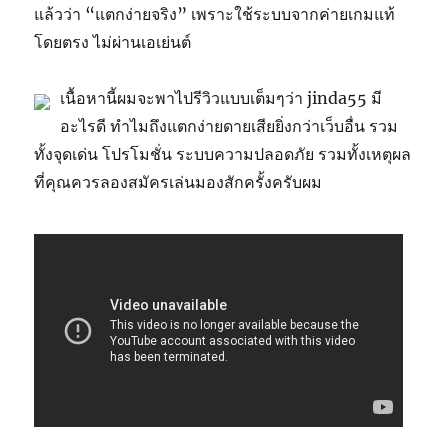
แล้วว่า “แตกง่ายจริง” เพราะใช้ระบบจากค่ายเกมแท้
โดยตรง ไม่ผ่านเอเย่นต์
เนื้อหานี้ผมจะพาไปรีวิวแบบเต็มๆว่า jinda55 มี
อะไรดี ทำไมถึงแตกง่ายดายเสียยิ่งกว่าเว็บอื่น รวม
ทั้งจุดเด่น โปรโมชั่น ระบบความปลอดภัย รวมทั้งเหตุผล
ที่คุณควรลองสมัครเล่นมองสักครั้งครับผม