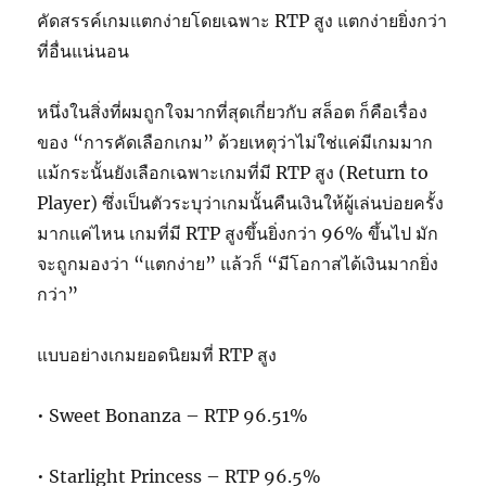
คัดสรรค์เกมแตกง่ายโดยเฉพาะ RTP สูง แตกง่ายยิ่งกว่า
ที่อื่นแน่นอน
หนึ่งในสิ่งที่ผมถูกใจมากที่สุดเกี่ยวกับ สล็อต ก็คือเรื่อง
ของ “การคัดเลือกเกม” ด้วยเหตุว่าไม่ใช่แค่มีเกมมาก
แม้กระนั้นยังเลือกเฉพาะเกมที่มี RTP สูง (Return to
Player) ซึ่งเป็นตัวระบุว่าเกมนั้นคืนเงินให้ผู้เล่นบ่อยครั้ง
มากแค่ไหน เกมที่มี RTP สูงขึ้นยิ่งกว่า 96% ขึ้นไป มัก
จะถูกมองว่า “แตกง่าย” แล้วก็ “มีโอกาสได้เงินมากยิ่ง
กว่า”
แบบอย่างเกมยอดนิยมที่ RTP สูง
• Sweet Bonanza – RTP 96.51%
• Starlight Princess – RTP 96.5%