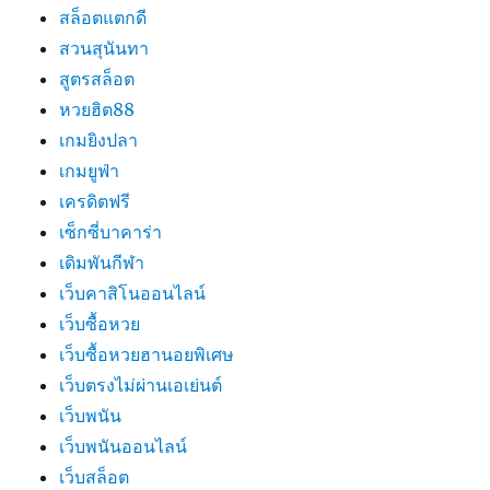
สล็อตแตกดี
สวนสุนันทา
สูตรสล็อต
หวยฮิต88
เกมยิงปลา
เกมยูฟ่า
เครดิตฟรี
เซ็กซี่บาคาร่า
เดิมพันกีฬา
เว็บคาสิโนออนไลน์
เว็บซื้อหวย
เว็บซื้อหวยฮานอยพิเศษ
เว็บตรงไม่ผ่านเอเย่นต์
เว็บพนัน
เว็บพนันออนไลน์
เว็บสล็อต