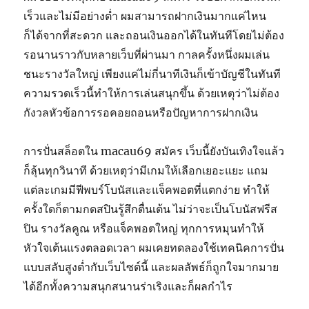
เร็วและไม่มีอย่างต่ำ ผมสามารถฝากเงินมากแค่ไหน
ก็ได้จากที่สะดวก และถอนเงินออกได้ในทันทีโดยไม่ต้อง
รอนานราวกับหลายเว็บที่ผ่านมา กาลครั้งหนึ่งผมเล่น
ชนะรางวัลใหญ่ เพียงแค่ไม่กี่นาทีเงินก็เข้าบัญชีในทันที
ความรวดเร็วนี้ทำให้การเล่นสนุกขึ้น ด้วยเหตุว่าไม่ต้อง
กังวลหัวข้อการรอคอยถอนหรือปัญหาการฝากเงิน
การปั่นสล็อตใน macau69 สมัคร เว็บนี้ยังบันเทิงใจแล้ว
ก็ลุ้นทุกวินาที ด้วยเหตุว่ามีเกมให้เลือกเยอะแยะ แถม
แต่ละเกมมีฟีพบร์โบนัสและแจ็คพอตที่แตกง่าย ทำให้
ครั้งใดก็ตามกดสปินรู้สึกตื่นเต้น ไม่ว่าจะเป็นโบนัสฟรีส
ปิน รางวัลคูณ หรือแจ็คพอตใหญ่ ทุกการหมุนทำให้
หัวใจเต้นแรงตลอดเวลา ผมเคยทดลองใช้เทคนิคการปั่น
แบบสลับสูงต่ำกับเว็บไซต์นี้ และผลลัพธ์ก็ถูกใจมากมาย
ได้อีกทั้งความสนุกสนานร่าเริงและก็ผลกำไร