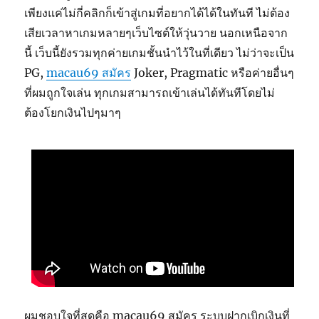
เพียงแค่ไม่กี่คลิกก็เข้าสู่เกมที่อยากได้ได้ในทันที ไม่ต้อง
เสียเวลาหาเกมหลายๆเว็บไซต์ให้วุ่นวาย นอกเหนือจาก
นี้ เว็บนี้ยังรวมทุกค่ายเกมชั้นนำไว้ในที่เดียว ไม่ว่าจะเป็น
PG,
macau69 สมัคร
Joker, Pragmatic หรือค่ายอื่นๆ
ที่ผมถูกใจเล่น ทุกเกมสามารถเข้าเล่นได้ทันทีโดยไม่
ต้องโยกเงินไปๆมาๆ
ผมชอบใจที่สุดคือ macau69 สมัคร ระบบฝากเบิกเงินที่