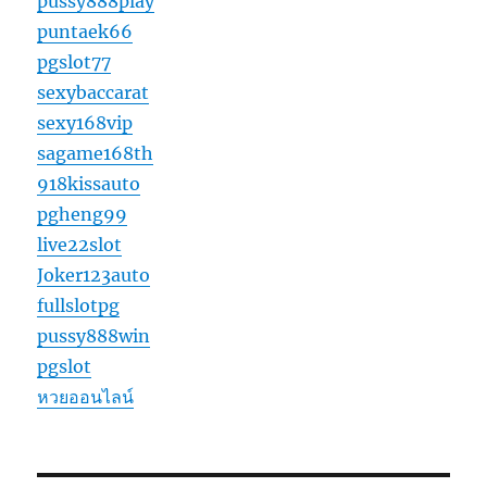
pussy888play
puntaek66
pgslot77
sexybaccarat
sexy168vip
sagame168th
918kissauto
pgheng99
live22slot
Joker123auto
fullslotpg
pussy888win
pgslot
หวยออนไลน์