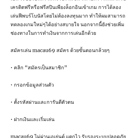
เครดิตฟรีหรือฟรีสปินเพียงล็อกอินเข้าเกม การได้ลอง
เล่นฟีพบร์โบนัสโดยไม่ต้องลงทุนมาก ทำให้ผมสามารถ
ทดลองเกมใหม่ๆได้อย่างสบายใจ นอกจากนี้ยังช่วยเพิ่ม
ช่องทางในการทำเงินจากการเล่นอีกด้วย
สมัครเล่น macau69 สมัคร ด้วยขั้นตอนกล้วยๆ
• คลิก “สมัครเป็นสมาชิก”
• กรอกข้อมูลส่วนตัว
• ตั้งรหัสผ่านและการันตีตัวตน
• ฝากเงินและเริ่มเล่น
macau69 ไม่ผ่านเอเย่นต์ แตกไว รับรองระบบปลอดภัย