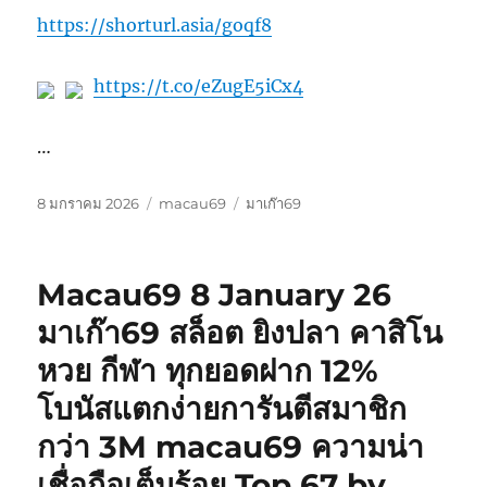
https://shorturl.asia/goqf8
https://t.co/eZugE5iCx4
…
เขียน
หมวด
ป้าย
8 มกราคม 2026
macau69
มาเก๊า69
เมื่อ
หมู่
กำกับ
Macau69 8 January 26
มาเก๊า69 สล็อต ยิงปลา คาสิโน
หวย กีฬา ทุกยอดฝาก 12%
โบนัสแตกง่ายการันตีสมาชิก
กว่า 3M macau69 ความน่า
เชื่อถือเต็มร้อย Top 67 by