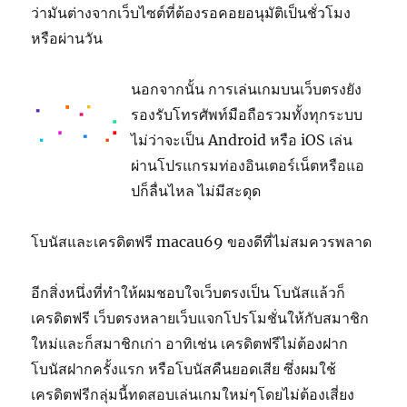
ว่ามันต่างจากเว็บไซต์ที่ต้องรอคอยอนุมัติเป็นชั่วโมง
หรือผ่านวัน
นอกจากนั้น การเล่นเกมบนเว็บตรงยัง
รองรับโทรศัพท์มือถือรวมทั้งทุกระบบ
ไม่ว่าจะเป็น Android หรือ iOS เล่น
ผ่านโปรแกรมท่องอินเตอร์เน็ตหรือแอ
ปก็ลื่นไหล ไม่มีสะดุด
โบนัสและเครดิตฟรี macau69 ของดีที่ไม่สมควรพลาด
อีกสิ่งหนึ่งที่ทำให้ผมชอบใจเว็บตรงเป็น โบนัสแล้วก็
เครดิตฟรี เว็บตรงหลายเว็บแจกโปรโมชั่นให้กับสมาชิก
ใหม่และก็สมาชิกเก่า อาทิเช่น เครดิตฟรีไม่ต้องฝาก
โบนัสฝากครั้งแรก หรือโบนัสคืนยอดเสีย ซึ่งผมใช้
เครดิตฟรีกลุ่มนี้ทดสอบเล่นเกมใหม่ๆโดยไม่ต้องเสี่ยง