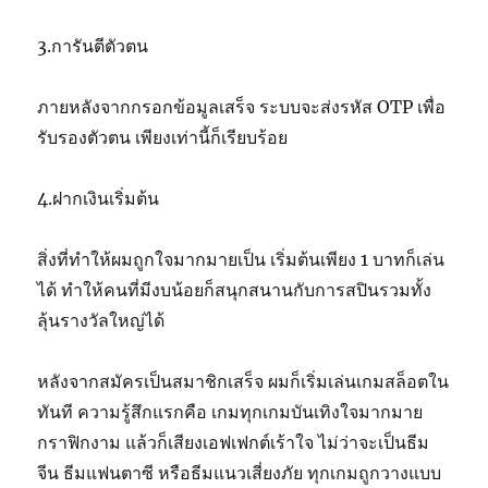
3.การันตีตัวตน
ภายหลังจากกรอกข้อมูลเสร็จ ระบบจะส่งรหัส OTP เพื่อ
รับรองตัวตน เพียงเท่านี้ก็เรียบร้อย
4.ฝากเงินเริ่มต้น
สิ่งที่ทำให้ผมถูกใจมากมายเป็น เริ่มต้นเพียง 1 บาทก็เล่น
ได้ ทำให้คนที่มีงบน้อยก็สนุกสนานกับการสปินรวมทั้ง
ลุ้นรางวัลใหญ่ได้
หลังจากสมัครเป็นสมาชิกเสร็จ ผมก็เริ่มเล่นเกมสล็อตใน
ทันที ความรู้สึกแรกคือ เกมทุกเกมบันเทิงใจมากมาย
กราฟิกงาม แล้วก็เสียงเอฟเฟกต์เร้าใจ ไม่ว่าจะเป็นธีม
จีน ธีมแฟนตาซี หรือธีมแนวเสี่ยงภัย ทุกเกมถูกวางแบบ