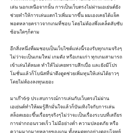
เล่น นอกเหนือจากนั้น การเป็นเว็บตรงไม่ผ่านเอเย่นต์ยัง
ช่วยทำให้การเล่นแตกไวเพิ่มมากขึ้น ผมเองเคยได้แจ็ค
พอตหลายคราวจากเกมที่ชอบ โดยไม่ต้องพึ่งเคล็ดลับซับ
ซ้อนใดๆก็ตาม
อีกสิ่งหนึ่งที่ผมชอบเป็นเว็บไซต์แห่งนี้รองรับทุกเกมจริงๆ
ไม่ว่าจะเป็นเกมใหม่ เกมดัง หรือเกมเก่า ทุกเกมสามารถ
เข้าเล่นได้หมด ทำให้ไม่เคยทราบสึกเบื่อ และยังมีโปร
โมชั่นแล้วก็โบนัสที่น่าดึงดูดช่วยเพิ่มทุนให้เล่นได้ยาวๆ
โดยไม่ต้องลงทุนเยอะ
มาเก๊า69 ประสบการณ์การเล่นกับเว็บตรงไม่ผ่าน
เอเย่นต์ทำให้ผมรู้สึกมั่นใจแล้วก็บันเทิงใจกับการเล่น
สล็อตเยอะขึ้นเรื่อยๆจริงๆไม่ว่าจะเป็นเรื่องระบบที่เสถียร
การฝากถอนรวดเร็ว ไม่มีอย่างต่ำ ความปลอดภัย หรือ
ความมากมายหลายของเกม ทั้งหมดทุกอย่างตอบโจทย์