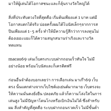
มาให้ผู้เล่นได้โอกาสชนะและก็ลุ้นรางวัลใหญ่ได้
สิ่งที่ประทับดวงใจที่สุดคือ เริ่มต้นเพียงแค่ 1 บาท แต่มี
โอกาสแตกได้จริง บ่อยครั้งผมได้โบนัสเล็กๆจากการส
ปินเพียงแต่ 1-5 ครั้ง ทำให้มีความรู้สึกว่าการลงทุนไม่
ต้องเยอะแยะก็ได้ความสนุกสนานร่าเริงและรางวัล
ทดแทน
macau69 เล่นเว็บตรงระบบฝากถอนเร็วทันใจ ไม่มี
อย่างน้อย พร้อมโบนัสและก็เครดิตฟรี
ก่อนอื่นจำต้องบอกเลยว่า การเลือกเล่น มาเก๊า69 เว็บ
ตรง นั้นแตกต่างจากเว็บไซต์เอเย่นต์มากมาย เว็บตรงจะ
ให้ความมั่นคงยั่งยืน ปลอดภัย แล้วก็ความโล่งใสในการ
เล่นสูง ไม่มีปัญหาโดนโกงหรือเบิกเงินไม่ได้ ซึ่งสำหรับ
ผม สิ่งสำคัญที่สุดคือ ระบบฝากถอนรวดเร็ว ไม่มีขั้นต่ำ