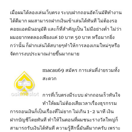
เมื่อผมได้ลองเล่นเว็บตรง ระบบฝากถอนอัตโนมัติทำงาน
ได้ดีมาก ผมสามารถฝากเงินเข้าเล่นได้ทันที ไม่ต้องรอ
คอยแอดมินอนุมัติ และก็ที่สำคัญเป็น ไม่มีอย่างต่ำ ไม่ว่า
ผมอยากทดลองเพียงแค่ 10 บาท 50 บาท หรือมากยิ่ง
กว่านั้น ก็ฝากเล่นได้สบายๆทำให้การลองเกมใหม่ๆหรือ
จัดการงบประมาณง่ายขึ้นมากมาย
macau69 สมัคร การเล่นที่ง่ายรวมทั้ง
สะดวก
การที่เว็บตรงมีระบบ ฝากถอนเร็วทันใจ
ทำให้ผมไม่ต้องเสียเวลาเรื่องธุรกรรม
การถอนเงินก็เป็นเรื่องที่ไม่ยาก ไม่เกิน 1-2 นาที เงิน
ฝากบัญชีโดยทันที ทำให้ในตอนที่ผมชนะรางวัลใหญ่ก็
สามารถรับเงินได้ทันที ความรู้สึกนี้มันดีมากครับ เพราะ