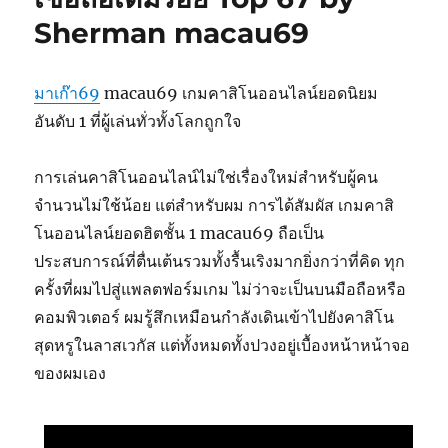
Sherman macau69
มาเก๊า69
macau69 เกมคาสิโนออนไลน์ยอดนิยม
อันดับ 1 ที่ผู้เล่นทั่วทั้งโลกถูกใจ
การเล่นคาสิโนออนไลน์ไม่ใช่เรื่องใหม่สำหรับผู้คน
จำนวนไม่ใช้น้อย แต่สำหรับผม การได้สัมผัส เกมคาสิ
โนออนไลน์ยอดฮิตชั้น 1 macau69 ถือเป็น
ประสบการณ์ที่ตื่นเต้นรวมทั้งรื้นเริงมากยิ่งกว่าที่คิด ทุก
ครั้งที่ผมไปสู่แพลตฟอร์มเกม ไม่ว่าจะเป็นบนมือถือหรือ
คอมพิวเตอร์ ผมรู้สึกเหมือนกำลังเดินเข้าไปยังคาสิโน
สุดหรูในลาสเวกัส แต่ทั้งหมดทั้งปวงอยู่เบื้องหน้าหน้าจอ
ของผมเอง