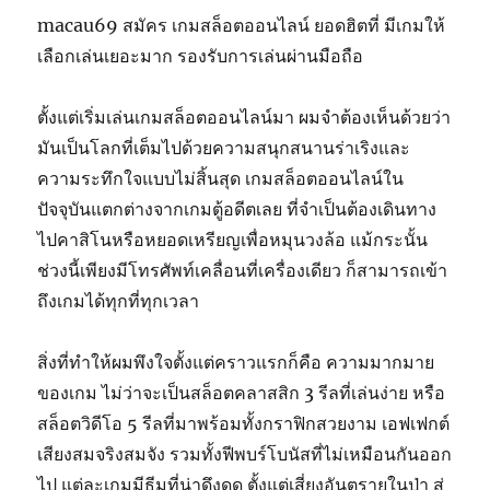
macau69 สมัคร เกมสล็อตออนไลน์ ยอดฮิตที่ มีเกมให้
เลือกเล่นเยอะมาก รองรับการเล่นผ่านมือถือ
ตั้งแต่เริ่มเล่นเกมสล็อตออนไลน์มา ผมจำต้องเห็นด้วยว่า
มันเป็นโลกที่เต็มไปด้วยความสนุกสนานร่าเริงและ
ความระทึกใจแบบไม่สิ้นสุด เกมสล็อตออนไลน์ใน
ปัจจุบันแตกต่างจากเกมตู้อดีตเลย ที่จำเป็นต้องเดินทาง
ไปคาสิโนหรือหยอดเหรียญเพื่อหมุนวงล้อ แม้กระนั้น
ช่วงนี้เพียงมีโทรศัพท์เคลื่อนที่เครื่องเดียว ก็สามารถเข้า
ถึงเกมได้ทุกที่ทุกเวลา
สิ่งที่ทำให้ผมพึงใจตั้งแต่คราวแรกก็คือ ความมากมาย
ของเกม ไม่ว่าจะเป็นสล็อตคลาสสิก 3 รีลที่เล่นง่าย หรือ
สล็อตวิดีโอ 5 รีลที่มาพร้อมทั้งกราฟิกสวยงาม เอฟเฟกต์
เสียงสมจริงสมจัง รวมทั้งฟีพบร์โบนัสที่ไม่เหมือนกันออก
ไป แต่ละเกมมีธีมที่น่าดึงดูด ตั้งแต่เสี่ยงอันตรายในป่า สู่