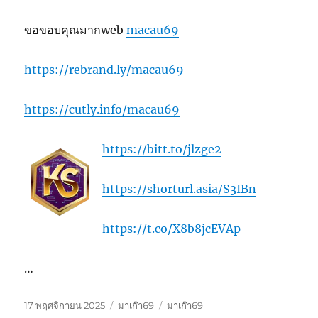
ขอขอบคุณมากweb
macau69
https://rebrand.ly/macau69
https://cutly.info/macau69
https://bitt.to/jlzge2
https://shorturl.asia/S3IBn
https://t.co/X8b8jcEVAp
…
เขียน
หมวด
ป้าย
17 พฤศจิกายน 2025
มาเก๊า69
มาเก๊า69