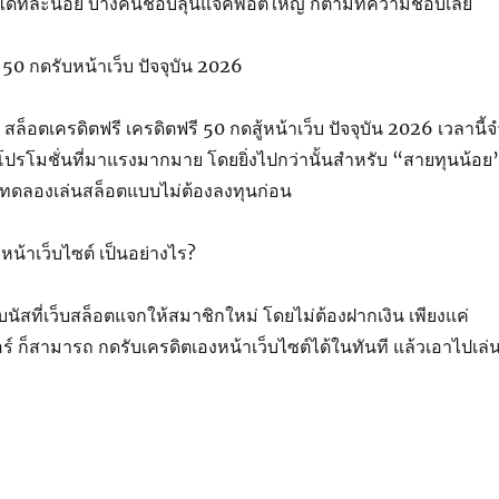
้นได้ทีละน้อย บางคนชอบลุ้นแจ็คพอตใหญ่ ก็ตามทีความชอบเลย
50 กดรับหน้าเว็บ ปัจจุบัน 2026
ล็อตเครดิตฟรี เครดิตฟรี 50 กดสู้หน้าเว็บ ปัจจุบัน 2026 เวลานี้จ
โปรโมชั่นที่มาแรงมากมาย โดยยิ่งไปกว่านั้นสำหรับ “สายทุนน้อย
กทดลองเล่นสล็อตแบบไม่ต้องลงทุนก่อน
หน้าเว็บไซต์ เป็นอย่างไร?
บนัสที่เว็บสล็อตแจกให้สมาชิกใหม่ โดยไม่ต้องฝากเงิน เพียงแค่
ร์ ก็สามารถ กดรับเครดิตเองหน้าเว็บไซต์ได้ในทันที แล้วเอาไปเล่