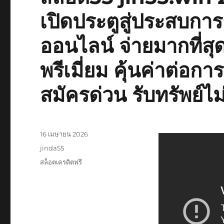
เปิดประตูสู่ประสบการ
ออนไลน์ จ่ายมากที่ส
พรีเมี่ยม คุ้นค่าต่อก
สมัครด่วน รับทรัพย์
เขียน
16 เมษายน 2026
เมื่อ
หมวด
jinda55
หมู่
ป้าย
สล็อตเครดิตฟรี
กำกับ