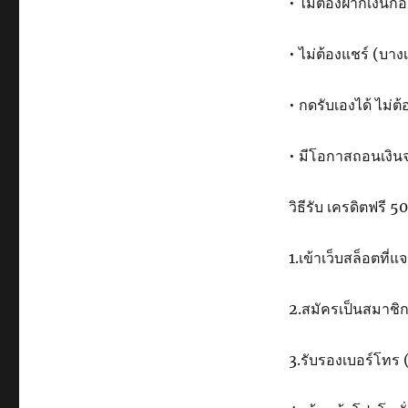
• ไม่ต้องฝากเงินก่
• ไม่ต้องแชร์ (บางเ
• กดรับเองได้ ไม่
• มีโอกาสถอนเงินจ
วิธีรับ เครดิตฟรี 5
1.เข้าเว็บสล็อตที่แ
2.สมัครเป็นสมาชิก 
3.รับรองเบอร์โทร