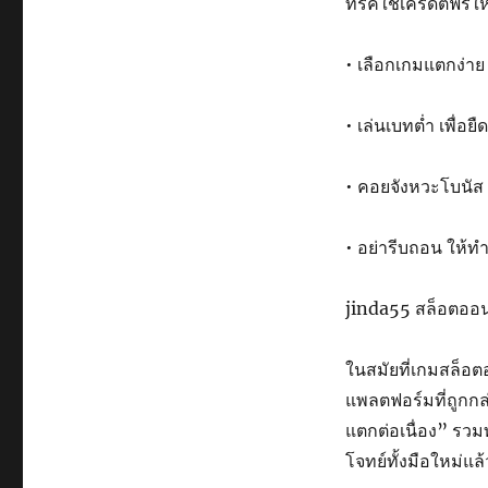
ทริคใช้เครดิตฟรีให้
• เลือกเกมแตกง่าย 
• เล่นเบทต่ำ เพื่อยื
• คอยจังหวะโบนัส 
• อย่ารีบถอน ให้
jinda55 สล็อตออน
ในสมัยที่เกมสล็อต
แพลตฟอร์มที่ถูกกล
แตกต่อเนื่อง” รวม
โจทย์ทั้งมือใหม่แล้