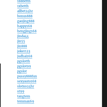
188betth
1xbetth
allbet24hr
bonus888
gaojing888
happy168
hengjing168
jinda44
jin55
jin888
joker123
judhai168
pgslotth
pgslot99
pgslot
pussy888fun
sexyauto168
slotxo24hr
st99
tangtem
temmax69