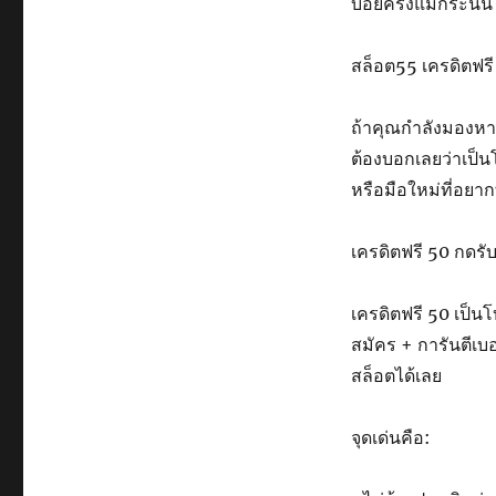
บ่อยครั้งแม้กระนั
สล็อต55 เครดิตฟรี 
ถ้าคุณกำลังมองหา ส
ต้องบอกเลยว่าเป็น
หรือมือใหม่ที่อยา
เครดิตฟรี 50 กดรับ
เครดิตฟรี 50 เป็นโ
สมัคร + การันตีเบอ
สล็อตได้เลย
จุดเด่นคือ: