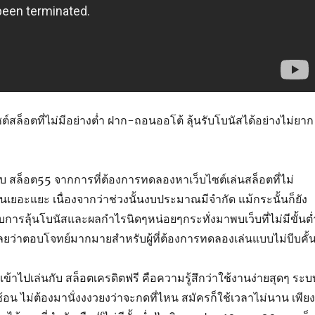
ต์สล็อตที่ไม่มีอย่างต่ำ ฝาก-ถอนออโต้ ลุ้นรับโบนัสได้อย่างไม่ยาก
ักกับ สล็อต55 จากการที่ต้องการทดลองหาเว็บไซต์เล่นสล็อตที่ไม่
งินเยอะแยะ เนื่องจากว่าช่วงนั้นงบประมาณมีจำกัด แม้กระนั้นก็ยัง
ับการลุ้นโบนัสและผลกำไรนิดๆหน่อยๆกระทั่งมาพบเว็บที่ไม่มีขั้นต่
เลยว่าตอบโจทย์มากมายสำหรับผู้ที่ต้องการทดลองเล่นแบบไม่บีบคั้
ข้าไปเล่นกับ สล็อตเครดิตฟรี คือความรู้สึกว่าใช้งานง่ายสุดๆ ระบ
ซ้อน ไม่ต้องมานั่งงงวยงว่าจะกดที่ไหน สมัครก็ใช้เวลาไม่นาน เพียง