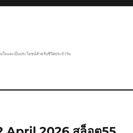
าสนใจและเป็นประโยชน์สำหรับชีวิตประจำวัน
2 April 2026 สล็อต55