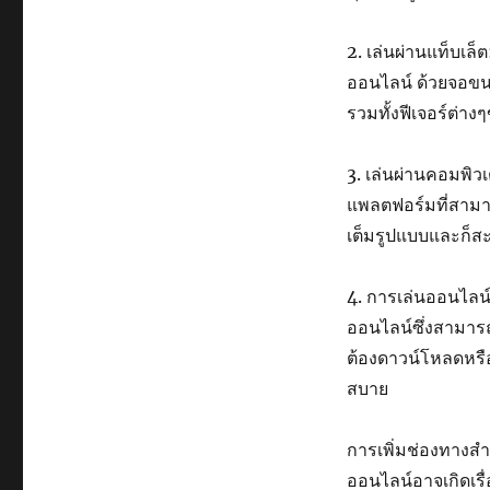
2. เล่นผ่านแท็บเล็
ออนไลน์ ด้วยจอขนา
รวมทั้งฟีเจอร์ต่า
3. เล่นผ่านคอมพิว
แพลตฟอร์มที่สามารถ
เต็มรูปแบบและก็
4. การเล่นออนไลน
ออนไลน์ซึ่งสามารถ
ต้องดาวน์โหลดหรือต
สบาย
การเพิ่มช่องทางส
ออนไลน์อาจเกิดเรื่