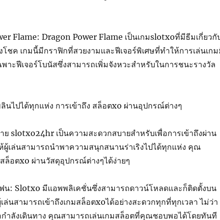
er Flame: Dragon Power Flame เป็นเกมslotxoที่มีธีมเกี่ยวกั
ยงโชค เกมนี้มีกราฟิกที่สวยงามและฟีเจอร์พิเศษที่ทำให้การเล่นเกม
ฉพาะฟีเจอร์โบนัสซึ่งสามารถเพิ่มจังหวะสำหรับในการชนะรางวัล
นไปได้ทุกแห่ง การเข้าถึง สล็อตxo ผ่านอุปกรณ์ต่างๆ
่าย slotxo24hr เป็นความสะดวกสบายสำหรับเพื่อการเข้าถึงผ่าน
ให้ผู้เล่นสามารถนำพาความสนุกสนานร่าเริงไปได้ทุกแห่ง คุณ
สล็อตxo ผ่านวัสดุอุปกรณ์ต่างๆได้ง่ายๆ
โฟน: Slotxo มีแอพพลิเคชั่นซึ่งสามารถดาวน์โหลดและก็ติดตั้งบน
้เล่นสามารถเข้าถึงเกมสล็อตxoได้อย่างสะดวกทุกที่ทุกเวลา ไม่ว่า
รือกำลังเดินทาง คุณสามารถเล่นเกมสล็อตที่คุณชอบพอได้โดยทันที