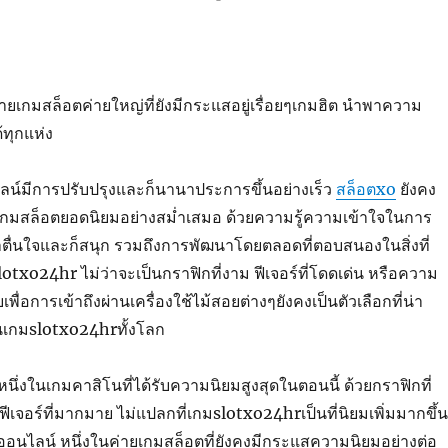
ายเกมสล็อตค่ายใหญ่ที่ยังมีกระแสอยู่เรื่อยๆเกมฮิต นำพาความ
ทุกแห่ง
น์มีการปรับปรุงและก็นานาประการขึ้นอย่างเร็ว
สล็อตxo
ยังคง
ยเกมสล็อตยอดนิยมอย่างสม่ำเสมอ ด้วยความรู้ความเข้าใจในการ
ตาตื่นใจและก็สนุก รวมถึงการพัฒนาโดยตลอดที่ตอบสนองในสิ่งที่
lotxo24hr ไม่ว่าจะเป็นกราฟิกที่งาม ฟีเจอร์ที่โดดเด่น หรือความ
่อการเข้าถึงผ่านเครื่องใช้ไม้สอยต่างๆยังคงเป็นตัวเลือกที่น่า
นเกมslotxo24hrทั้งโลก
นึ่งในเกมคาสิโนที่ได้รับความนิยมสูงสุดในตอนนี้ ด้วยกราฟิกที่
ีเจอร์ที่มากมาย ไม่แปลกที่เกมslotxo24hrเป็นที่นิยมเพิ่มมากขึ้น
นไลน์ หนึ่งในค่ายเกมสล็อตที่ยังคงมีกระแสความนิยมอย่างต่อ