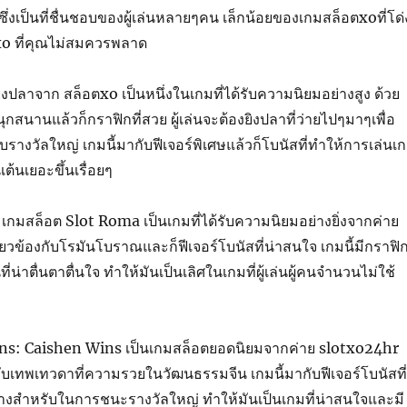
ึ่งเป็นที่ชื่นชอบของผู้เล่นหลายๆคน เล็กน้อยของเกมสล็อตxoที่โด่
xo ที่คุณไม่สมควรพลาด
ิงปลาจาก สล็อตxo เป็นหนึ่งในเกมที่ได้รับความนิยมอย่างสูง ด้วย
ุกสนานแล้วก็กราฟิกที่สวย ผู้เล่นจะต้องยิงปลาที่ว่ายไปๆมาๆเพื่อ
งวัลใหญ่ เกมนี้มากับฟีเจอร์พิเศษแล้วก็โบนัสที่ทำให้การเล่นเ
ต้นเยอะขึ้นเรื่อยๆ
เกมสล็อต Slot Roma เป็นเกมที่ได้รับความนิยมอย่างยิ่งจากค่าย
กี่ยวข้องกับโรมันโบราณและก็ฟีเจอร์โบนัสที่น่าสนใจ เกมนี้มีกราฟิ
ี่น่าตื่นตาตื่นใจ ทำให้มันเป็นเลิศในเกมที่ผู้เล่นผู้คนจำนวนไม่ใช้
ns: Caishen Wins เป็นเกมสล็อตยอดนิยมจากค่าย slotxo24hr
องกับเทพเทวดาที่ความรวยในวัฒนธรรมจีน เกมนี้มากับฟีเจอร์โบนัสที่
สำหรับในการชนะรางวัลใหญ่ ทำให้มันเป็นเกมที่น่าสนใจและมี