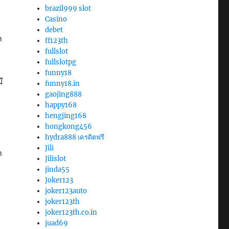
brazil999 slot
Casino
debet
ก
ff123th
fullslot
fullslotpg
funny18
ี
funny18.in
gaojing888
happy168
hengjing168
hongkong456
hydra888 เครดิตฟรี
Jili
ำ
Jilislot
jinda55
Joker123
joker123auto
joker123th
joker123th.co.in
juad69