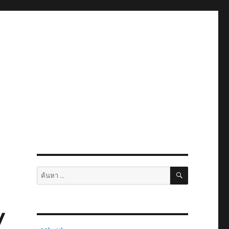
ค้นหา
ค้นหา:
y