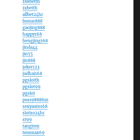
188betth
1xbetth
allbet24hr
bonus888
gaojing888
happy168
hengjing168
jinda44
jin55
jin888
joker123
judhai168
pgslotth
pgslot99
pgslot
pussy888fun
sexyauto168
slotxo24hr
st99
tangtem
temmax69