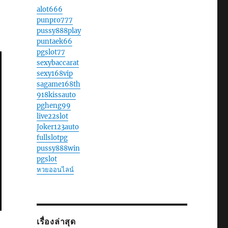
alot666
punpro777
pussy888play
puntaek66
pgslot77
sexybaccarat
sexy168vip
sagame168th
918kissauto
pgheng99
live22slot
Joker123auto
fullslotpg
pussy888win
pgslot
หวยออนไลน์
เรื่องล่าสุด