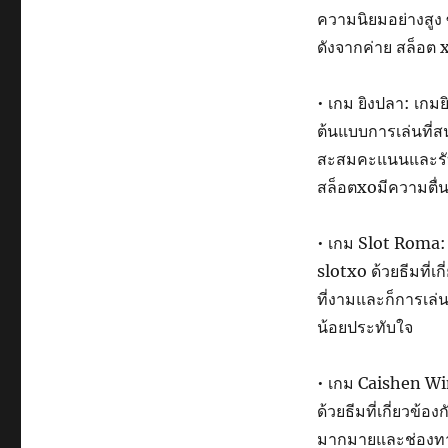
ความนิยมอย่างสูง ซ
ดังจากค่าย สล็อต 
• เกม ยิงปลา: เกมย
ต้นแบบการเล่นที่สน
สะสมคะแนนและรับรา
สล็อตxoมีความตื่นเ
• เกม Slot Roma: 
slotxo ด้วยธีมที่เ
ที่งามและก็การเล่นท
น้อยประทับใจ
• เกม Caishen Wi
ด้วยธีมที่เกี่ยวข้
มากมายและช่องทาง