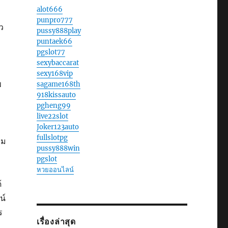
alot666
punpro777
าว
pussy888play
puntaek66
pgslot77
sexybaccarat
sexy168vip
พ
sagame168th
918kissauto
pgheng99
live22slot
Joker123auto
fullslotpg
าม
pussy888win
pgslot
หวยออนไลน์
้
น์
ร
เรื่องล่าสุด