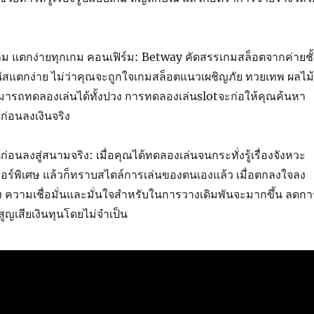
กเกม แตกง่ายทุกเกม คอนเฟิร์ม: Betway คัดสรรเกมสล็อตจากค่ายชั
งโบนัสแตกง่าย ไม่ว่าคุณจะถูกใจเกมสล็อตแนวเผชิญภัย ทวยเทพ ผลไม้
ามารถทดลองเล่นได้ทั้งปวง การทดลองเล่นslotจะก่อให้คุณค้นหา
้ก่อนลงเงินจริง
่นก่อนลงสู่สนามจริง: เมื่อคุณได้ทดลองเล่นจนกระทั่งรู้เรื่องจังหวะ
อร์พิเศษ แล้วก็ทราบสไตล์การเล่นของตนเองแล้ว เมื่อตกลงใจลง
ริง ความเชื่อมั่นและมั่นใจสำหรับในการวางเดิมพันจะมากขึ้น ลดกา
ูญเสียเงินทุนโดยไม่จำเป็น