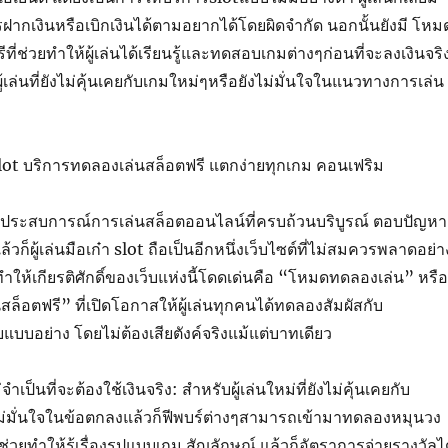
ากเงินหรือเบิกเงินได้ตามอยากได้โดยผิดจำกัด นอกนั้นยังมี โหม
ี่ช่วยทำให้ผู้เล่นได้เรียนรู้และทดสอบเกมต่างๆก่อนที่จะลงเงินจริ
ผู้เล่นที่ยังไม่คุ้นเคยกับเกมใหม่ๆหรือยังไม่มั่นใจในแนวทางการเล่น
ot บริการทดลองเล่นสล็อตฟรี แตกง่ายทุกเกม คอนเฟริม
ประสบการณ์การเล่นสล็อตออนไลน์ที่ครบถ้วนบริบูรณ์ ตอบปัญหา
่แล้วก็ผู้เล่นมือเก๋า slot ถือเป็นอีกหนึ่งเว็บไซต์ที่ไม่สมควรพลาดอย่า
ี่ทำให้เกียรติศักดิ์ของเว็บแห่งนี้โดดเด่นคือ “โหมดทดลองเล่น” หรือ
ล็อตฟรี” ที่เปิดโอกาสให้ผู้เล่นทุกคนได้ทดลองสัมผัสกับ
บอย่าง โดยไม่ต้องเสียตังค์จริงแม้แต่บาทเดียว
ำเป็นที่จะต้องใช้เงินจริง: สำหรับผู้เล่นใหม่ที่ยังไม่คุ้นเคยกับ
่มั่นใจในข้อตกลงแล้วก็ฟีพบร์ต่างๆสามารถเข้ามาทดลองหมุนวง
ช่วยทำให้รู้เรื่องรูปแบบเกม สัญลักษณ์ แล้วก็อัตราการจ่ายรางวัลได