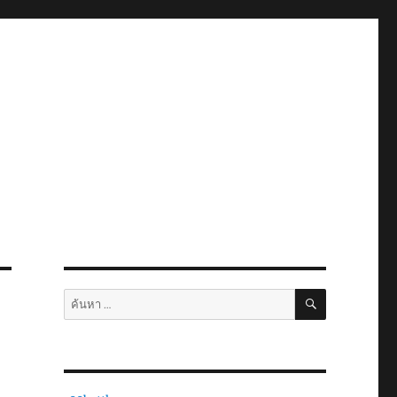
ค้นหา
ค้นหา: