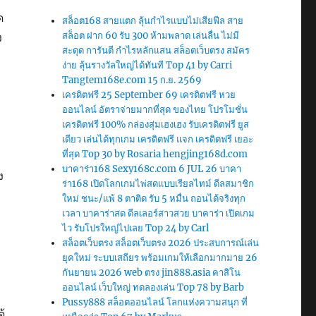
ด
สล็อต168 สายแตก ลุ้นกำไรแบบไม่เสียฟีล สาย
สล็อต ฝาก 60 รับ 300 ห้ามพลาด เล่นลื่น ไม่มี
ง
สะดุด การันตี กำไรหลักแสน สล็อตเว็บตรง สมัคร
ง่าย ลุ้นรางวัลใหญ่ได้ทันที Top 41 by Carri
Tangtem168e.com 15 ก.ย. 2569
เครดิตฟรี 25 September 69 เครดิตฟรี หวย
ออนไลน์ อัตราจ่ายมากที่สุด ของไทย โปรโมชั่น
เครดิตฟรี 100% กล่องสุ่มเฮงเฮง รับเครดิตฟรี ยูส
เดียว เล่นได้ทุกเกม เครดิตฟรี แจก เครดิตฟรี เยอะ
ที่สุด Top 30 by Rosaria hengjing168d.com
บาคาร่า168 Sexy168c.com 6 JUL 26 บาคา
ง
ร่า168 เปิดโลกเกมไพ่สดแบบเรียลไทม์ ดีลสมาชิก
ใหม่ ชนะ/แพ้ 8 ตาติด รับ 5 หมื่น ถอนได้จริงทุก
เวลา บาคาร่าสด ดีลเลอร์สาวสวย บาคาร่า เปิดเกม
ไว รับโปรใหญ่ไปเลย Top 24 by Carl
สล็อตเว็บตรง สล็อตเว็บตรง 2026 ประสบการณ์เล่น
ยุคใหม่ ระบบเสถียร พร้อมเกมให้เลือกมากมาย 26
กันยายน 2026 web ตรง jin888.asia คาสิโน
ออนไลน์ เว็บใหญ่ ทดลองเล่น Top 78 by Barb
Pussy888 สล็อตออนไลน์ โลกแห่งความสนุก ที่
้