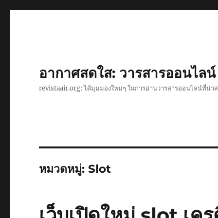
อากาศสดใส: วารสารออนไลน์
revistaair.org: ได้มุมมองใหม่ๆ ในการอ่านวารสารออนไลน์ที่น่
หมวดหมู่:
Slot
เว็บเปิดใหม่ slot เ