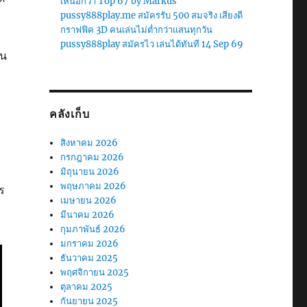
เหนือกว่า Top 67 by Markus
pussy888play.me สมัครรับ 500 สมจริง เสียงดี
กราฟฟิค 3D คนเล่นไม่ต่ำกว่าแสนทุกวัน
pussy888play สมัครไว เล่นได้ทันที 14 Sep 69
้น
คลังเก็บ
สิงหาคม 2026
กรกฎาคม 2026
มิถุนายน 2026
พฤษภาคม 2026
ร
เมษายน 2026
มีนาคม 2026
กุมภาพันธ์ 2026
มกราคม 2026
ธันวาคม 2025
พฤศจิกายน 2025
ตุลาคม 2025
กันยายน 2025