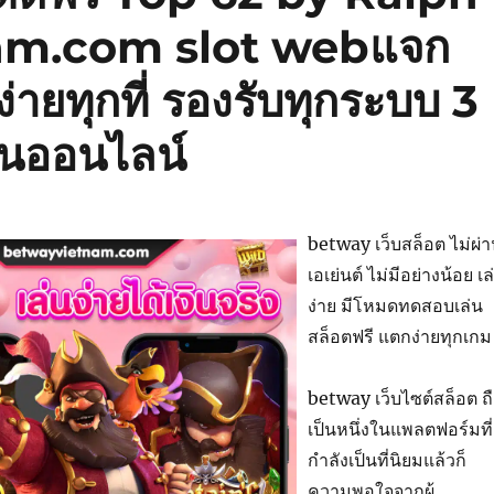
am.com slot webแจก
ง่ายทุกที่ รองรับทุกระบบ 3
นออนไลน์
betway เว็บสล็อต ไม่ผ่
เอเย่นต์ ไม่มีอย่างน้อย เล
ง่าย มีโหมดทดสอบเล่น
สล็อตฟรี แตกง่ายทุกเกม
betway เว็บไซต์สล็อต ถ
เป็นหนึ่งในแพลตฟอร์มที่
กำลังเป็นที่นิยมแล้วก็
ความพอใจจากผู้