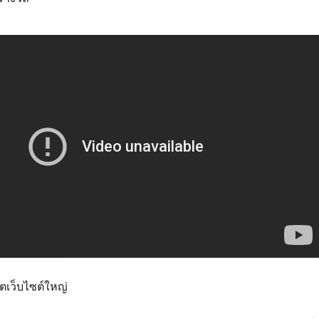
ตเว็บไซต์ใหญ่