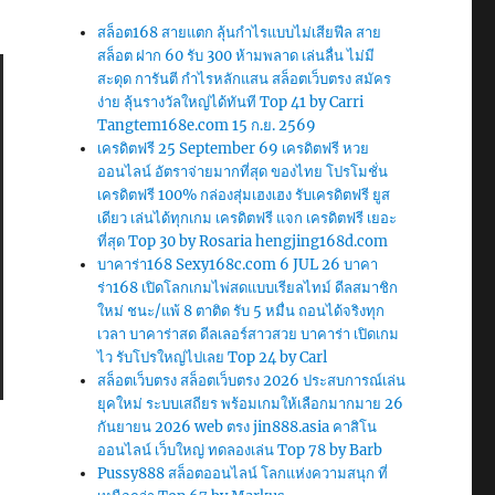
สล็อต168 สายแตก ลุ้นกำไรแบบไม่เสียฟีล สาย
สล็อต ฝาก 60 รับ 300 ห้ามพลาด เล่นลื่น ไม่มี
สะดุด การันตี กำไรหลักแสน สล็อตเว็บตรง สมัคร
ง่าย ลุ้นรางวัลใหญ่ได้ทันที Top 41 by Carri
Tangtem168e.com 15 ก.ย. 2569
เครดิตฟรี 25 September 69 เครดิตฟรี หวย
ออนไลน์ อัตราจ่ายมากที่สุด ของไทย โปรโมชั่น
เครดิตฟรี 100% กล่องสุ่มเฮงเฮง รับเครดิตฟรี ยูส
เดียว เล่นได้ทุกเกม เครดิตฟรี แจก เครดิตฟรี เยอะ
ที่สุด Top 30 by Rosaria hengjing168d.com
บาคาร่า168 Sexy168c.com 6 JUL 26 บาคา
ร่า168 เปิดโลกเกมไพ่สดแบบเรียลไทม์ ดีลสมาชิก
ใหม่ ชนะ/แพ้ 8 ตาติด รับ 5 หมื่น ถอนได้จริงทุก
เวลา บาคาร่าสด ดีลเลอร์สาวสวย บาคาร่า เปิดเกม
ไว รับโปรใหญ่ไปเลย Top 24 by Carl
สล็อตเว็บตรง สล็อตเว็บตรง 2026 ประสบการณ์เล่น
ยุคใหม่ ระบบเสถียร พร้อมเกมให้เลือกมากมาย 26
กันยายน 2026 web ตรง jin888.asia คาสิโน
ออนไลน์ เว็บใหญ่ ทดลองเล่น Top 78 by Barb
Pussy888 สล็อตออนไลน์ โลกแห่งความสนุก ที่