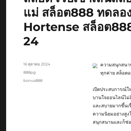
แม่ สล็อต888 ทดลอง
Hortense สล็อต88
24
เขียน
16 ตุลาคม 2024
ความสนุกสนานอ
เมื่อ
หมวด
888pg
ทุกค่าย สล็อต
หมู่
ป้าย
bonus888
กำกับ
เปิดประสบการณ์ใหม
บานใจออนไลน์ไม่สิ
และสบายมากขึ้นเรื
ความนิยมอย่างสูงใ
สนุกสนานและก็ช่