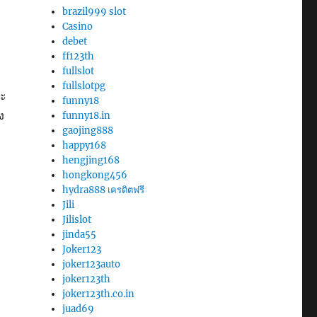
brazil999 slot
Casino
ษ
debet
ff123th
fullslot
fullslotpg
จะ
funny18
ง
funny18.in
gaojing888
happy168
hengjing168
hongkong456
hydra888 เครดิตฟรี
Jili
Jilislot
jinda55
Joker123
joker123auto
joker123th
joker123th.co.in
juad69