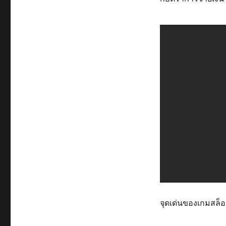
จุดเด่นของเกมสล็อ