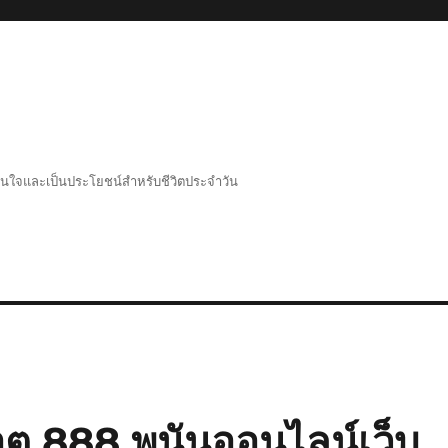
าสนใจและเป็นประโยชน์สำหรับชีวิตประจำวัน
็อต 888 พนันออนไลน์เว็บ