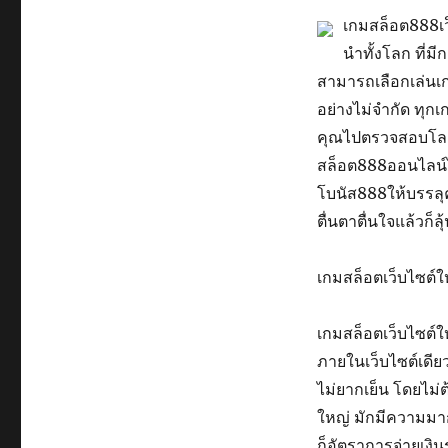
เกมสล็อต888เว
นำทั้งโลก ที่ม
สามารถเลือกเล่นเ
อย่างไม่จำกัด ทุกเ
คุณไปตรวจสอบโลกข
สล็อต888ออนไลน์ไม
โบนัส888ให้บรรลุ
ตื่นตาตื่นใจแล้วก็ล
เกมสล็อตเว็บไซต์ให
เกมสล็อตเว็บไซต์
ภายในเว็บไซต์เดีย
ไม่ยากเย็น โดยไม่ต
ใหญ่ มักมีความมาก
ก็อัตราการจ่ายเงิน