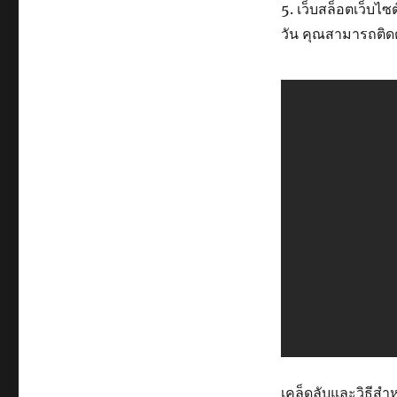
5. เว็บสล็อตเว็บไซ
วัน คุณสามารถติด
เคล็ดลับและวิธีส