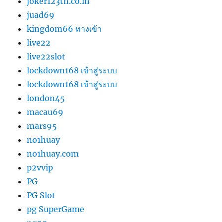
joker123th.co.in
juad69
kingdom66 ทางเข้า
live22
live22slot
lockdown168 เข้าสู่ระบบ
lockdown168 เข้าสู่ระบบ
london45
macau69
mars95
no1huay
no1huay.com
p2vvip
PG
PG Slot
pg SuperGame