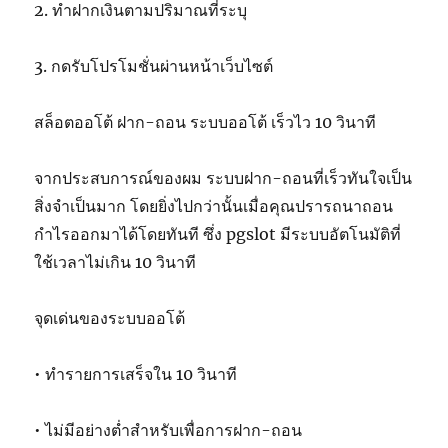
2. ทำฝากเงินตามปริมาณที่ระบุ
3. กดรับโปรโมชั่นผ่านหน้าเว็บไซต์
สล็อตออโต้ ฝาก-ถอน ระบบออโต้ เร็วไว 10 วินาที
จากประสบการณ์ของผม ระบบฝาก-ถอนที่เร็วทันใจเป็น
สิ่งจำเป็นมาก โดยยิ่งไปกว่านั้นเมื่อคุณปรารถนาถอน
กำไรออกมาได้โดยทันที ซึ่ง pgslot มีระบบอัตโนมัติที่
ใช้เวลาไม่เกิน 10 วินาที
จุดเด่นของระบบออโต้
• ทำรายการเสร็จใน 10 วินาที
• ไม่มีอย่างต่ำสำหรับเพื่อการฝาก-ถอน