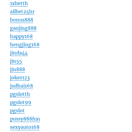
1xbetth
allbet24hr
bonus888
gaojing888
happy168
hengjing168
jinda44
jin55
jin888
joker123
judhai168
pgslotth
pgslot99
pgslot
pussy888fun
sexyauto168