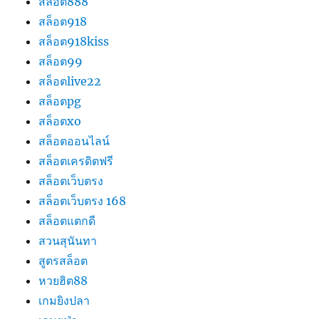
สล็อต888
สล็อต918
สล็อต918kiss
สล็อต99
สล็อตlive22
สล็อตpg
สล็อตxo
สล็อตออนไลน์
สล็อตเครดิตฟรี
สล็อตเว็บตรง
สล็อตเว็บตรง 168
สล็อตแตกดี
สวนสุนันทา
สูตรสล็อต
หวยฮิต88
เกมยิงปลา