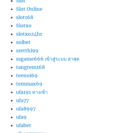
Slot
Slot Online
slot168
Slotxo
slotxo24hr
soibet
sretthi99
ssgame666 เข้าสู่ระบบ ล่าสุด
tangtem168
teenoi69
temmax69
ufa191 ทางเข้า
ufa77
ufa8997
ufa9
ufabet