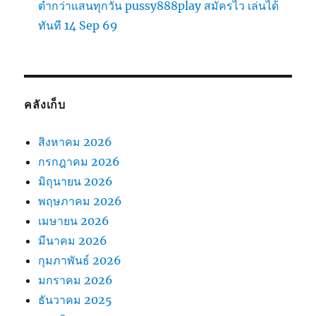
ต่ำกว่าแสนทุกวัน pussy888play สมัครไว เล่นได้
ทันที 14 Sep 69
คลังเก็บ
สิงหาคม 2026
กรกฎาคม 2026
มิถุนายน 2026
พฤษภาคม 2026
เมษายน 2026
มีนาคม 2026
กุมภาพันธ์ 2026
มกราคม 2026
ธันวาคม 2025