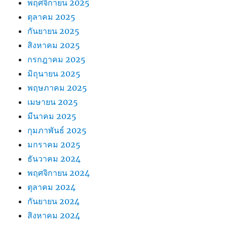
พฤศจิกายน 2025
ตุลาคม 2025
กันยายน 2025
สิงหาคม 2025
กรกฎาคม 2025
มิถุนายน 2025
พฤษภาคม 2025
เมษายน 2025
มีนาคม 2025
กุมภาพันธ์ 2025
มกราคม 2025
ธันวาคม 2024
พฤศจิกายน 2024
ตุลาคม 2024
กันยายน 2024
สิงหาคม 2024