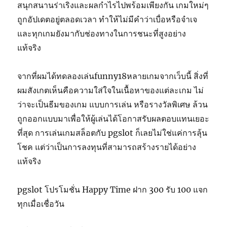
สนุกสนานร่าเริงและผลกำไรไปพร้อมเพียงกัน เกมใหม่ๆ
ถูกอัปเดตอยู่ตลอดเวลา ทำให้ไม่มีคำว่าเบื่อหรือจำเจ
และทุกเกมยังมากับช่องทางในการชนะที่สูงอย่าง
แท้จริง
จากที่ผมได้ทดลองเล่นfunny18หลายเกมจากเว็บนี้ สิ่งที่
ผมสังเกตเห็นคือความใส่ใจในเนื้อหาของแต่ละเกม ไม่
ว่าจะเป็นธีมของเกม แบบการเล่น หรือรางวัลพิเศษ ล้วน
ถูกออกแบบมาเพื่อให้ผู้เล่นได้โอกาสรับผลตอบแทนเยอะ
ที่สุด การเล่นเกมสล็อตกับ pgslot ก็เลยไม่ใช่แค่การลุ้น
โชค แต่ว่าเป็นการลงทุนที่สามารถสร้างรายได้อย่าง
แท้จริง
pgslot โปรโมชั่น Happy Time ฝาก 300 รับ 100 แจก
ทุกเมื่อเชื่อวัน