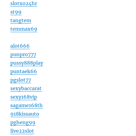
slotxo24hr
st99
tangtem
temmax69
alot666
punpro777
pussy888play
puntaek66
pgslot77
sexybaccarat
sexy168vip
sagame168th
918kissauto
pgheng99
live22slot