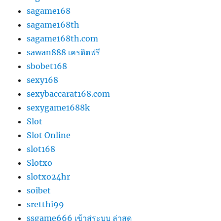
sagame168
sagame168th
sagame168th.com
sawan888 เครดิตฟรี
sbobet168
sexy168
sexybaccarat168.com
sexygame1688k
Slot
Slot Online
slot168
Slotxo
slotxo24hr
soibet
sretthi99
ssgame666 เข้าสู่ระบบ ล่าสุด