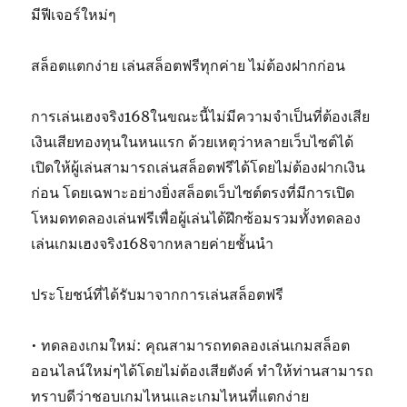
มีฟีเจอร์ใหม่ๆ
สล็อตแตกง่าย เล่นสล็อตฟรีทุกค่าย ไม่ต้องฝากก่อน
การเล่นเฮงจริง168ในขณะนี้ไม่มีความจำเป็นที่ต้องเสีย
เงินเสียทองทุนในหนแรก ด้วยเหตุว่าหลายเว็บไซต์ได้
เปิดให้ผู้เล่นสามารถเล่นสล็อตฟรีได้โดยไม่ต้องฝากเงิน
ก่อน โดยเฉพาะอย่างยิ่งสล็อตเว็บไซต์ตรงที่มีการเปิด
โหมดทดลองเล่นฟรีเพื่อผู้เล่นได้ฝึกซ้อมรวมทั้งทดลอง
เล่นเกมเฮงจริง168จากหลายค่ายชั้นนำ
ประโยชน์ที่ได้รับมาจากการเล่นสล็อตฟรี
• ทดลองเกมใหม่: คุณสามารถทดลองเล่นเกมสล็อต
ออนไลน์ใหม่ๆได้โดยไม่ต้องเสียตังค์ ทำให้ท่านสามารถ
ทราบดีว่าชอบเกมไหนและเกมไหนที่แตกง่าย