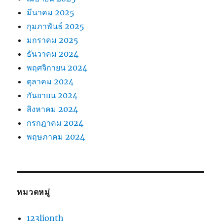
มีนาคม 2025
กุมภาพันธ์ 2025
มกราคม 2025
ธันวาคม 2024
พฤศจิกายน 2024
ตุลาคม 2024
กันยายน 2024
สิงหาคม 2024
กรกฎาคม 2024
พฤษภาคม 2024
หมวดหมู่
123lionth