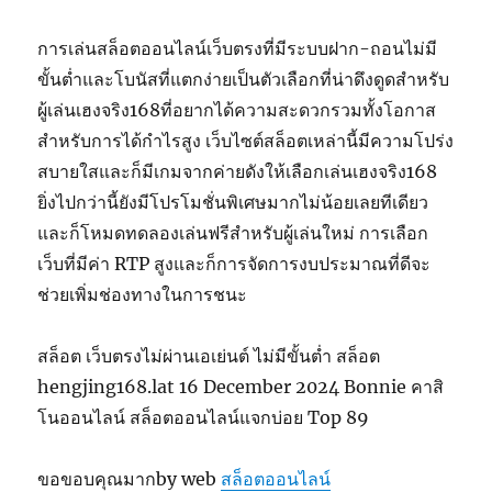
การเล่นสล็อตออนไลน์เว็บตรงที่มีระบบฝาก-ถอนไม่มี
ขั้นต่ำและโบนัสที่แตกง่ายเป็นตัวเลือกที่น่าดึงดูดสำหรับ
ผู้เล่นเฮงจริง168ที่อยากได้ความสะดวกรวมทั้งโอกาส
สำหรับการได้กำไรสูง เว็บไซต์สล็อตเหล่านี้มีความโปร่ง
สบายใสและก็มีเกมจากค่ายดังให้เลือกเล่นเฮงจริง168
ยิ่งไปกว่านี้ยังมีโปรโมชั่นพิเศษมากไม่น้อยเลยทีเดียว
และก็โหมดทดลองเล่นฟรีสำหรับผู้เล่นใหม่ การเลือก
เว็บที่มีค่า RTP สูงและก็การจัดการงบประมาณที่ดีจะ
ช่วยเพิ่มช่องทางในการชนะ
สล็อต เว็บตรงไม่ผ่านเอเย่นต์ ไม่มีขั้นต่ำ สล็อต
hengjing168.lat 16 December 2024 Bonnie คาสิ
โนออนไลน์ สล็อตออนไลน์แจกบ่อย Top 89
ขอขอบคุณมากby web
สล็อตออนไลน์