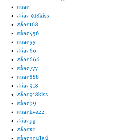
สล็อต
สล็อต 918kiss
สล็อต168
สล็อต456
สล็อต55
สล็อต66
สล็อต666
สล็อต777
สล็อต888
สล็อต918
สล็อต918kiss
สล็อต99
สล็อตlive22
สล็อตpg
สล็อตxo
สล็อตออนไลน์