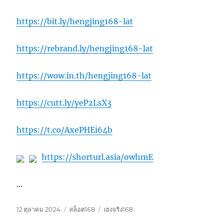
https://bit.ly/hengjing168-lat
https://rebrand.ly/hengjing168-lat
https://wow.in.th/hengjing168-lat
https://cutt.ly/yeP2LsX3
https://t.co/AxePHEi64b
https://shorturl.asia/owhmE
…
เขียน
หมวด
ป้าย
12 ตุลาคม 2024
สล็อต168
เฮงจริง168