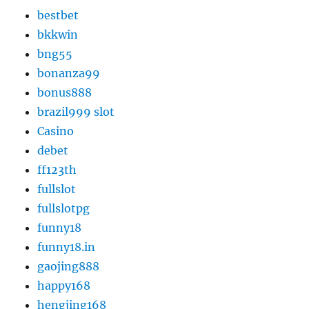
bestbet
bkkwin
bng55
bonanza99
bonus888
brazil999 slot
Casino
debet
ff123th
fullslot
fullslotpg
funny18
funny18.in
gaojing888
happy168
hengjing168