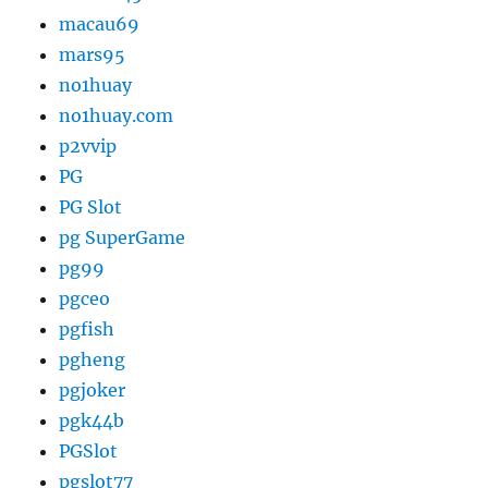
macau69
mars95
no1huay
no1huay.com
p2vvip
PG
PG Slot
pg SuperGame
pg99
pgceo
pgfish
pgheng
pgjoker
pgk44b
PGSlot
pgslot77