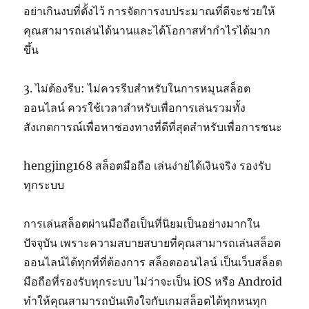
อย่าเกินงบที่ตั้งไว้ การจัดการงบประมาณที่ดีจะช่วยให้
คุณสามารถเล่นได้นานและได้โอกาสทำกำไรได้มาก
ขึ้น
3. ไม่ต้องรีบ: ไม่ควรรีบสำหรับในการหมุนสล็อต
ออนไลน์ ควรใช้เวลาสำหรับเพื่อการเล่นรวมทั้ง
สังเกตการณ์เพื่อหาช่องทางที่ดีที่สุดสำหรับเพื่อการชนะ
hengjing168 สล็อตมือถือ เล่นง่ายได้เงินจริง รองรับ
ทุกระบบ
การเล่นสล็อตผ่านมือถือเป็นที่นิยมเป็นอย่างมากใน
ปัจจุบัน เพราะความสบายสบายที่คุณสามารถเล่นสล็อต
ออนไลน์ได้ทุกที่ที่ต้องการ สล็อตออนไลน์ เป็นเว็บสล็อต
มือถือที่รองรับทุกระบบ ไม่ว่าจะเป็น iOS หรือ Android
ทำให้คุณสามารถบันเทิงใจกับเกมสล็อตได้ทุกหนทุก