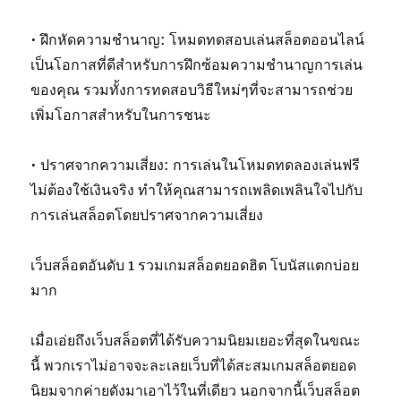
• ฝึกหัดความชำนาญ: โหมดทดสอบเล่นสล็อตออนไลน์
เป็นโอกาสที่ดีสำหรับการฝึกซ้อมความชำนาญการเล่น
ของคุณ รวมทั้งการทดสอบวิธีใหม่ๆที่จะสามารถช่วย
เพิ่มโอกาสสำหรับในการชนะ
• ปราศจากความเสี่ยง: การเล่นในโหมดทดลองเล่นฟรี
ไม่ต้องใช้เงินจริง ทำให้คุณสามารถเพลิดเพลินใจไปกับ
การเล่นสล็อตโดยปราศจากความเสี่ยง
เว็บสล็อตอันดับ 1 รวมเกมสล็อตยอดฮิต โบนัสแตกบ่อย
มาก
เมื่อเอ่ยถึงเว็บสล็อตที่ได้รับความนิยมเยอะที่สุดในขณะ
นี้ พวกเราไม่อาจจะละเลยเว็บที่ได้สะสมเกมสล็อตยอด
นิยมจากค่ายดังมาเอาไว้ในที่เดียว นอกจากนี้เว็บสล็อต