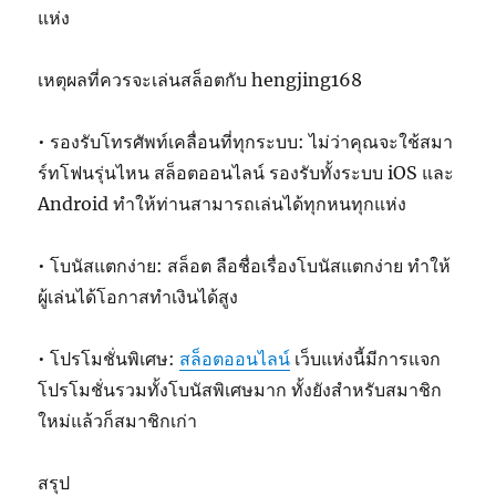
แห่ง
เหตุผลที่ควรจะเล่นสล็อตกับ hengjing168
• รองรับโทรศัพท์เคลื่อนที่ทุกระบบ: ไม่ว่าคุณจะใช้สมา
ร์ทโฟนรุ่นไหน สล็อตออนไลน์ รองรับทั้งระบบ iOS และ
Android ทำให้ท่านสามารถเล่นได้ทุกหนทุกแห่ง
• โบนัสแตกง่าย: สล็อต ลือชื่อเรื่องโบนัสแตกง่าย ทำให้
ผู้เล่นได้โอกาสทำเงินได้สูง
• โปรโมชั่นพิเศษ:
สล็อตออนไลน์
เว็บแห่งนี้มีการแจก
โปรโมชั่นรวมทั้งโบนัสพิเศษมาก ทั้งยังสำหรับสมาชิก
ใหม่แล้วก็สมาชิกเก่า
สรุป