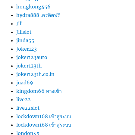
hongkong456
hydra888 เครดิตฟรี
Jili
Jilislot
jinda55
Joker123
joker123auto
joker123th
joker123th.co.in
juad69
kingdom66 ทางเข้า
live22
live22slot
lockdown168 เข้าสู่ระบบ
lockdown168 เข้าสู่ระบบ
london45