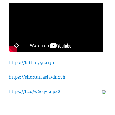
https://bitt.to/4na13n
https://shorturl.asia/dnx7h
https://t.co/w2eqvLnpx2
…