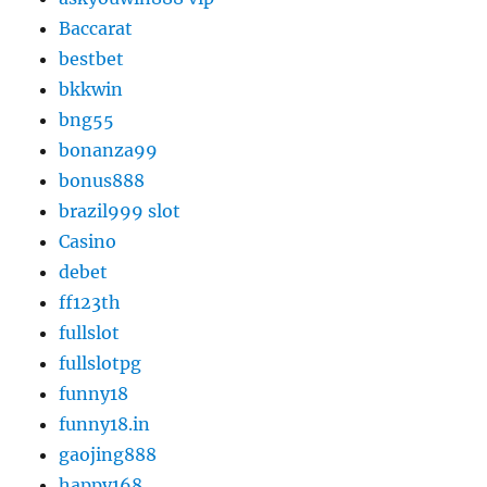
Baccarat
bestbet
bkkwin
bng55
bonanza99
bonus888
brazil999 slot
Casino
debet
ff123th
fullslot
fullslotpg
funny18
funny18.in
gaojing888
happy168