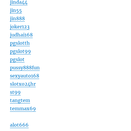
jinda44
jin55
jin888
joker123
judhai168
pgslotth
pgslot99
pgslot
pussy888fun
sexyauto168
slotxo24hr
st99
tangtem
temmax69
alot666