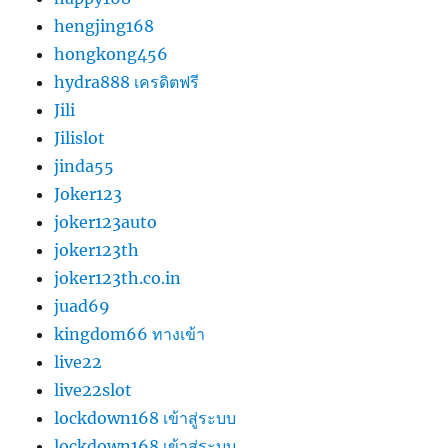
hengjing168
hongkong456
hydra888 เครดิตฟรี
Jili
Jilislot
jinda55
Joker123
joker123auto
joker123th
joker123th.co.in
juad69
kingdom66 ทางเข้า
live22
live22slot
lockdown168 เข้าสู่ระบบ
lockdown168 เข้าสู่ระบบ