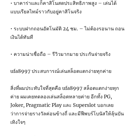
• บาคาร่าและก็คาสิโนสดประสิทธิภาพสูง – เล่นได้
แบบเรียลไทม์ราวกับอยู่คาสิโนจริง
• ระบบฝากถอนอัตโนมัติ 24 ชม. – ไม่ต้องรอนาน ถอน
เงินได้ทันที
• ความน่าเชื่อถือ – รีวิวมากมาย ประกันจ่ายจริง
ufa8997 ประสบการณ์เล่นสล็อตแตกง่ายทุกค่าย
สิ่งที่ผมประทับใจที่สุดคือ ufa8997 สล็อตแตกง่ายทุก
ค่าย ผมเคยทดลองเล่นสล็อตหลายค่าย อีกทั้ง PG,
Joker, Pragmatic Play และ Superslot บอกเลย
ว่าการจ่ายรางวัลค่อนข้างถี่ และมีฟีพบร์โบนัสให้ลุ้นบัน
เทิงใจๆ