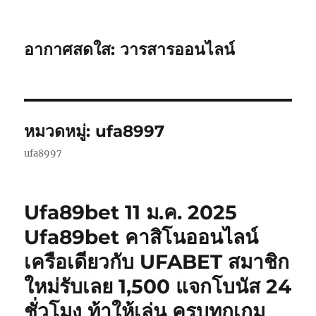
อากาศสดใส: วารสารออนไลน์
หมวดหมู่:
ufa8997
ufa8997
Ufa89bet 11 ม.ค. 2025
Ufa89bet คาสิโนออนไลน์
เครือเดียวกับ UFABET สมาชิก
ใหม่รับเลย 1,500 แจกโบนัส 24
ชั่วโมง ท้าให้เล่น ครบทุกเกม