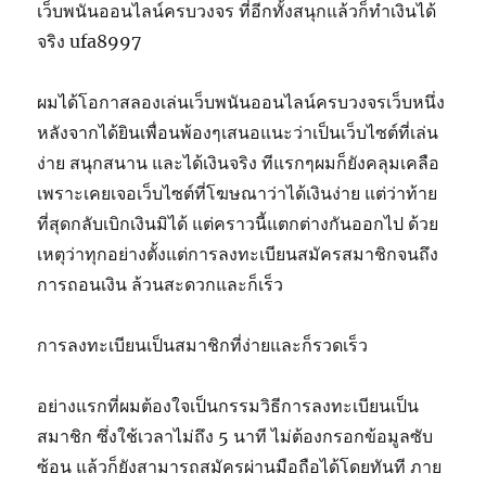
เว็บพนันออนไลน์ครบวงจร ที่อีกทั้งสนุกแล้วก็ทำเงินได้
จริง ufa8997
ผมได้โอกาสลองเล่นเว็บพนันออนไลน์ครบวงจรเว็บหนึ่ง
หลังจากได้ยินเพื่อนพ้องๆเสนอแนะว่าเป็นเว็บไซต์ที่เล่น
ง่าย สนุกสนาน และได้เงินจริง ทีแรกๆผมก็ยังคลุมเคลือ
เพราะเคยเจอเว็บไซต์ที่โฆษณาว่าได้เงินง่าย แต่ว่าท้าย
ที่สุดกลับเบิกเงินมิได้ แต่คราวนี้แตกต่างกันออกไป ด้วย
เหตุว่าทุกอย่างตั้งแต่การลงทะเบียนสมัครสมาชิกจนถึง
การถอนเงิน ล้วนสะดวกและก็เร็ว
การลงทะเบียนเป็นสมาชิกที่ง่ายและก็รวดเร็ว
อย่างแรกที่ผมต้องใจเป็นกรรมวิธีการลงทะเบียนเป็น
สมาชิก ซึ่งใช้เวลาไม่ถึง 5 นาที ไม่ต้องกรอกข้อมูลซับ
ซ้อน แล้วก็ยังสามารถสมัครผ่านมือถือได้โดยทันที ภาย