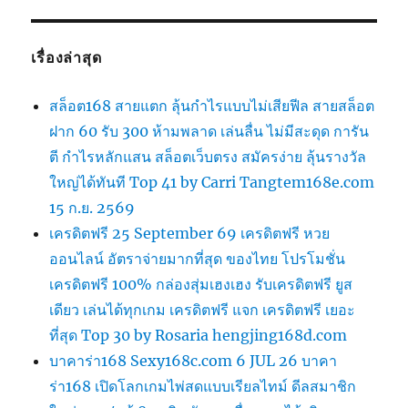
เรื่องล่าสุด
สล็อต168 สายแตก ลุ้นกำไรแบบไม่เสียฟีล สายสล็อต
ฝาก 60 รับ 300 ห้ามพลาด เล่นลื่น ไม่มีสะดุด การัน
ตี กำไรหลักแสน สล็อตเว็บตรง สมัครง่าย ลุ้นรางวัล
ใหญ่ได้ทันที Top 41 by Carri Tangtem168e.com
15 ก.ย. 2569
เครดิตฟรี 25 September 69 เครดิตฟรี หวย
ออนไลน์ อัตราจ่ายมากที่สุด ของไทย โปรโมชั่น
เครดิตฟรี 100% กล่องสุ่มเฮงเฮง รับเครดิตฟรี ยูส
เดียว เล่นได้ทุกเกม เครดิตฟรี แจก เครดิตฟรี เยอะ
ที่สุด Top 30 by Rosaria hengjing168d.com
บาคาร่า168 Sexy168c.com 6 JUL 26 บาคา
ร่า168 เปิดโลกเกมไพ่สดแบบเรียลไทม์ ดีลสมาชิก