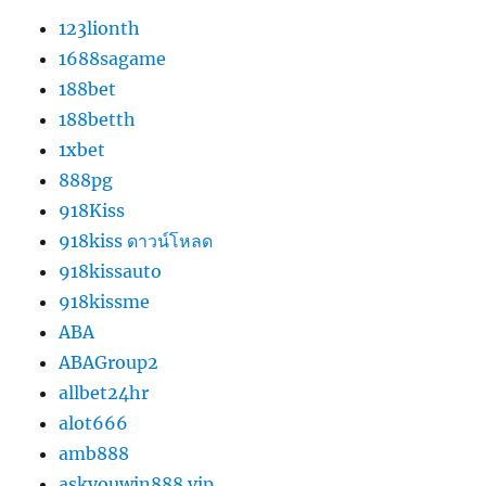
123lionth
1688sagame
188bet
188betth
1xbet
888pg
918Kiss
918kiss ดาวน์โหลด
918kissauto
918kissme
ABA
ABAGroup2
allbet24hr
alot666
amb888
askyouwin888 vip