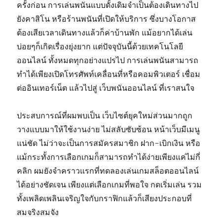
ครั้งก่อน การเล่นพนันแบบดั้งเดิมจำเป็นต้องเดินทางไป
ยังคาสิโน หรือร้านพนันที่เปิดให้บริการ ซึ่งบางโอกาส
ต้องเสียเวลาเดินทางแล้วก็ค่าบ้านพัก แม้อยากได้เล่น
บ่อยๆก็เกิดเรื่องยุ่งยาก แต่ปัจจุบันนี้ด้วยเทคโนโลยี
ออนไลน์ ทั้งหมดทุกอย่างแปรไป การเล่นพนันสามารถ
ทำได้เพียงเปิดโทรศัพท์เคลื่อนที่หรือคอมพิวเตอร์ เชื่อม
ต่ออินเทอร์เน็ต แล้วไปสู่ เว็บพนันออนไลน์ ที่เราสนใจ
ประสบการณ์ที่ผมพบเป็น เว็บไซต์ยุคใหม่ส่วนมากถูก
วางแบบมาให้ใช้งานง่าย ไม่สลับซับซ้อน หน้าเว็บมีเมนู
แน่ชัด ไม่ว่าจะเป็นการสมัครสมาชิก ฝาก-เบิกเงิน หรือ
แม้กระทั้งการเลือกเกมก็สามารถทำได้ง่ายเพียงแค่ไม่กี่
คลิก ผมยังจำคราวแรกที่ทดลองเล่นเกมสล็อตออนไลน์
ได้อย่างชัดเจน เพียงแต่เลือกเกมที่พอใจ กดเริ่มเล่น รวม
ทั้งเพลิดเพลินเจริญใจกับกราฟิกแล้วก็เสียงประกอบที่
สมจริงสมจัง