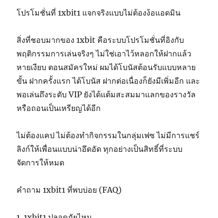
โปรโมชั่นที่ 1xbit1 แจกจริงแบบไม่ต้องง้อแอดมิน
สิ่งที่ชอบมากของ 1xbit คือระบบโปรโมชั่นที่อิงกับ
พฤติกรรมการเล่นจริงๆ ไม่ใช่เอาไว้หลอกให้ฝากแล้ว
หายเงียบ ตอนสมัครใหม่ ผมได้โบนัสต้อนรับแบบหลาย
ขั้น ฝากครั้งแรก ได้โบนัส ฝากต่อเนื่องก็ยังมีเพิ่มอีก และ
พอเล่นถึงระดับ VIP ยังได้แต้มสะสมมาแลกของรางวัล
หรือถอนเป็นเหรียญได้อีก
ไม่ต้องแคป ไม่ต้องทำกิจกรรมในกลุ่มเฟซ ไม่มีการแชร์
ลิงก์ให้เพื่อนแบบน่าอึดอัด ทุกอย่างเป็นสิทธิ์ที่ระบบ
จัดการให้หมด
คำถาม 1xbit1 ที่พบบ่อย (FAQ)
1. 1xbit1 ปลอดภัยไหม