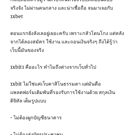
จริงจัง ไม่ผ่านคนกลาง และน่าเชื่อถือ จนมาเจอกับ
1xbet
ตอนแรกยังลังเลอยู่เยอะครับ เพราะกลัวโดนโกง แต่หลัง
จากได้ลองสมัคร ใช้งาน และถอนเงินจริงๆ ถึงได้รู้ว่า
เว็บนี้มันของจริง
1xbit1 คืออะไร ทำไมถึงต่างจากเว็บทั่วไป
1xbit ไม่ใช่แค่เว็บคาสิโนธรรมดา แต่มันคือ
แพลตฟอร์มเดิมพันที่รองรับการใช้งานด้วย สกุลเงิน
ดิจิทัล เต็มรูปแบบ
• ไม่ต้องผูกบัญชีธนาคาร
• ไม่ต้องส่งบัตรประชาชน