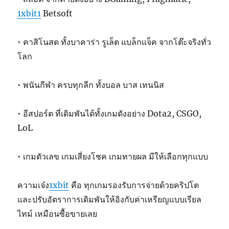
1xbit1
Betsoft
• คาสิโนสด ทั้งบาคาร่า รูเล็ต แบล็กแจ็ค จากโต๊ะจริงทั่ว
โลก
• พนันกีฬา ครบทุกลีก ทั้งบอล บาส เทนนิส
• อีสปอร์ต ที่เดิมพันได้ทั้งเกมดังอย่าง Dota2, CSGO,
LoL
• เกมตัวเลข เกมเสี่ยงโชค เกมทายผล มีให้เลือกทุกแบบ
ความเจ๋ง
1xbit
คือ ทุกเกมรองรับการจ่ายด้วยคริปโต
และปรับอัตราการเดิมพันให้อิงกับค่าเหรียญแบบเรียล
ไทม์ เหมือนซื้อขายเลย