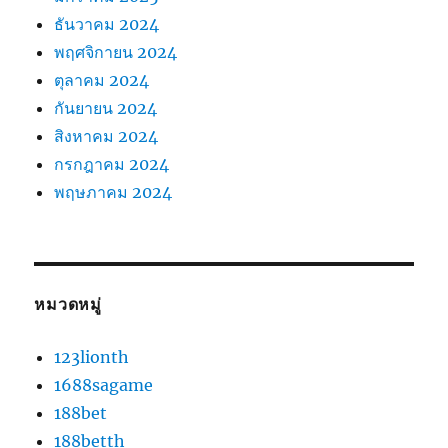
ธันวาคม 2024
พฤศจิกายน 2024
ตุลาคม 2024
กันยายน 2024
สิงหาคม 2024
กรกฎาคม 2024
พฤษภาคม 2024
หมวดหมู่
123lionth
1688sagame
188bet
188betth