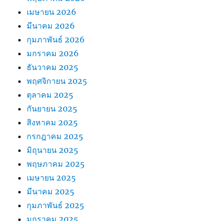
เมษายน 2026
มีนาคม 2026
กุมภาพันธ์ 2026
มกราคม 2026
ธันวาคม 2025
พฤศจิกายน 2025
ตุลาคม 2025
กันยายน 2025
สิงหาคม 2025
กรกฎาคม 2025
มิถุนายน 2025
พฤษภาคม 2025
เมษายน 2025
มีนาคม 2025
กุมภาพันธ์ 2025
มกราคม 2025