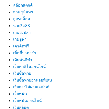
สล็อตแตกดี
สวนสุนันทา
สูตรสล็อต
หวยฮิต88
เกมยิงปลา
เกมยูฟ่า
เครดิตฟรี
เซ็กซี่บาคาร่า
เดิมพันกีฬา
เว็บคาสิโนออนไลน์
เว็บซื้อหวย
เว็บซื้อหวยฮานอยพิเศษ
เว็บตรงไม่ผ่านเอเย่นต์
เว็บพนัน
เว็บพนันออนไลน์
เว็บสล็อต