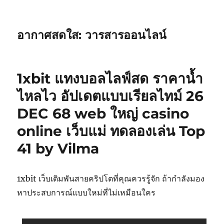
อากาศสดใส: วารสารออนไลน์
1xbit แทงบอลไลฟ์สด ราคาน้ำ
ไหลไว อัปเดตแบบเรียลไทม์ 26
DEC 68 web ใหญ่ casino
online เว็บแม่ ทดลองเล่น Top
41 by Vilma
1xbit เว็บเดิมพันสายคริปโตที่คุณควรรู้จัก ถ้ากำลังมอง
หาประสบการณ์แบบใหม่ที่ไม่เหมือนใคร