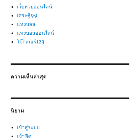
เว็บหวยออนไลน์
เศรษฐี99
แทงบอล
แทงบอลออนไลน์
โจ๊กเกอร์123
ความเห็นล่าสุด
นิยาม
เข้าสู่ระบบ
เข้าฟีด