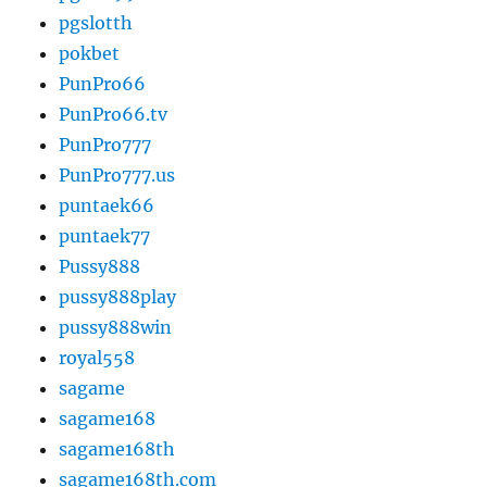
pgslotth
pokbet
PunPro66
PunPro66.tv
PunPro777
PunPro777.us
puntaek66
puntaek77
Pussy888
pussy888play
pussy888win
royal558
sagame
sagame168
sagame168th
sagame168th.com