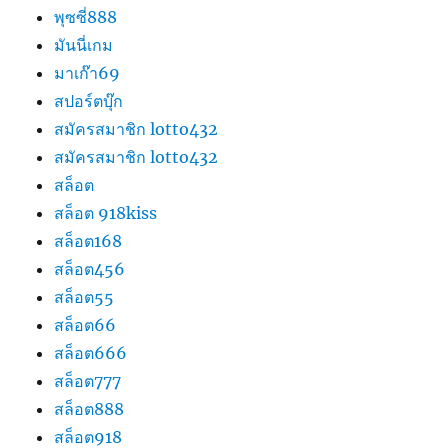
พุซซี่888
มันนี่เกม
มาเก๊า69
สปอร์ตบุ๊ก
สมัครสมาชิก lotto432
สมัครสมาชิก lotto432
สล็อต
สล็อต 918kiss
สล็อต168
สล็อต456
สล็อต55
สล็อต66
สล็อต666
สล็อต777
สล็อต888
สล็อต918