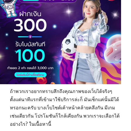
ถ้าพวกเราอยากทราบสึกถึงคุณภาพของเว็บได้จริงๆ
ตั้งแต่นาทีแรกที่เข้ามาใช้บริการล่ะก็ มันเช็กแค่นั้นมิได้
หรอกนะครับ บางเว็บไซต์เค้าหน้าคล้ายคลึงกัน มีเกม
เช่นเดียวกัน โปรโมชันก็ใกล้เคียงกัน พวกเราจะเลือกได้
อย่างไร? ในเนื้อหานี้