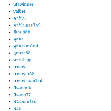
ufawinner
yaibet
คาสิโน
คาสิโนออนไลน์
ซีเกมส์68
ดูหนัง
ดูหนังออนไลน์
ถูกหวย88
ทางเข้าpg
บาคาร่า
บาคาร่า168
บาคาร่าออนไลน์
ปั่นแตก66
ปั่นแตก77
พนันออนไลน์
พอต