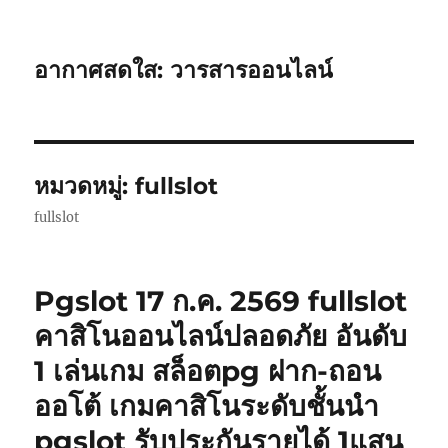
อากาศสดใส: วารสารออนไลน์
หมวดหมู่:
fullslot
fullslot
Pgslot 17 ก.ค. 2569 fullslot
คาสิโนออนไลน์ปลอดภัย อันดับ
1 เล่นเกม สล็อตpg ฝาก-ถอน
ออโต้ เกมคาสิโนระดับชั้นนำ
pgslot รับประกันรายได้ 1แสน