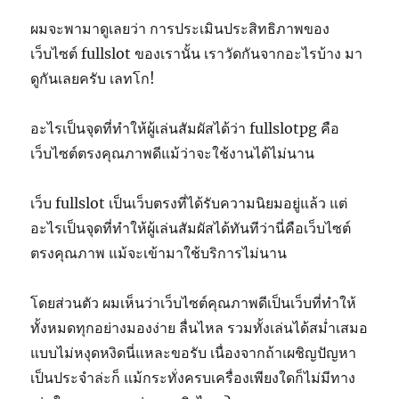
ผมจะพามาดูเลยว่า การประเมินประสิทธิภาพของ
เว็บไซต์ fullslot ของเรานั้น เราวัดกันจากอะไรบ้าง มา
ดูกันเลยครับ เลทโก!
อะไรเป็นจุดที่ทำให้ผู้เล่นสัมผัสได้ว่า fullslotpg คือ
เว็บไซต์ตรงคุณภาพดีแม้ว่าจะใช้งานได้ไม่นาน
เว็บ fullslot เป็นเว็บตรงที่ได้รับความนิยมอยู่แล้ว แต่
อะไรเป็นจุดที่ทำให้ผู้เล่นสัมผัสได้ทันทีว่านี่คือเว็บไซต์
ตรงคุณภาพ แม้จะเข้ามาใช้บริการไม่นาน
โดยส่วนตัว ผมเห็นว่าเว็บไซต์คุณภาพดีเป็นเว็บที่ทำให้
ทั้งหมดทุกอย่างมองง่าย ลื่นไหล รวมทั้งเล่นได้สม่ำเสมอ
แบบไม่หงุดหงิดนี่แหละขอรับ เนื่องจากถ้าเผชิญปัญหา
เป็นประจำล่ะก็ แม้กระทั่งครบเครื่องเพียงใดก็ไม่มีทาง