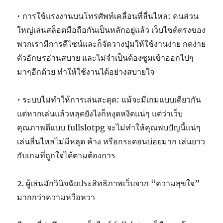
• การใช้แรงงานบนโทรศัพท์เคลื่อนที่ลื่นไหล: คนส่วน
ใหญ่เล่นสล็อตมือถือกันเป็นหลักอยู่แล้ว เว็บไซต์ตรงของ
พวกเรามีการดีไซน์และก็จัดวางปุ่มให้ใช้งานง่าย กดง่าย
ตัวอักษรอ่านสบาย และไม่จำเป็นต้องซูมเข้าออกไปๆ
มาๆอีกด้วย ทำให้ใช้งานได้อย่างสบายใจ
• ระบบไม่ทำให้การเล่นสะดุด: แม้จะมีเกมแบบเดียวกัน
แต่หากเล่นแล้วหลุดยังไงก็หงุดหงิดแน่ๆ แต่ว่าเว็บ
คุณภาพดีแบบ fullslotpg จะไม่ทำให้คุณพบปัญนี้แน่ๆ
เล่นลื่นไหลไม่มีหลุด ค้าง หรือกระดอนบ่อยมาก เล่นยาว
กับเกมที่ถูกใจได้ตามต้องการ
2. ผู้เล่นมักวินิจฉัยประสิทธิภาพเว็บจาก “ความสุขใจ”
มากกว่าความหวือหวา