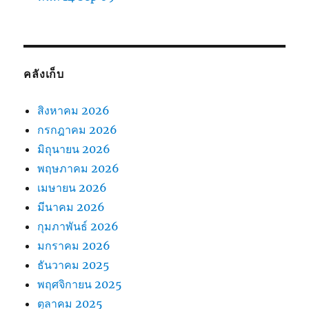
คลังเก็บ
สิงหาคม 2026
กรกฎาคม 2026
มิถุนายน 2026
พฤษภาคม 2026
เมษายน 2026
มีนาคม 2026
กุมภาพันธ์ 2026
มกราคม 2026
ธันวาคม 2025
พฤศจิกายน 2025
ตุลาคม 2025