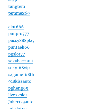
tangtem
temmax69
alot666
punpro777
pussy888play
puntaek66
pgslot77
sexybaccarat
sexy168vip
sagame168th
918kissauto
pgheng99
live22slot
Joker123auto
fullslotpg