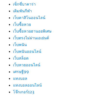
เซ็กซี่บาคาร่า
เดิมพันกีฬา
เว็บคาสิโนออนไลน์
เว็บซื้อหวย
เว็บซื้อหวยฮานอยพิเศษ
เว็บตรงไม่ผ่านเอเย่นต์
เว็บพนัน
เว็บพนันออนไลน์
เว็บสล็อต
เว็บหวยออนไลน์
เศรษฐี99
แทงบอล
แทงบอลออนไลน์
โจ๊กเกอร์123