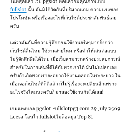
ในที่สุดแล้ว เว็บ pgslot ที่ดีแล้วก็มีคุณภาพแบบ
fullslot
นั้น มันมิได้วัดกันที่ปริมาณเกม ความแรงของ
โปรโมชัน หรือเรื่องอะไรที่เว็บไซต์ประชาสัมพันธ์เลย
ครับ
แต่ว่ามันกันที่ความรู้สึกตอนใช้งานจริงๆมากยิ่งกว่า
เว็บไซต์ลื่นไหม ใช้งานง่ายไหม หรือทำให้เล่นต่อแบบ
ไม่รู้จักสึกฝืนได้ไหม เมื่อเว็บสามารถสร้างประสบการณ์
สำหรับในการเล่นที่ดีให้กับพวกเราได้ มันไม่แปลกเลย
ครับถ้าเกิดพวกเราจะอยากใช้งานตลอดในระยะยาว ใน
เมื่อเจอเว็บไซต์ที่ก็ดีแล้ว ก็ไม่รู้เรื่องจะเปลี่ยนอีกเพราะ
อะไรจริงไหมนะครับ? มาลองใช้งานกันได้เลย!
เกมแทงบอล pgslot Fullslotpg3.com 29 July 2569
Leesa โอนไว fullslotไม่ล็อคยูส Top 81