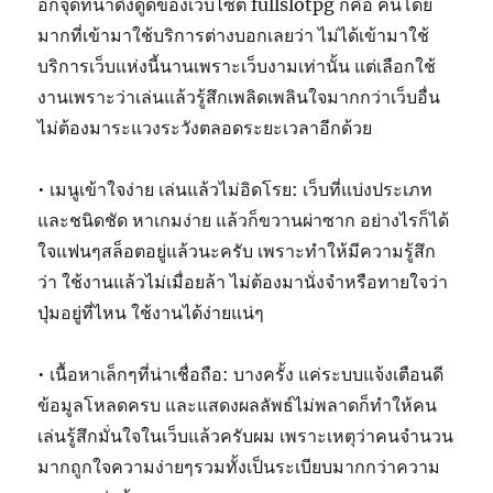
อีกจุดที่น่าดึงดูดของเว็บไซต์ fullslotpg ก็คือ คนโดย
มากที่เข้ามาใช้บริการต่างบอกเลยว่า ไม่ได้เข้ามาใช้
บริการเว็บแห่งนี้นานเพราะเว็บงามเท่านั้น แต่เลือกใช้
งานเพราะว่าเล่นแล้วรู้สึกเพลิดเพลินใจมากกว่าเว็บอื่น
ไม่ต้องมาระแวงระวังตลอดระยะเวลาอีกด้วย
• เมนูเข้าใจง่าย เล่นแล้วไม่อิดโรย: เว็บที่แบ่งประเภท
และชนิดชัด หาเกมง่าย แล้วก็ขวานผ่าซาก อย่างไรก็ได้
ใจแฟนๆสล็อตอยู่แล้วนะครับ เพราะทำให้มีความรู้สึก
ว่า ใช้งานแล้วไม่เมื่อยล้า ไม่ต้องมานั่งจำหรือทายใจว่า
ปุ่มอยู่ที่ไหน ใช้งานได้ง่ายแน่ๆ
• เนื้อหาเล็กๆที่น่าเชื่อถือ: บางครั้ง แค่ระบบแจ้งเตือนดี
ข้อมูลโหลดครบ และแสดงผลลัพธ์ไม่พลาดก็ทำให้คน
เล่นรู้สึกมั่นใจในเว็บแล้วครับผม เพราะเหตุว่าคนจำนวน
มากถูกใจความง่ายๆรวมทั้งเป็นระเบียบมากกว่าความ