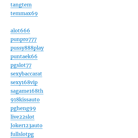
tangtem
temmax69
alot666
punpro777
pussy888play
puntaek66
pgslot77
sexybaccarat
sexy168vip
sagame168th
918kissauto
pgheng99
live22slot
Joker123auto
fullslotpg