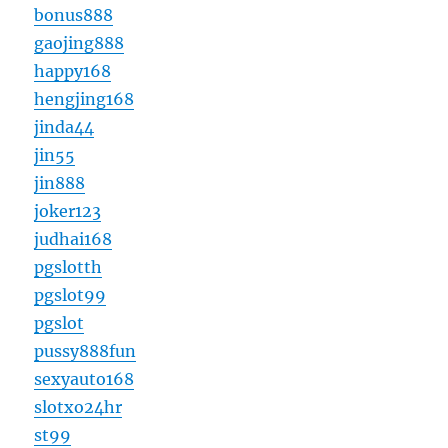
bonus888
gaojing888
happy168
hengjing168
jinda44
jin55
jin888
joker123
judhai168
pgslotth
pgslot99
pgslot
pussy888fun
sexyauto168
slotxo24hr
st99