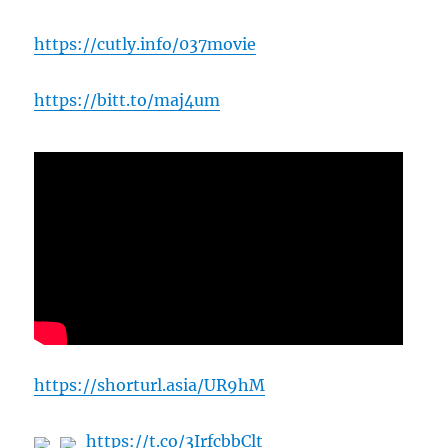
https://cutly.info/037movie
https://bitt.to/maj4um
https://shorturl.asia/UR9hM
https://t.co/3IrfcbbClt