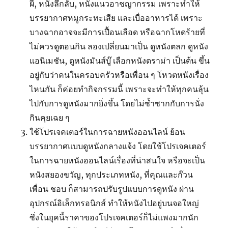
ผี, หนังลึกลับ, หนังแนวอาชญากรรม เพราะทำให้
บรรยากาศหมูกระทะเสีย และเบื่ออาหารได้ เพราะ
บางฉากอาจจะมีการเปื้อนเลือด หรือฉากโหดร้ายที่
ไม่ควรดูตอนกิน ลองเปลี่ยนมาเป็น ดูหนังตลก ดูหนัง
แอนิเมชัน, ดูหนังมันส์บู๊ เลือกหนังดราม่า เป็นต้น ขึ้น
อยู่กับว่าคนในครอบครัวหรือเพื่อน ๆ โหวตหนังเรื่อง
ไหนกัน ก็ค่อยทำกิจกรรมนี้ เพราะจะทำให้ทุกคนลุ้น
ไปกับการดูหนังมากยิ่งขึ้น โดยไม่ซ้ำซากกับการนั่ง
กินคุยเฉย ๆ
ใช้โปรเจคเตอร์ในการฉายหนังออนไลน์ ย้อน
บรรยากาศแบบดูหนังกลางแจ้ง โดยใช้โปรเจคเตอร์
ในการฉายหนังออนไลน์เรื่องที่น่าสนใจ หรือจะเป็น
หนังสยองขวัญ, ทุกประเภทหนัง, ที่คุณและก๊วน
เพื่อน ชอบ ก็สามารถปรับรูปแบบการดูหนัง ผ่าน
อุปกรณ์อิเล็กทรอนิกส์ ทำให้หนังไปอยู่บนจอใหญ่
ซึ่งในยุคนี้ราคาของโปรเจคเตอร์ก็ไม่แพงมากนัก