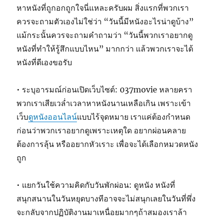
หาหนังที่ถูกอกถูกใจนี่แหละครับผม สิ่งแรกที่พวกเรา
ควรจะถามตัวเองไม่ใช่ว่า “วันนี้มีหนังอะไรน่าดูบ้าง”
แม้กระนั้นควรจะถามคำถามว่า “วันนี้พวกเราอยากดู
หนังที่ทำให้รู้สึกแบบไหน” มากกว่า แล้วพวกเราจะได้
หนังที่ดีเองขอรับ
• ระบุอารมณ์ก่อนเปิดเว็บไซต์: 037movie หลายครา
พวกเราเสียเวล่ำเวลาหาหนังนานเหลือเกิน เพราะเข้า
เว็บ
ดูหนังออนไลน์
แบบไร้จุดหมาย เราแค่ต้องกำหนด
ก่อนว่าพวกเราอยากดูเพราะเหตุใด อยากผ่อนคลาย
ต้องการลุ้น หรืออยากหัวเราะ เพื่อจะได้เลือกหมวดหนัง
ถูก
• แยกวันใช้ความคิดกับวันพักผ่อน: ดูหนัง หนังที่
สนุกสนานในวันหยุดบางทีอาจจะไม่สนุกเลยในวันที่พึ่ง
จะกลับจากปฏิบัติงานมาเหนื่อยมากๆถ้าสมองเราล้า