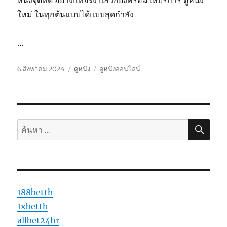
ใหม่ ในทุกต้นแบบได้แบบสุดกำลัง
…
เขียน
หมวด
ป้าย
6 สิงหาคม 2024
ดูหนัง
ดูหนังออนไลน์
เมื่อ
หมู่
กำกับ
ค้นห
ค้นหา:
188betth
1xbetth
allbet24hr