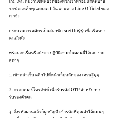
เกมไหน ทีมงานซัพพอร์ตของพวกเราพร้อมแสตนบาย
รอช่วยเหลือคุณตลอด 1 วัน ผ่านทาง Line Official ของ
เราจ้ะ
กระบวนการสมัครเป็นสมาชิก sretthi99 เพื่อเริ่มทาง
คนมั่งคั่ง
พร้อมจะเริ่มหรือยังขา ปฏิบัติตามขั้นตอนนี้ได้เลย ง่าย
สุดๆๆ
1. เข้าหน้าเว็บ คลิกไปที่หน้าเว็บหลักของ เศรษฐี99
2. กรอกเบอร์โทรศัพท์ เพื่อรับรหัส OTP สำหรับการ
รับรองตัวตน
3. ตั้งรหัสผ่านแล้วก็ผูกบัญชี เข้ารหัสที่คุณจำได้แม่นๆ