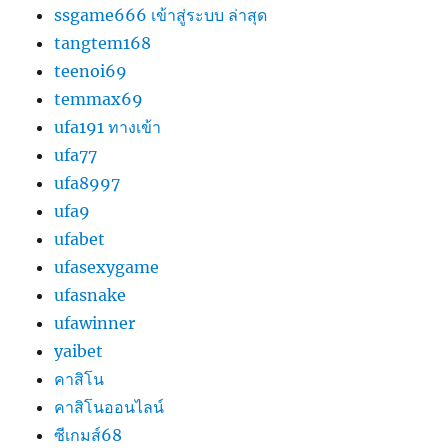
ssgame666 เข้าสู่ระบบ ล่าสุด
tangtem168
teenoi69
temmax69
ufa191 ทางเข้า
ufa77
ufa8997
ufa9
ufabet
ufasexygame
ufasnake
ufawinner
yaibet
คาสิโน
คาสิโนออนไลน์
ซีเกมส์68