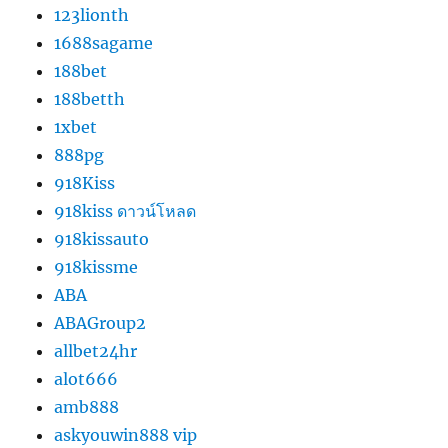
123lionth
1688sagame
188bet
188betth
1xbet
888pg
918Kiss
918kiss ดาวน์โหลด
918kissauto
918kissme
ABA
ABAGroup2
allbet24hr
alot666
amb888
askyouwin888 vip