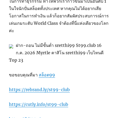
ในการทำธุรกรรม ทำให้พวกเราก้าวขึ้นมาเป็นอันดับ 1
ในใจนักปั่นสล็อตทั้งประเทศ หากคุณไม่ได้อยากเสีย
โอกาสในการทำเงิน แล้วก็อยากสัมผัสประสบการณ์การ
เล่นเกมระดับ World Class จำต้องที่นี่แห่งเดียวของโลก
ค่ะ
ฝาก-ถอน ไม่มีขั้นต่ำ sretthi99 St99.club 16
ก.ค. 2026 Myrtle คาสิโน sretthi99 เว็บไหนดี
Top 23
ขอขอบคุณที่มา
สล็อต99
https://rebrand.ly/st99-club
https://cutly.info/st99-club