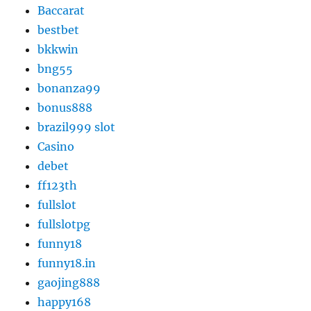
Baccarat
bestbet
bkkwin
bng55
bonanza99
bonus888
brazil999 slot
Casino
debet
ff123th
fullslot
fullslotpg
funny18
funny18.in
gaojing888
happy168