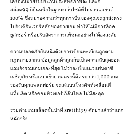
เครื่องหมายรับประกันประสิทธิภาพจ้ะ และก็
สล็อต99 ก็ยืนหนึ่งในฐานะเว็บไซต์ที่ไม่ผ่านเอเย่นต์
100% ซึ่งหมายความว่าทุกการปั่นของคุณจะถูกส่งตรง
ไปยังเซิร์ฟเวอร์หลักของค่ายเกม ทำให้ไม่มีการล็อค
ยูสเซอร์ หรือปรับอัตราการแพ้ชนะอย่างไม่ต้องสงสัย
ความปลอดภัยยืนหนึ่งด้วยการเขียนทะเบียนถูกตาม
กฎหมายสากล ข้อมูลลูกค้าถูกเก็บเป็นความลับสุดยอด
แถมยังรวมเกมเยอะที่สุด ไม่ว่าจะเป็นแนวแฟนตาซี
เผชิญภัย หรือแนวเย้ายวน ตรงนี้มีครบกว่า 1,000 เกม
รองรับทุกแพลตฟอร์ม จะเล่นบนโทรศัพท์เคลื่อนที่
แท็บเล็ต หรือคอมพิวเตอร์ ก็ลื่นไหล ไม่มีสะดุด
รวมค่ายเกมสล็อตชั้นนำที่ sretthi99 คัดมาแล้วว่าแตก
หนักจริง