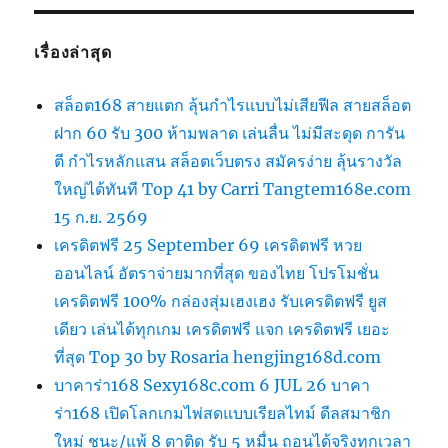
เรื่องล่าสุด
สล็อต168 สายแตก ลุ้นกำไรแบบไม่เสียฟีล สายสล็อต
ฝาก 60 รับ 300 ห้ามพลาด เล่นลื่น ไม่มีสะดุด การัน
ตี กำไรหลักแสน สล็อตเว็บตรง สมัครง่าย ลุ้นรางวัล
ใหญ่ได้ทันที Top 41 by Carri Tangtem168e.com
15 ก.ย. 2569
เครดิตฟรี 25 September 69 เครดิตฟรี หวย
ออนไลน์ อัตราจ่ายมากที่สุด ของไทย โปรโมชั่น
เครดิตฟรี 100% กล่องสุ่มเฮงเฮง รับเครดิตฟรี ยูส
เดียว เล่นได้ทุกเกม เครดิตฟรี แจก เครดิตฟรี เยอะ
ที่สุด Top 30 by Rosaria hengjing168d.com
บาคาร่า168 Sexy168c.com 6 JUL 26 บาคา
ร่า168 เปิดโลกเกมไพ่สดแบบเรียลไทม์ ดีลสมาชิก
ใหม่ ชนะ/แพ้ 8 ตาติด รับ 5 หมื่น ถอนได้จริงทุกเวลา