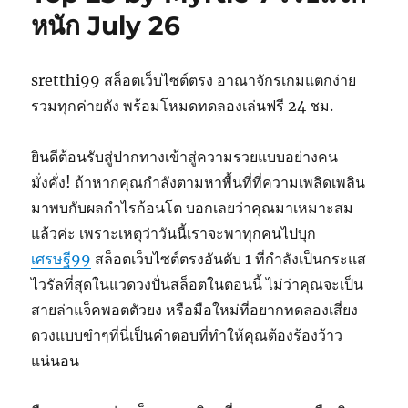
หนัก July 26
sretthi99 สล็อตเว็บไซต์ตรง อาณาจักรเกมแตกง่าย
รวมทุกค่ายดัง พร้อมโหมดทดลองเล่นฟรี 24 ชม.
ยินดีต้อนรับสู่ปากทางเข้าสู่ความรวยแบบอย่างคน
มั่งคั่ง! ถ้าหากคุณกำลังตามหาพื้นที่ที่ความเพลิดเพลิน
มาพบกับผลกำไรก้อนโต บอกเลยว่าคุณมาเหมาะสม
แล้วค่ะ เพราะเหตุว่าวันนี้เราจะพาทุกคนไปบุก
เศรษฐี99
สล็อตเว็บไซต์ตรงอันดับ 1 ที่กำลังเป็นกระแส
ไวรัลที่สุดในแวดวงปั่นสล็อตในตอนนี้ ไม่ว่าคุณจะเป็น
สายล่าแจ็คพอตตัวยง หรือมือใหม่ที่อยากทดลองเสี่ยง
ดวงแบบขำๆที่นี่เป็นคำตอบที่ทำให้คุณต้องร้องว้าว
แน่นอน