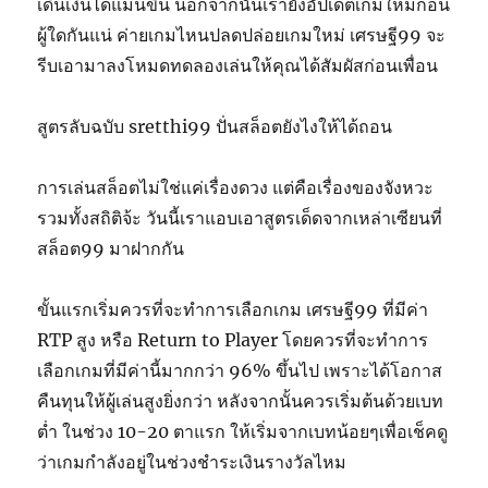
เดินเงินได้แม่นขึ้น นอกจากนั้นเรายังอัปเดตเกมใหม่ก่อน
ผู้ใดกันแน่ ค่ายเกมไหนปลดปล่อยเกมใหม่ เศรษฐี99 จะ
รีบเอามาลงโหมดทดลองเล่นให้คุณได้สัมผัสก่อนเพื่อน
สูตรลับฉบับ sretthi99 ปั่นสล็อตยังไงให้ได้ถอน
การเล่นสล็อตไม่ใช่แค่เรื่องดวง แต่คือเรื่องของจังหวะ
รวมทั้งสถิติจ้ะ วันนี้เราแอบเอาสูตรเด็ดจากเหล่าเซียนที่
สล็อต99 มาฝากกัน
ขั้นแรกเริ่มควรที่จะทำการเลือกเกม เศรษฐี99 ที่มีค่า
RTP สูง หรือ Return to Player โดยควรที่จะทำการ
เลือกเกมที่มีค่านี้มากกว่า 96% ขึ้นไป เพราะได้โอกาส
คืนทุนให้ผู้เล่นสูงยิ่งกว่า หลังจากนั้นควรเริ่มต้นด้วยเบท
ต่ำ ในช่วง 10-20 ตาแรก ให้เริ่มจากเบทน้อยๆเพื่อเช็คดู
ว่าเกมกำลังอยู่ในช่วงชำระเงินรางวัลไหม