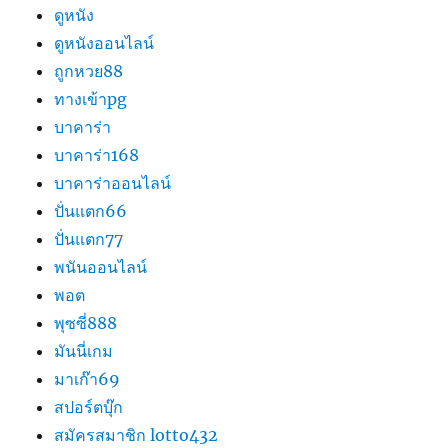
ดูหนัง
ดูหนังออนไลน์
ถูกหวย88
ทางเข้าpg
บาคาร่า
บาคาร่า168
บาคาร่าออนไลน์
ปั่นแตก66
ปั่นแตก77
พนันออนไลน์
พอต
พุซซี่888
มันนี่เกม
มาเก๊า69
สปอร์ตบุ๊ก
สมัครสมาชิก lotto432