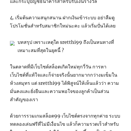
และก็ระบุบัญชีธนาคารสำหรับรับเงินรางวัล
4. เริ่มต้นความสนุกสนาน ฝากเงินเข้าระบบ อย่าลืมดู
โปรโมชั่นสำหรับสมาชิกใหม่นะคะ แล้วเริ่มปั่นได้เลย
บทสรุป เพราะเหตุใด sretthi99 ถึงเป็นหนทางที่
เหมาะสมที่สุดในยุคนี้ ?
ในตลาดที่มีเว็บไซต์สล็อตเกิดใหม่ทุกวี่วัน การหา
เว็บไซต์ที่แท้ใจและก็จ่ายจริงนั้นยากมากกว่างมเข็มใน
ห้วงสมุทร แต่ sretthi99 ได้พิสูจน์ให้เห็นแล้วว่า ความ
มั่นคงและยั่งยืนและความพอใจของลูกค้าเป็นส่วน
สำคัญของเรา
ด้วยการรวมเกมสล็อต99 เว็บไซต์ตรงจากทุกค่าย ระบบ
ทดลองเล่นฟรีที่ไม่มีเงื่อนไข แล้วก็ความรวดเร็วสำหรับ