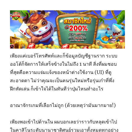
เพียงแค่เบอร์โทรศัพท์และก็ข้อมูลบัญชีฐานราก ระบบ
ออโต้ก็จัดการให้เสร็จข้างในไม่ถึง 1 นาที สิ่งที่ผมชอบ
ที่สุดคือความแจ่มแจ้งของหน้าต่างใช้งาน (UI) ที่ดู
สะอาดตา ไม่ว่าคุณจะเป็นคนรุ่นใหม่หรือรุ่นเก๋าที่พึ่ง
ฝึกหัดเล่น ก็เข้าใจได้ในทันทีว่าปุ่มไหนทำอะไร
อาณาจักรเกมที่เลือกไม่ถูก (ด้วยเหตุว่ามันมากมาย!)
เพียงพอเข้าไปด้านใน ผมบอกเลยว่าราวกับหลุดเข้าไป
ในคาสิโนระดับนานาชาติศูนย์รวมเอาทั้งหมดทุกอย่าง