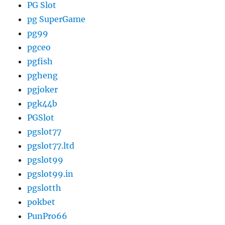
PG Slot
pg SuperGame
pg99
pgceo
pgfish
pgheng
pgjoker
pgk44b
PGSlot
pgslot77
pgslot77.ltd
pgslot99
pgslot99.in
pgslotth
pokbet
PunPro66