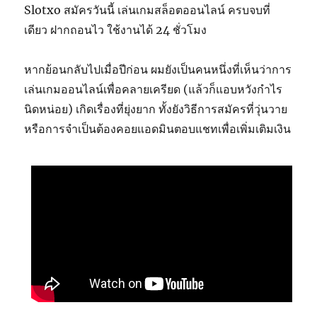
Slotxo สมัครวันนี้ เล่นเกมสล็อตออนไลน์ ครบจบที่
เดียว ฝากถอนไว ใช้งานได้ 24 ชั่วโมง
หากย้อนกลับไปเมื่อปีก่อน ผมยังเป็นคนหนึ่งที่เห็นว่าการ
เล่นเกมออนไลน์เพื่อคลายเครียด (แล้วก็แอบหวังกำไร
นิดหน่อย) เกิดเรื่องที่ยุ่งยาก ทั้งยังวิธีการสมัครที่วุ่นวาย
หรือการจำเป็นต้องคอยแอดมินตอบแชทเพื่อเพิ่มเติมเงิน