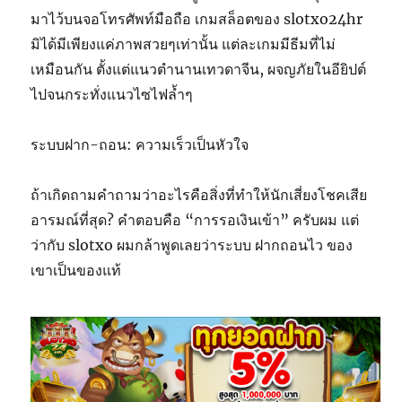
มาไว้บนจอโทรศัพท์มือถือ เกมสล็อตของ slotxo24hr
มิได้มีเพียงแค่ภาพสวยๆเท่านั้น แต่ละเกมมีธีมที่ไม่
เหมือนกัน ตั้งแต่แนวตำนานเทวดาจีน, ผจญภัยในอียิปต์
ไปจนกระทั่งแนวไซไฟล้ำๆ
ระบบฝาก-ถอน: ความเร็วเป็นหัวใจ
ถ้าเกิดถามคำถามว่าอะไรคือสิ่งที่ทำให้นักเสี่ยงโชคเสีย
อารมณ์ที่สุด? คำตอบคือ “การรอเงินเข้า” ครับผม แต่
ว่ากับ slotxo ผมกล้าพูดเลยว่าระบบ ฝากถอนไว ของ
เขาเป็นของแท้