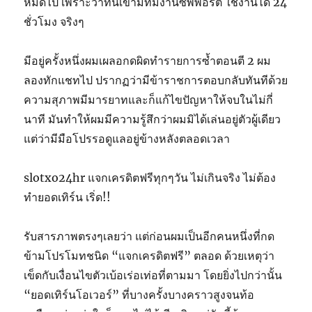
หมดไป เพราะว่าที่นี่เขามีทีมงานซัพพอร์ต ใช้งานได้ 24
ชั่วโมง จริงๆ
มีอยู่ครั้งหนึ่งผมเผลอกดผิดทำรายการซ้ำตอนตี 2 ผม
ลองทักแชทไป ปรากฏว่ามีข้าราชการตอบกลับทันทีด้วย
ความสุภาพมีมารยาทและก็แก้ไขปัญหาให้จบในไม่กี่
นาที มันทำให้ผมมีความรู้สึกว่าผมมิได้เล่นอยู่ตัวผู้เดียว
แต่ว่ามีมือโปรรอดูแลอยู่ข้างหลังตลอดเวลา
slotxo24hr แจกเครดิตฟรีทุกๆวัน ไม่เกินจริง ไม่ต้อง
ทำยอดเทิร์น เริ่ด!!
รับสารภาพตรงๆเลยว่า แต่ก่อนผมเป็นอีกคนหนึ่งที่กด
ข้ามโปรโมทชนิด “แจกเครดิตฟรี” ตลอด ด้วยเหตุว่า
เข็ดกับเงื่อนไขตัวเบ้อเร่อเท่อที่ตามมา โดยยิ่งไปกว่านั้น
“ยอดเทิร์นโอเวอร์” ที่บางครั้งบางคราวสูงจนท้อ