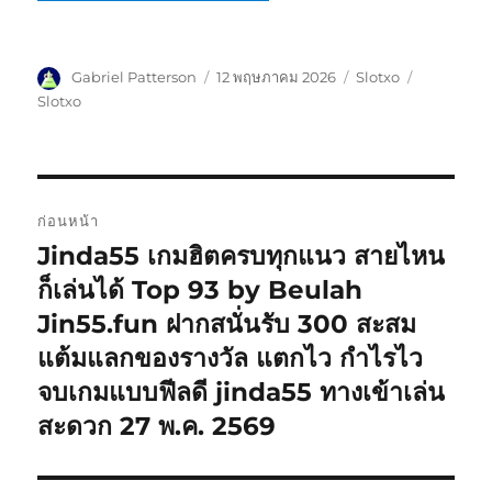
ผู้
เขียน
หมวด
ป้าย
Gabriel Patterson
12 พฤษภาคม 2026
Slotxo
เขียน
เมื่อ
หมู่
กำกับ
Slotxo
แนะแนว
ก่อนหน้า
เรื่อง
Jinda55 เกมฮิตครบทุกแนว สายไหน
เรื่อง
ก่อน
ก็เล่นได้ Top 93 by Beulah
หน้า:
Jin55.fun ฝากสนั่นรับ 300 สะสม
แต้มแลกของรางวัล แตกไว กำไรไว
จบเกมแบบฟีลดี jinda55 ทางเข้าเล่น
สะดวก 27 พ.ค. 2569