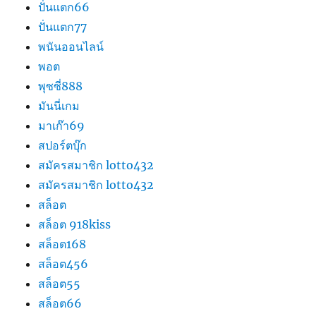
ปั่นแตก66
ปั่นแตก77
พนันออนไลน์
พอต
พุซซี่888
มันนี่เกม
มาเก๊า69
สปอร์ตบุ๊ก
สมัครสมาชิก lotto432
สมัครสมาชิก lotto432
สล็อต
สล็อต 918kiss
สล็อต168
สล็อต456
สล็อต55
สล็อต66