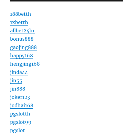
188betth
1xbetth
allbet24hr
bonus888
gaojing888
happy168
hengjing168
jinda44
jin55
jin888
joker123
judhai168
pgslotth
pgslot99
pgslot