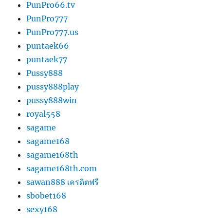
PunPro66.tv
PunPro777
PunPro777.us
puntaek66
puntaek77
Pussy888
pussy888play
pussy888win
royal558
sagame
sagame168
sagame168th
sagame168th.com
sawan888 เครดิตฟรี
sbobet168
sexy168