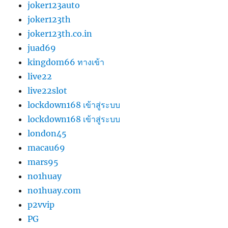
joker123auto
joker123th
joker123th.co.in
juad69
kingdom66 ทางเข้า
live22
live22slot
lockdown168 เข้าสู่ระบบ
lockdown168 เข้าสู่ระบบ
london45
macau69
mars95
no1huay
no1huay.com
p2vvip
PG