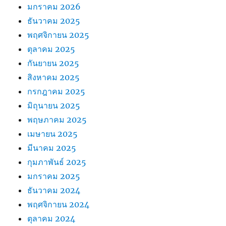
มกราคม 2026
ธันวาคม 2025
พฤศจิกายน 2025
ตุลาคม 2025
กันยายน 2025
สิงหาคม 2025
กรกฎาคม 2025
มิถุนายน 2025
พฤษภาคม 2025
เมษายน 2025
มีนาคม 2025
กุมภาพันธ์ 2025
มกราคม 2025
ธันวาคม 2024
พฤศจิกายน 2024
ตุลาคม 2024