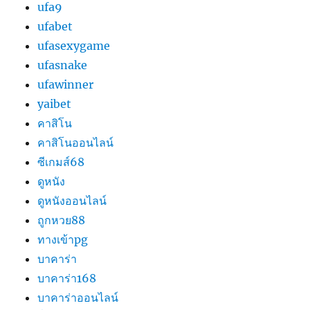
ufa9
ufabet
ufasexygame
ufasnake
ufawinner
yaibet
คาสิโน
คาสิโนออนไลน์
ซีเกมส์68
ดูหนัง
ดูหนังออนไลน์
ถูกหวย88
ทางเข้าpg
บาคาร่า
บาคาร่า168
บาคาร่าออนไลน์