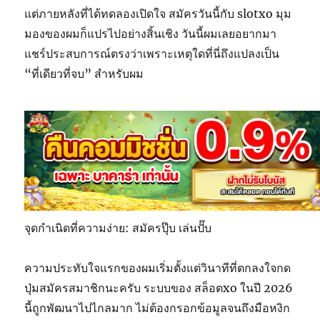
แต่ภายหลังที่ได้ทดลองเปิดใจ สมัครวันนี้กับ slotxo มุม
มองของผมก็แปรไปอย่างสิ้นเชิง วันนี้ผมเลยอยากมา
แชร์ประสบการณ์ตรงว่าเพราะเหตุใดที่นี่ถึงแปลงเป็น
“ที่เดียวที่จบ” สำหรับผม
จุดกำเนิดที่ความง่าย: สมัครปุ๊บ เล่นปั๊บ
ความประทับใจแรกของผมเริ่มตั้งแต่วินาทีที่ตกลงใจกด
ปุ่มสมัครสมาชิกนะครับ ระบบของ สล็อตxo ในปี 2026
นี้ถูกพัฒนาไปไกลมาก ไม่ต้องกรอกข้อมูลจนถึงมือหงิก