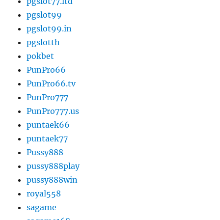
pgslot77.ltd
pgslot99
pgslot99.in
pgslotth
pokbet
PunPro66
PunPro66.tv
PunPro777
PunPro777.us
puntaek66
puntaek77
Pussy888
pussy888play
pussy888win
royal558
sagame