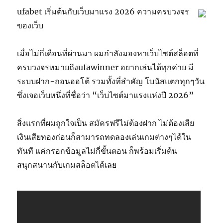
ufabet เริ่มต้นกับเว็บมาแรง 2026 ความครบวงจร
ของเว็บ
เมื่อไม่กี่เดือนที่ผ่านมา ผมกำลังมองหาเว็บไซต์สล็อตที่
ครบวงจรหมายถึงufawinner อยากเล่นได้ทุกค่าย มี
ระบบฝาก-ถอนออโต้ รวมทั้งที่สำคัญ โบนัสแตกทุกๆวัน
ซึ่งเจอเว็บหนึ่งที่ชื่อว่า “เว็บไซต์มาแรงแห่งปี 2026”
สิ่งแรกที่ผมถูกใจเป็น สมัครฟรีไม่ต้องฝาก ไม่ต้องเสีย
เงินเสียทองก่อนก็สามารถทดลองเล่นเกมต่างๆได้ใน
ทันที แค่กรอกข้อมูลไม่กี่ขั้นตอน ก็พร้อมเริ่มต้น
สนุกสนานกับเกมสล็อตได้เลย