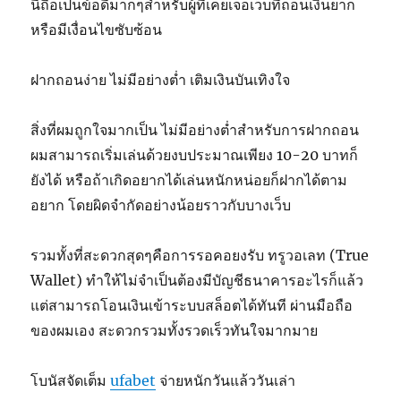
นี่ถือเป็นข้อดีมากๆสำหรับผู้ที่เคยเจอเว็บที่ถอนเงินยาก
หรือมีเงื่อนไขซับซ้อน
ฝากถอนง่าย ไม่มีอย่างต่ำ เติมเงินบันเทิงใจ
สิ่งที่ผมถูกใจมากเป็น ไม่มีอย่างต่ำสำหรับการฝากถอน
ผมสามารถเริ่มเล่นด้วยงบประมาณเพียง 10-20 บาทก็
ยังได้ หรือถ้าเกิดอยากได้เล่นหนักหน่อยก็ฝากได้ตาม
อยาก โดยผิดจำกัดอย่างน้อยราวกับบางเว็บ
รวมทั้งที่สะดวกสุดๆคือการรอคอยงรับ ทรูวอเลท (True
Wallet) ทำให้ไม่จำเป็นต้องมีบัญชีธนาคารอะไรก็แล้ว
แต่สามารถโอนเงินเข้าระบบสล็อตได้ทันที ผ่านมือถือ
ของผมเอง สะดวกรวมทั้งรวดเร็วทันใจมากมาย
โบนัสจัดเต็ม
ufabet
จ่ายหนักวันแล้ววันเล่า