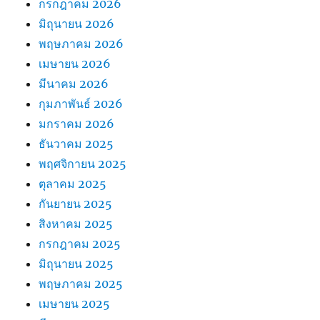
กรกฎาคม 2026
มิถุนายน 2026
พฤษภาคม 2026
เมษายน 2026
มีนาคม 2026
กุมภาพันธ์ 2026
มกราคม 2026
ธันวาคม 2025
พฤศจิกายน 2025
ตุลาคม 2025
กันยายน 2025
สิงหาคม 2025
กรกฎาคม 2025
มิถุนายน 2025
พฤษภาคม 2025
เมษายน 2025