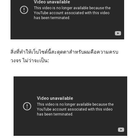
สิ่งที่ทำให้เว็บไซต์นี้สะดุดตาสำหรับผมคือความครบ
วงจร ไม่ว่าจะเป็น: