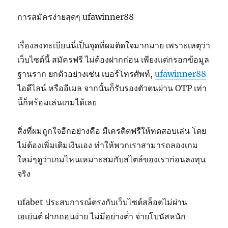
การสมัครง่ายสุดๆ ufawinner88
เรื่องลงทะเบียนนี่เป็นจุดที่ผมติดใจมากมาย เพราะเหตุว่า
เว็บไซต์นี้ สมัครฟรี ไม่ต้องฝากก่อน เพียงแต่กรอกข้อมูล
ฐานราก ยกตัวอย่างเช่น เบอร์โทรศัพท์,
ufawinner88
ไอดีไลน์ หรืออีเมล จากนั้นก็รับรองตัวตนผ่าน OTP เท่า
นี้ก็พร้อมเล่นเกมได้เลย
สิ่งที่ผมถูกใจอีกอย่างคือ มีเครดิตฟรีให้ทดสอบเล่น โดย
ไม่ต้องเพิ่มเติมเงินเอง ทำให้พวกเราสามารถลองเกม
ใหม่ๆดูว่าเกมไหนเหมาะสมกับสไตล์ของเราก่อนลงทุน
จริง
ufabet ประสบการณ์ตรงกับเว็บไซต์สล็อตไม่ผ่าน
เอเย่นต์ ฝากถอนง่าย ไม่มีอย่างต่ำ จ่ายโบนัสหนัก