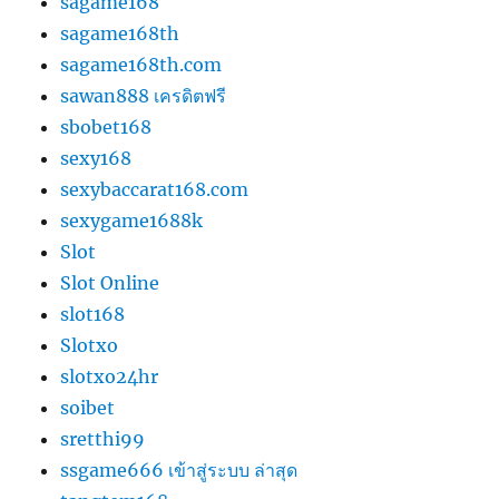
sagame168
sagame168th
sagame168th.com
sawan888 เครดิตฟรี
sbobet168
sexy168
sexybaccarat168.com
sexygame1688k
Slot
Slot Online
slot168
Slotxo
slotxo24hr
soibet
sretthi99
ssgame666 เข้าสู่ระบบ ล่าสุด