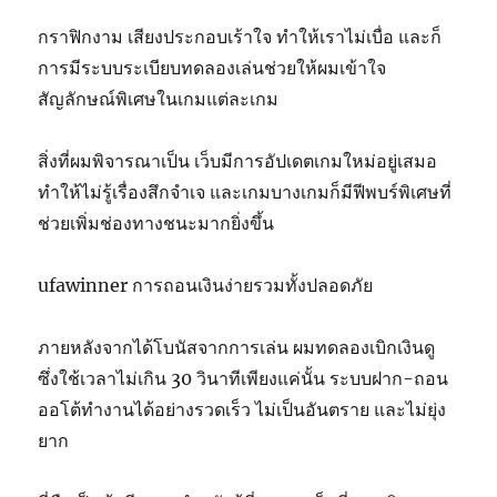
กราฟิกงาม เสียงประกอบเร้าใจ ทำให้เราไม่เบื่อ และก็
การมีระบบระเบียบทดลองเล่นช่วยให้ผมเข้าใจ
สัญลักษณ์พิเศษในเกมแต่ละเกม
สิ่งที่ผมพิจารณาเป็น เว็บมีการอัปเดตเกมใหม่อยู่เสมอ
ทำให้ไม่รู้เรื่องสึกจำเจ และเกมบางเกมก็มีฟีพบร์พิเศษที่
ช่วยเพิ่มช่องทางชนะมากยิ่งขึ้น
ufawinner การถอนเงินง่ายรวมทั้งปลอดภัย
ภายหลังจากได้โบนัสจากการเล่น ผมทดลองเบิกเงินดู
ซึ่งใช้เวลาไม่เกิน 30 วินาทีเพียงแค่นั้น ระบบฝาก-ถอน
ออโต้ทำงานได้อย่างรวดเร็ว ไม่เป็นอันตราย และไม่ยุ่ง
ยาก