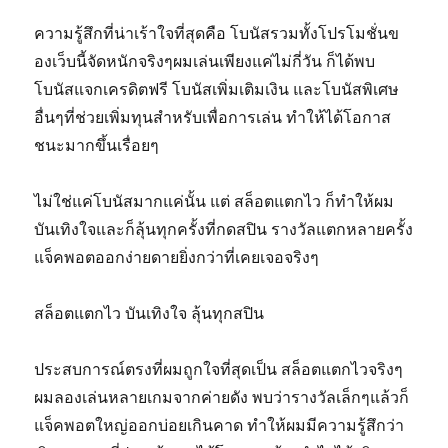
ความรู้สึกที่น่าเร้าใจที่สุดคือ โบนัสรวมทั้งโปรโมชั่นข
องเว็บนี้จัดหนักจริงๆผมเล่นเพียงแค่ไม่กี่วัน ก็ได้พบ
โบนัสแจกเครดิตฟรี โบนัสเพิ่มเติมเงิน และโบนัสพิเศษ
อื่นๆที่ช่วยเพิ่มทุนสำหรับเพื่อการเล่น ทำให้ได้โอกาส
ชนะมากขึ้นเรื่อยๆ
ไม่ใช่แค่โบนัสมากแค่นั้น แต่ สล็อตแตกไว ก็ทำให้ผม
บันเทิงใจและก็ลุ้นทุกครั้งที่กดสปิน รางวัลแตกหลายครั้ง
แจ็คพอตออกง่ายดายยิ่งกว่าที่เคยเจอจริงๆ
สล็อตแตกไว บันเทิงใจ ลุ้นทุกสปิน
ประสบการณ์ตรงที่ผมถูกใจที่สุดเป็น สล็อตแตกไวจริงๆ
ผมลองเล่นหลายเกมจากค่ายดัง พบว่ารางวัลเล็กๆแล้วก็
แจ็คพอตใหญ่ออกบ่อยเกินคาด ทำให้ผมมีความรู้สึกว่า