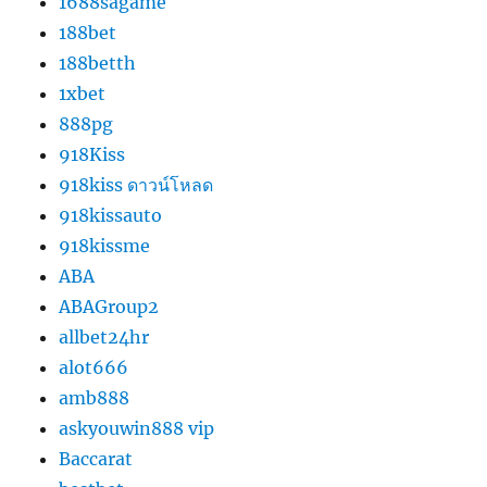
1688sagame
188bet
188betth
1xbet
888pg
918Kiss
918kiss ดาวน์โหลด
918kissauto
918kissme
ABA
ABAGroup2
allbet24hr
alot666
amb888
askyouwin888 vip
Baccarat