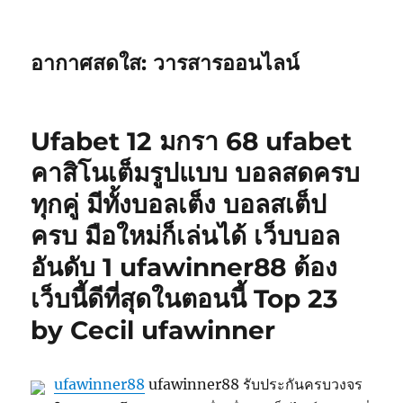
อากาศสดใส: วารสารออนไลน์
Ufabet 12 มกรา 68 ufabet
คาสิโนเต็มรูปแบบ บอลสดครบ
ทุกคู่ มีทั้งบอลเต็ง บอลสเต็ป
ครบ มือใหม่ก็เล่นได้ เว็บบอล
อันดับ 1 ufawinner88 ต้อง
เว็บนี้ดีที่สุดในตอนนี้ Top 23
by Cecil ufawinner
ufawinner88
ufawinner88 รับประกันครบวงจร