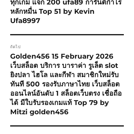
ทุกเกม แจก 200 ufa89 การันตีกำไร
หลักหมื่น Top 51 by Kevin
Ufa8997
ถัดไป
Golden456 15 February 2026
เรื่อง
ต่อ
เว็บสล็อต บริการ บาราค่า รูเล็ต slot
ไป:
ยิงปลา ไฮโล และกีฬา สมาชิกใหม่รับ
ทันที 500 รองรับภาษาไทย เว็บสล็อต
ออนไลน์อันดับ 1 สล็อตเว็บตรง เชื่อถือ
ได้ มีใบรับรองเกมแท้ Top 79 by
Mitzi golden456