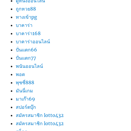
ดูหนังออนไลน์
ถูกหวย88
ทางเข้าpg
บาคาร่า
บาคาร่า168
บาคาร่าออนไลน์
ปั่นแตก66
ปั่นแตก77
พนันออนไลน์
พอต
พุซซี่888
มันนี่เกม
มาเก๊า69
สปอร์ตบุ๊ก
สมัครสมาชิก lotto432
สมัครสมาชิก lotto432