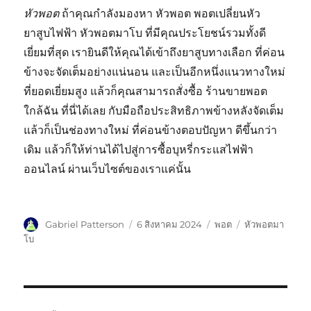
หัวพอต
ถ้าคุณกำลังมองหา หัวพอต พอตเปลี่ยนหัว
ยาสูบไฟฟ้า หัวพอตมาโบ ที่มีคุณประโยชน์รวมทั้งดี
เยี่ยมที่สุด เรายินดีให้คุณได้เข้าถึงยาสูบทางเลือก ที่ค่อน
ข้างจะจัดเต็มอย่างแน่นอน และเป็นอีกหนึ่งแนวทางใหม่
ที่ยอดเยี่ยมสูง แล้วก็คุณสามารถสั่งซื้อ ร้านขายพอต
ใกล้ฉัน ที่นี่ได้เลย กับมือถือประสิทธิภาพข้างหลังจัดเต็ม
แล้วก็เป็นช่องทางใหม่ ที่ค่อนข้างตอบปัญหา ดีขึ้นกว่า
เดิม แล้วก็ให้ท่านได้ไปสู่การซื้อบุหรี่กระแสไฟฟ้า
ออนไลน์ ผ่านเว็บไซต์ของเราแค่นั้น
ผู้
เขียน
หมวด
ป้าย
Gabriel Patterson
6 สิงหาคม 2024
พอต
หัวพอตมา
เขียน
เมื่อ
หมู่
กำกับ
โบ
แนะแนว