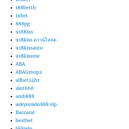
188betth
1xbet
888pg
918Kiss
918kiss ดาวน์โหลด
918kissauto
918kissme
ABA
ABAGroup2
allbet24hr
alot666
amb888
askyouwin888 vip
Baccarat
bestbet
bkkwin