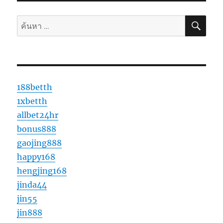
ค้นห
ค้นหา:
188betth
1xbetth
allbet24hr
bonus888
gaojing888
happy168
hengjing168
jinda44
jin55
jin888