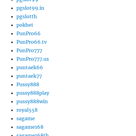
pgslot99.in
pgslotth
pokbet
PunPro66
PunPro66.tv
PunPro777
PunPro777.us
puntaek66
puntaek77
Pussy888
pussy888play
pussy888win
royal558
sagame
sagame168
sagame168th