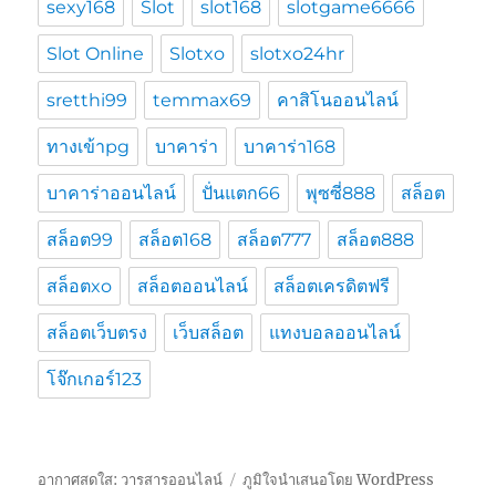
sexy168
Slot
slot168
slotgame6666
Slot Online
Slotxo
slotxo24hr
sretthi99
temmax69
คาสิโนออนไลน์
ทางเข้าpg
บาคาร่า
บาคาร่า168
บาคาร่าออนไลน์
ปั่นแตก66
พุซซี่888
สล็อต
สล็อต99
สล็อต168
สล็อต777
สล็อต888
สล็อตxo
สล็อตออนไลน์
สล็อตเครดิตฟรี
สล็อตเว็บตรง
เว็บสล็อต
แทงบอลออนไลน์
โจ๊กเกอร์123
อากาศสดใส: วารสารออนไลน์
ภูมิใจนำเสนอโดย WordPress