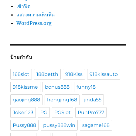
เข้าฟีด
แสดงความเห็นฟีด
WordPress.org
ป้ายกำกับ
168slot
188betth
918Kiss
918kissauto
918kissme
bonus888
funny18
gaojing888
hengjing168
jinda55
Joker123
PG
PGSlot
PunPro777
Pussy888
pussy888win
sagame168