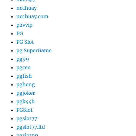
no1huay
no1huay.com
p2vvip
PG
PG Slot
pg SuperGame
pg99
pgceo
pgfish
pgheng
pgjoker
pgk44b
PGSlot
pgslot77
pgslot77.ltd
pgslot99