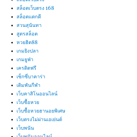
สล็อตเว็บตรง 168
สล็อตแตกดี
สวนสุนันทา
สูตรสล็อต
หวยฮิต88
เกมยิงปลา
เกมยูฟ่า
เครดิตฟรี
เซ็กซี่บาคาร่า
เดิมพันกีฬา
เว็บคาสิโนออนไลน์
เว็บซื้อหวย
เว็บซื้อหวยฮานอยพิเศษ
เว็บตรงไม่ผ่านเอเย่นต์
เว็บพนัน
เว็บพนันออนไลน์