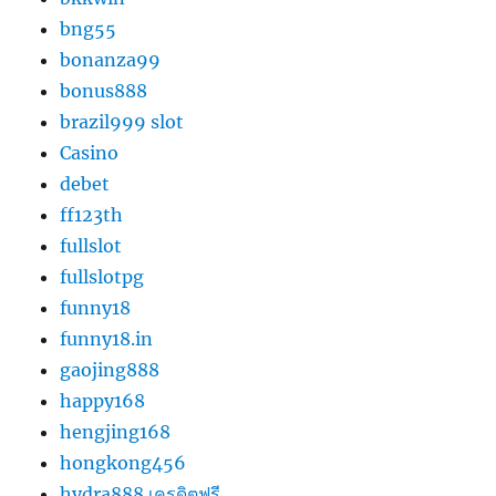
bng55
bonanza99
bonus888
brazil999 slot
Casino
debet
ff123th
fullslot
fullslotpg
funny18
funny18.in
gaojing888
happy168
hengjing168
hongkong456
hydra888 เครดิตฟรี