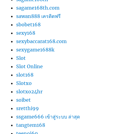
sagame168th.com
sawan888 เครดิตฟรี
sbobet168
sexy168
sexybaccarat168.com
sexygame1688k
Slot
Slot Online
slot168
Slotxo
slotxo24hr
soibet
sretthi99
ssgame666 เข้าสู่ระบบ ล่าสุด
tangtem168
teenoi69