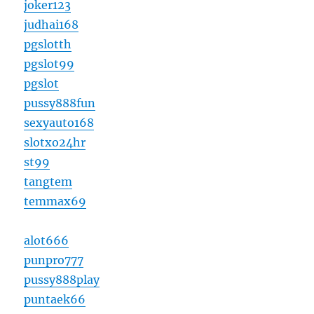
joker123
judhai168
pgslotth
pgslot99
pgslot
pussy888fun
sexyauto168
slotxo24hr
st99
tangtem
temmax69
alot666
punpro777
pussy888play
puntaek66