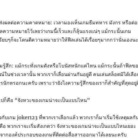
่งผลต่อความคาดหมาย: เวลามองเห็นเกมธีมทหาร มังกร หรือต่อสู
วามหมายไว้เลยว่าเกมนี้เร็วและก็ลุ้นแรงแน่ๆ แม้กระนั้นเกม
ยบๆก็จะโดนตีความหมายว่าให้ฟีลเล่นได้เรื่อยๆมากกว่านั่นเองน
รู้สึก: แม้กระทั่งเกมดังหรือโบนัสหนักแค่ไหน แม้กระนั้นถ้าฟีลข
์ในช่วงเวลานั้น พวกเราก็เลื่อนผ่านกันอยู่ดี คนเล่นสล็อตมิได้เลือ
รนักหรอกนะครับ เพราะว่ายังไงความรู้สึกของเราก็สำคัญที่สุดอยู่ด
ูต่อไปก็คือ “จังหวะของเกมน่าจะเป็นแบบไหน”
กับเกม joker123 ที่พวกเราเลือกแล้ว พวกเราก็มาเริ่มใช้เหตุผลกั
งก็คือ พวกเราจะเริ่มสังเกตว่า จังหวะของเกมน่าจะเป็นแบบไหนเยอะ
ได้จากองค์ประกอบของเกมที่ติดต่อสื่อสารออกมาได้เลยนะครับ