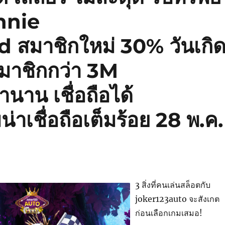
nnie
 สมาชิกใหม่ 30% วันเกิ
สมาชิกกว่า 3M
นาน เชื่อถือได้
าเชื่อถือเต็มร้อย 28 พ.ค.
3 สิ่งที่คนเล่นสล็อตกับ
joker123auto จะสังเกต
ก่อนเลือกเกมเสมอ!