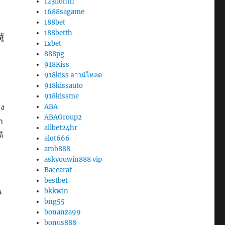
123lionth
1688sagame
188bet
188betth
้
1xbet
888pg
ะ
918Kiss
918kiss ดาวน์โหลด
918kissauto
918kissme
อง
ABA
ABAGroup2
ก
allbet24hr
ี
alot666
amb888
askyouwin888 vip
Baccarat
bestbet
น
bkkwin
bng55
bonanza99
bonus888