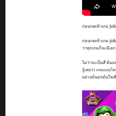
ก่อนกดเข้าเกม jo
ก่อนกดเข้าเกม jok
ว่าทุกเกมก็จะมีเ
ไม่ว่าจะเป็นสี ต้
รู้เลยว่า เกมแบบไ
อย่างมั่นอกมั่นใจเพ