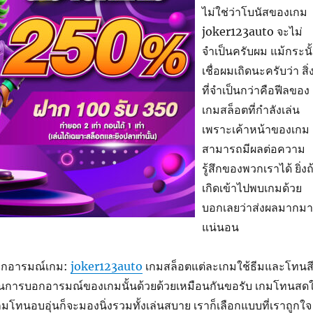
ไม่ใช่ว่าโบนัสของเกม
joker123auto จะไม่
จำเป็นครับผม แม้กระนั
เชื่อผมเถิดนะครับว่า สิ่
ที่จำเป็นกว่าคือฟีลของ
เกมสล็อตที่กำลังเล่น
เพราะเค้าหน้าของเกม
สามารถมีผลต่อความ
รู้สึกของพวกเราได้ ยิ่งถ
เกิดเข้าไปพบเกมด้วย
บอกเลยว่าส่งผลมากม
แน่นอน
บอกอารมณ์เกม:
joker123auto
เกมสล็อตแต่ละเกมใช้ธีมและโทนส
็เป็นการบอกอารมณ์ของเกมนั้นด้วยด้วยเหมือนกันขอรับ เกมโทนสด
กมโทนอบอุ่นก็จะมองนิ่งรวมทั้งเล่นสบาย เราก็เลือกแบบที่เราถูกใจ