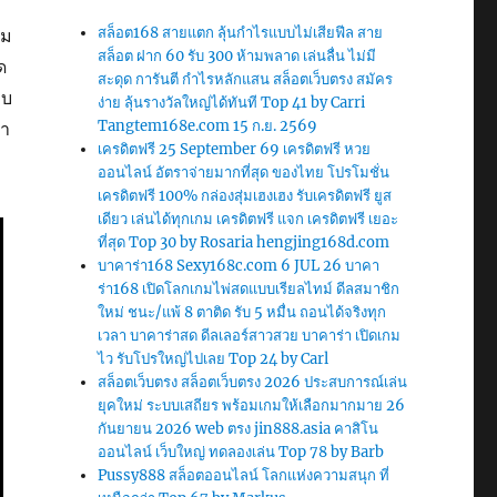
สล็อต168 สายแตก ลุ้นกำไรแบบไม่เสียฟีล สาย
กม
สล็อต ฝาก 60 รับ 300 ห้ามพลาด เล่นลื่น ไม่มี
ด
สะดุด การันตี กำไรหลักแสน สล็อตเว็บตรง สมัคร
ทบ
ง่าย ลุ้นรางวัลใหญ่ได้ทันที Top 41 by Carri
Tangtem168e.com 15 ก.ย. 2569
มา
เครดิตฟรี 25 September 69 เครดิตฟรี หวย
ออนไลน์ อัตราจ่ายมากที่สุด ของไทย โปรโมชั่น
เครดิตฟรี 100% กล่องสุ่มเฮงเฮง รับเครดิตฟรี ยูส
เดียว เล่นได้ทุกเกม เครดิตฟรี แจก เครดิตฟรี เยอะ
ที่สุด Top 30 by Rosaria hengjing168d.com
บาคาร่า168 Sexy168c.com 6 JUL 26 บาคา
ร่า168 เปิดโลกเกมไพ่สดแบบเรียลไทม์ ดีลสมาชิก
ใหม่ ชนะ/แพ้ 8 ตาติด รับ 5 หมื่น ถอนได้จริงทุก
เวลา บาคาร่าสด ดีลเลอร์สาวสวย บาคาร่า เปิดเกม
ไว รับโปรใหญ่ไปเลย Top 24 by Carl
สล็อตเว็บตรง สล็อตเว็บตรง 2026 ประสบการณ์เล่น
ยุคใหม่ ระบบเสถียร พร้อมเกมให้เลือกมากมาย 26
กันยายน 2026 web ตรง jin888.asia คาสิโน
ออนไลน์ เว็บใหญ่ ทดลองเล่น Top 78 by Barb
Pussy888 สล็อตออนไลน์ โลกแห่งความสนุก ที่