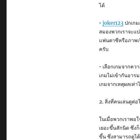
ได้
•
joker123
ปกเกมส
สมองพวกเราจะแปลค
แฟนตาซีหรือภาพเรี
ครับ
• เลือกเกมจากความ
เกมไม่เข้ากันอารมณ
เกมจากเหตุผลเท่าไ
2. สิ่งที่คนเล่นด
ในเมื่อพวกเราพอใจ
เยอะขึ้นสักนิด ซึ่
ขึ้น ซึ่งสามารถดู