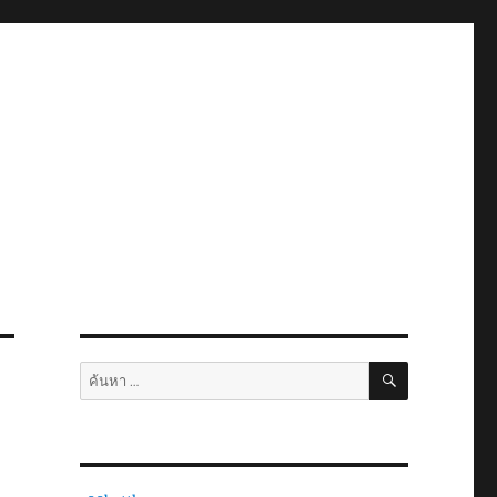
ค้นหา
ค้นหา: