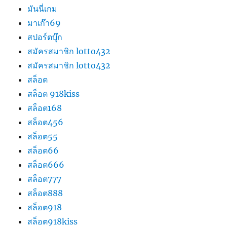
มันนี่เกม
มาเก๊า69
สปอร์ตบุ๊ก
สมัครสมาชิก lotto432
สมัครสมาชิก lotto432
สล็อต
สล็อต 918kiss
สล็อต168
สล็อต456
สล็อต55
สล็อต66
สล็อต666
สล็อต777
สล็อต888
สล็อต918
สล็อต918kiss