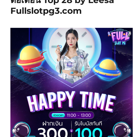
ต่อเดือน Top 28 by Leesa
Fullslotpg3.com