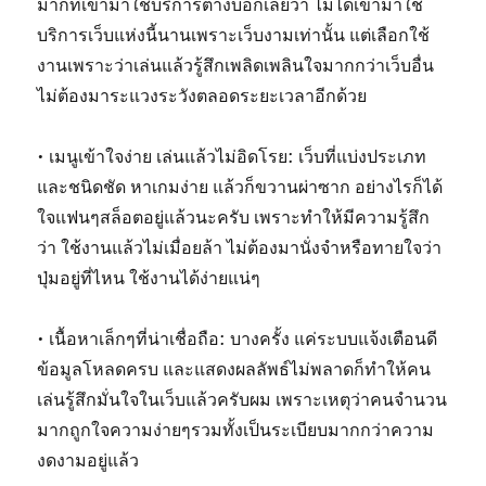
มากที่เข้ามาใช้บริการต่างบอกเลยว่า ไม่ได้เข้ามาใช้
บริการเว็บแห่งนี้นานเพราะเว็บงามเท่านั้น แต่เลือกใช้
งานเพราะว่าเล่นแล้วรู้สึกเพลิดเพลินใจมากกว่าเว็บอื่น
ไม่ต้องมาระแวงระวังตลอดระยะเวลาอีกด้วย
• เมนูเข้าใจง่าย เล่นแล้วไม่อิดโรย: เว็บที่แบ่งประเภท
และชนิดชัด หาเกมง่าย แล้วก็ขวานผ่าซาก อย่างไรก็ได้
ใจแฟนๆสล็อตอยู่แล้วนะครับ เพราะทำให้มีความรู้สึก
ว่า ใช้งานแล้วไม่เมื่อยล้า ไม่ต้องมานั่งจำหรือทายใจว่า
ปุ่มอยู่ที่ไหน ใช้งานได้ง่ายแน่ๆ
• เนื้อหาเล็กๆที่น่าเชื่อถือ: บางครั้ง แค่ระบบแจ้งเตือนดี
ข้อมูลโหลดครบ และแสดงผลลัพธ์ไม่พลาดก็ทำให้คน
เล่นรู้สึกมั่นใจในเว็บแล้วครับผม เพราะเหตุว่าคนจำนวน
มากถูกใจความง่ายๆรวมทั้งเป็นระเบียบมากกว่าความ
งดงามอยู่แล้ว