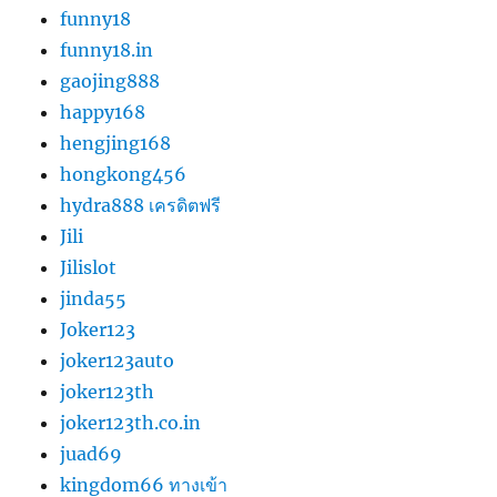
funny18
funny18.in
gaojing888
happy168
hengjing168
hongkong456
hydra888 เครดิตฟรี
Jili
Jilislot
jinda55
Joker123
joker123auto
joker123th
joker123th.co.in
juad69
kingdom66 ทางเข้า