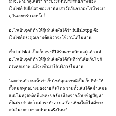
ผมจะพามาดูเลยว่า การประเมินประสิทธิภาพของ
เว็บไซต์ fullslot ของเรานั้น เราวัดกันจากอะไรบ้าง มา
ดูกันเลยครับ เลทโก!
อะไรเป็นจุดที่ทำให้ผู้เล่นสัมผัสได้ว่า fullslotpg คือ
เว็บไซต์ตรงคุณภาพดีแม้ว่าจะใช้งานได้ไม่นาน
เว็บ fullslot เป็นเว็บตรงที่ได้รับความนิยมอยู่แล้ว แต่
อะไรเป็นจุดที่ทำให้ผู้เล่นสัมผัสได้ทันทีว่านี่คือเว็บไซต์
ตรงคุณภาพ แม้จะเข้ามาใช้บริการไม่นาน
โดยส่วนตัว ผมเห็นว่าเว็บไซต์คุณภาพดีเป็นเว็บที่ทำให้
ทั้งหมดทุกอย่างมองง่าย ลื่นไหล รวมทั้งเล่นได้สม่ำเสมอ
แบบไม่หงุดหงิดนี่แหละขอรับ เนื่องจากถ้าเผชิญปัญหา
เป็นประจำล่ะก็ แม้กระทั่งครบเครื่องเพียงใดก็ไม่มีทาง
เล่นในระยะยาวแน่นอนจริงไหม?