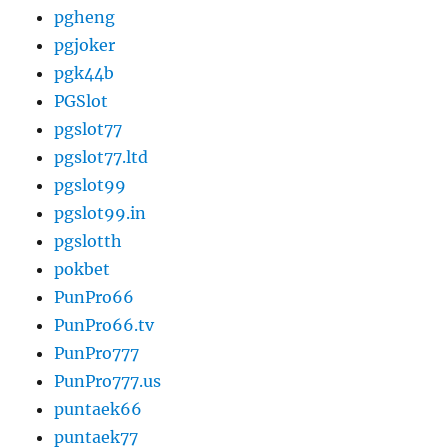
pgheng
pgjoker
pgk44b
PGSlot
pgslot77
pgslot77.ltd
pgslot99
pgslot99.in
pgslotth
pokbet
PunPro66
PunPro66.tv
PunPro777
PunPro777.us
puntaek66
puntaek77