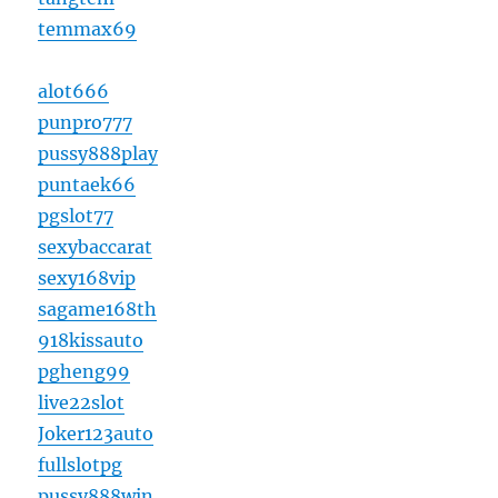
temmax69
alot666
punpro777
pussy888play
puntaek66
pgslot77
sexybaccarat
sexy168vip
sagame168th
918kissauto
pgheng99
live22slot
Joker123auto
fullslotpg
pussy888win