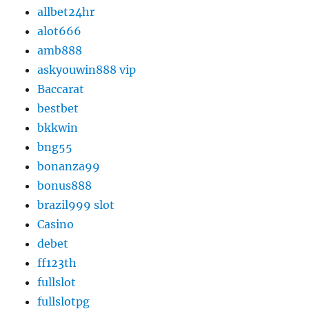
allbet24hr
alot666
amb888
askyouwin888 vip
Baccarat
bestbet
bkkwin
bng55
bonanza99
bonus888
brazil999 slot
Casino
debet
ff123th
fullslot
fullslotpg