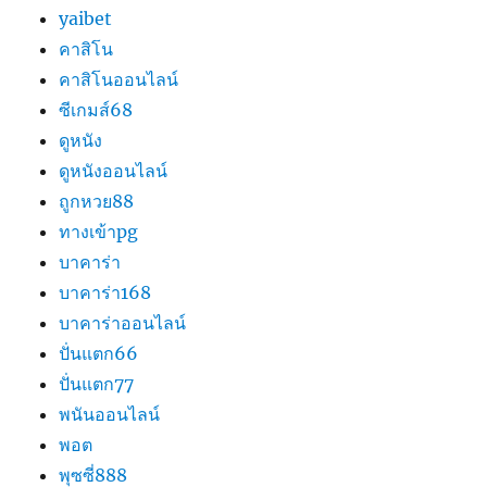
yaibet
คาสิโน
คาสิโนออนไลน์
ซีเกมส์68
ดูหนัง
ดูหนังออนไลน์
ถูกหวย88
ทางเข้าpg
บาคาร่า
บาคาร่า168
บาคาร่าออนไลน์
ปั่นแตก66
ปั่นแตก77
พนันออนไลน์
พอต
พุซซี่888