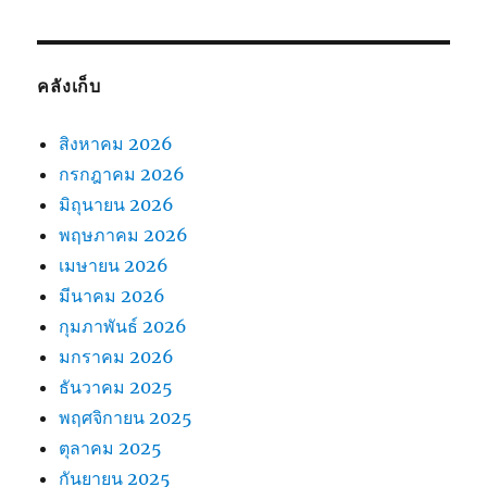
คลังเก็บ
สิงหาคม 2026
กรกฎาคม 2026
มิถุนายน 2026
พฤษภาคม 2026
เมษายน 2026
มีนาคม 2026
กุมภาพันธ์ 2026
มกราคม 2026
ธันวาคม 2025
พฤศจิกายน 2025
ตุลาคม 2025
กันยายน 2025