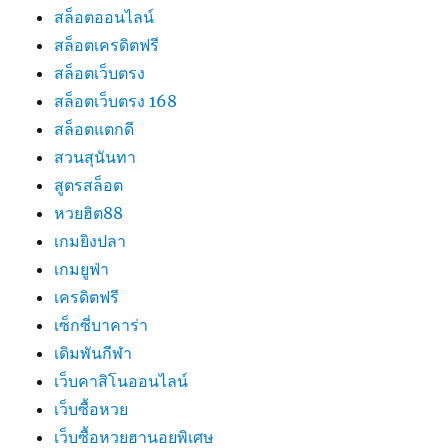
สล็อตออนไลน์
สล็อตเครดิตฟรี
สล็อตเว็บตรง
สล็อตเว็บตรง 168
สล็อตแตกดี
สวนสุนันทา
สูตรสล็อต
หวยฮิต88
เกมยิงปลา
เกมยูฟ่า
เครดิตฟรี
เซ็กซี่บาคาร่า
เดิมพันกีฬา
เว็บคาสิโนออนไลน์
เว็บซื้อหวย
เว็บซื้อหวยฮานอยพิเศษ