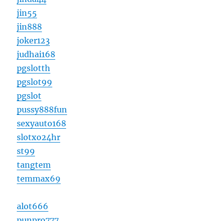
jin55
jin888
joker123
judhai168
pgslotth
pgslot99
pgslot
pussy888fun
sexyauto168
slotxo24hr
st99
tangtem
temmax69
alot666
punpro777