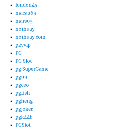
london45
macau69
mars95
no1huay
no1huay.com
p2vvip
PG
PG Slot
pg SuperGame
pg99
pgceo
pgfish
pgheng
pgjoker
pgk44b
PGSlot