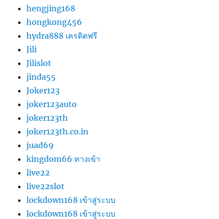
hengjing168
hongkong456
hydra888 เครดิตฟรี
Jili
Jilislot
jinda55
Joker123
joker123auto
joker123th
joker123th.co.in
juad69
kingdom66 ทางเข้า
live22
live22slot
lockdown168 เข้าสู่ระบบ
lockdown168 เข้าสู่ระบบ