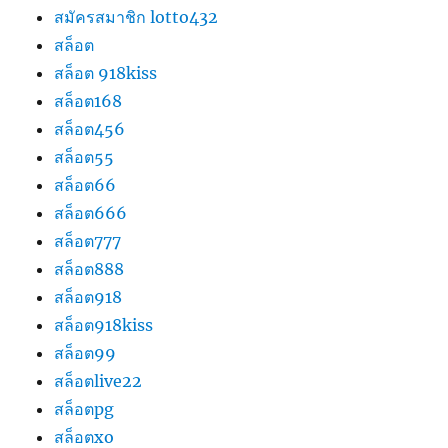
สมัครสมาชิก lotto432
สล็อต
สล็อต 918kiss
สล็อต168
สล็อต456
สล็อต55
สล็อต66
สล็อต666
สล็อต777
สล็อต888
สล็อต918
สล็อต918kiss
สล็อต99
สล็อตlive22
สล็อตpg
สล็อตxo