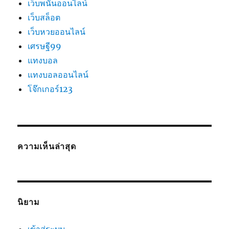
เว็บพนันออนไลน์
เว็บสล็อต
เว็บหวยออนไลน์
เศรษฐี99
แทงบอล
แทงบอลออนไลน์
โจ๊กเกอร์123
ความเห็นล่าสุด
นิยาม