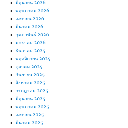
มิถุนายน 2026
พฤษภาคม 2026
เมษายน 2026
มีนาคม 2026
กุมภาพันธ์ 2026
มกราคม 2026
ธันวาคม 2025
พฤศจิกายน 2025
ตุลาคม 2025
กันยายน 2025
สิงหาคม 2025
กรกฎาคม 2025
มิถุนายน 2025
พฤษภาคม 2025
เมษายน 2025
มีนาคม 2025