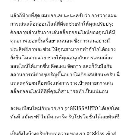
แล้วก็ท้ายที่สุด ผมบอกเลยนะนะครับว่า การวางแผน
การเล่นสล็อตออนไลน์ที่ดีจะช่วยทำให้คุณปรับปรุง
ศักยภาพสำหรับการเล่นสล็อตออนไลน์ของคุณให้มี
คุณภาพเยอะขึ้นเรื่อยๆแน่นอน ซึ่งการเล่นอย่างมี
ประสิทธิภาพจะช่วยให้คุณสามารถทำกำไรได้อย่าง
ยั่งยืน ไม่ฉาบฉวย ช่วยให้คุณสนุกกับการเล่นสล็อต
ออนไลน์ได้มากขึ้น คิดแผน จัดการ และก็รับมือกับ
สถานการณ์ต่างๆเจริญขึ้นอย่างไม่ต้องสงสัยนะครับ นี่
แหละครับผมคือพลังแห่งการวางเป้าหมายการเล่น
สล็อตออนไลน์ที่ดีที่คุณก็สามารถทำเป็นแน่นอน
ลงทะเบียนใหม่กับพวกเรา 918KISSAUTO ได้เลยโดย
ทันที สมัครฟรี ไม่มีค่าจารีต รับโปรโมชั่นได้เลยทันที!
เป็นยังไงบ้างครับกับบทความของเรา 918kiss เข้าสู่