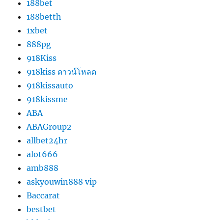
188bet
188betth
1xbet
888pg
918Kiss
918kiss ดาวน์โหลด
918kissauto
918kissme
ABA
ABAGroup2
allbet24hr
alot666
amb888
askyouwin888 vip
Baccarat
bestbet