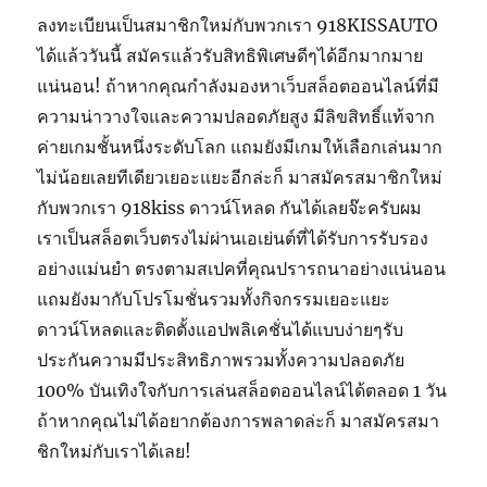
ลงทะเบียนเป็นสมาชิกใหม่กับพวกเรา 918KISSAUTO
ได้แล้ววันนี้ สมัครแล้วรับสิทธิพิเศษดีๆได้อีกมากมาย
แน่นอน! ถ้าหากคุณกำลังมองหาเว็บสล็อตออนไลน์ที่มี
ความน่าวางใจและความปลอดภัยสูง มีลิขสิทธิ์แท้จาก
ค่ายเกมชั้นหนึ่งระดับโลก แถมยังมีเกมให้เลือกเล่นมาก
ไม่น้อยเลยทีเดียวเยอะแยะอีกล่ะก็ มาสมัครสมาชิกใหม่
กับพวกเรา 918kiss ดาวน์โหลด กันได้เลยจ๊ะครับผม
เราเป็นสล็อตเว็บตรงไม่ผ่านเอเย่นต์ที่ได้รับการรับรอง
อย่างแม่นยำ ตรงตามสเปคที่คุณปรารถนาอย่างแน่นอน
แถมยังมากับโปรโมชั่นรวมทั้งกิจกรรมเยอะแยะ
ดาวน์โหลดและติดตั้งแอปพลิเคชั่นได้แบบง่ายๆรับ
ประกันความมีประสิทธิภาพรวมทั้งความปลอดภัย
100% บันเทิงใจกับการเล่นสล็อตออนไลน์ได้ตลอด 1 วัน
ถ้าหากคุณไม่ได้อยากต้องการพลาดล่ะก็ มาสมัครสมา
ชิกใหม่กับเราได้เลย!