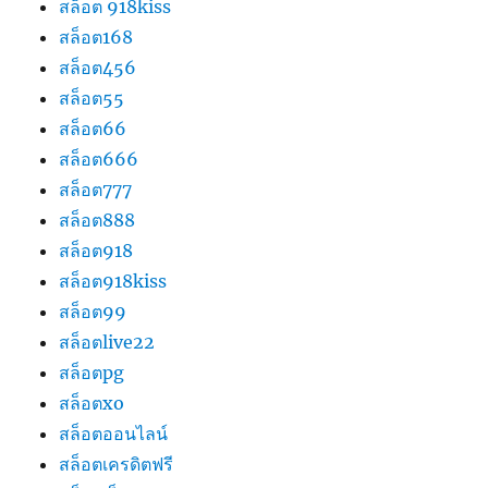
สล็อต 918kiss
สล็อต168
สล็อต456
สล็อต55
สล็อต66
สล็อต666
สล็อต777
สล็อต888
สล็อต918
สล็อต918kiss
สล็อต99
สล็อตlive22
สล็อตpg
สล็อตxo
สล็อตออนไลน์
สล็อตเครดิตฟรี