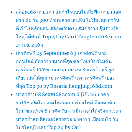
สล็อต168 สายแตก ลุ้นกำไรแบบไม่เสียฟีล สายสล็อต
ฝาก 60 รับ 300 ห้ามพลาด เล่นลื่น ไม่มีสะดุด การัน
ตี กำไรหลักแสน สล็อตเว็บตรง สมัครง่าย ลุ้นรางวัล
ใหญ่ได้ทันที Top 41 by Carri Tangtem168e.com
15 ก.ย. 2569
เครดิตฟรี 25 September 69 เครดิตฟรี หวย
ออนไลน์ อัตราจ่ายมากที่สุด ของไทย โปรโมชั่น
เครดิตฟรี 100% กล่องสุ่มเฮงเฮง รับเครดิตฟรี ยูส
เดียว เล่นได้ทุกเกม เครดิตฟรี แจก เครดิตฟรี เยอะ
ที่สุด Top 30 by Rosaria hengjing168d.com
บาคาร่า168 Sexy168c.com 6 JUL 26 บาคา
ร่า168 เปิดโลกเกมไพ่สดแบบเรียลไทม์ ดีลสมาชิก
ใหม่ ชนะ/แพ้ 8 ตาติด รับ 5 หมื่น ถอนได้จริงทุกเวลา
บาคาร่าสด ดีลเลอร์สาวสวย บาคาร่า เปิดเกมไว รับ
โปรใหญ่ไปเลย Top 24 by Carl