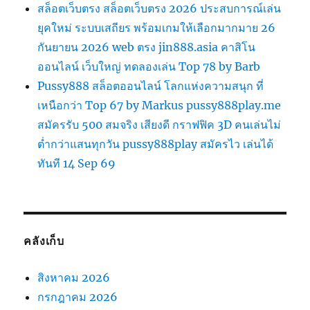
สล็อตเว็บตรง สล็อตเว็บตรง 2026 ประสบการณ์เล่น
ยุคใหม่ ระบบเสถียร พร้อมเกมให้เลือกมากมาย 26
กันยายน 2026 web ตรง jin888.asia คาสิโน
ออนไลน์ เว็บใหญ่ ทดลองเล่น Top 78 by Barb
Pussy888 สล็อตออนไลน์ โลกแห่งความสนุก ที่
เหนือกว่า Top 67 by Markus pussy888play.me
สมัครรับ 500 สมจริง เสียงดี กราฟฟิค 3D คนเล่นไม่
ต่ำกว่าแสนทุกวัน pussy888play สมัครไว เล่นได้
ทันที 14 Sep 69
คลังเก็บ
สิงหาคม 2026
กรกฎาคม 2026