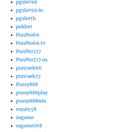
pgslot99
pgslot99.in
pgslotth
pokbet
PunPro66
PunPro66.tv
PunPro777
PunPro777.us
puntaek66
puntaek77
Pussy888
pussy888play
pussy888win
royal558
sagame
sagame168