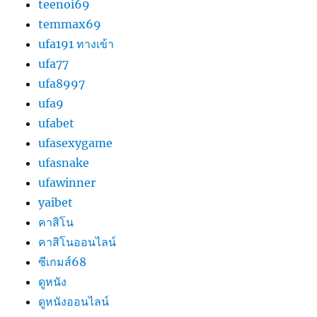
teenoi69
temmax69
ufa191 ทางเข้า
ufa77
ufa8997
ufa9
ufabet
ufasexygame
ufasnake
ufawinner
yaibet
คาสิโน
คาสิโนออนไลน์
ซีเกมส์68
ดูหนัง
ดูหนังออนไลน์