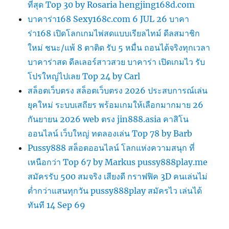
ที่สุด Top 30 by Rosaria hengjing168d.com
บาคาร่า168 Sexy168c.com 6 JUL 26 บาคา
ร่า168 เปิดโลกเกมไพ่สดแบบเรียลไทม์ ดีลสมาชิก
ใหม่ ชนะ/แพ้ 8 ตาติด รับ 5 หมื่น ถอนได้จริงทุกเวลา
บาคาร่าสด ดีลเลอร์สาวสวย บาคาร่า เปิดเกมไว รับ
โปรใหญ่ไปเลย Top 24 by Carl
สล็อตเว็บตรง สล็อตเว็บตรง 2026 ประสบการณ์เล่น
ยุคใหม่ ระบบเสถียร พร้อมเกมให้เลือกมากมาย 26
กันยายน 2026 web ตรง jin888.asia คาสิโน
ออนไลน์ เว็บใหญ่ ทดลองเล่น Top 78 by Barb
Pussy888 สล็อตออนไลน์ โลกแห่งความสนุก ที่
เหนือกว่า Top 67 by Markus pussy888play.me
สมัครรับ 500 สมจริง เสียงดี กราฟฟิค 3D คนเล่นไม่
ต่ำกว่าแสนทุกวัน pussy888play สมัครไว เล่นได้
ทันที 14 Sep 69