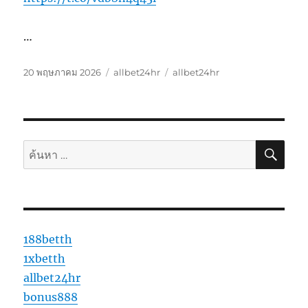
…
เขียน
หมวด
ป้าย
20 พฤษภาคม 2026
allbet24hr
allbet24hr
เมื่อ
หมู่
กำกับ
ค้นห
ค้นหา:
188betth
1xbetth
allbet24hr
bonus888