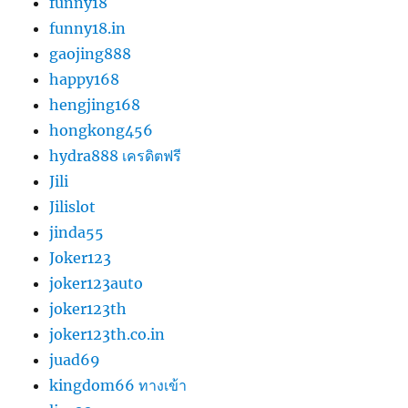
funny18
funny18.in
gaojing888
happy168
hengjing168
hongkong456
hydra888 เครดิตฟรี
Jili
Jilislot
jinda55
Joker123
joker123auto
joker123th
joker123th.co.in
juad69
kingdom66 ทางเข้า