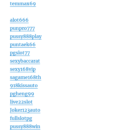
temmax69
alot666
punpro777
pussy888play
puntaek66
pgslot77
sexybaccarat
sexy168vip
sagame168th
918kissauto
pgheng99
live22slot
Joker123auto
fullslotpg
pussy888win