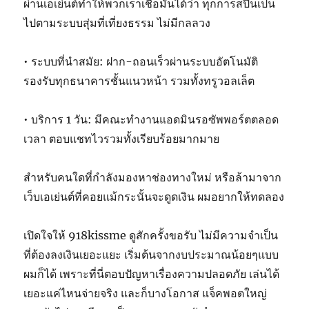
ผ่านเอเย่นต์ทำให้พวกเราเชื่อมั่นได้ว่า ทุกการสปินเป็น
ไปตามระบบสุ่มที่เที่ยงธรรม ไม่มีกลลวง
• ระบบที่นำสมัย: ฝาก-ถอนเร็วผ่านระบบอัตโนมัติ
รองรับทุกธนาคารชั้นแนวหน้า รวมทั้งทรูวอลเล็ต
• บริการ 1 วัน: มีคณะทำงานแอดมินรอซัพพอร์ตตลอด
เวลา ตอบแชทไวรวมทั้งเรียบร้อยมากมาย
สำหรับคนใดที่กำลังมองหาช่องทางใหม่ หรือล้ามาจาก
เว็บเอเย่นต์ที่คอยแม้กระนั้นจะดูดเงิน ผมอยากให้ทดลอง
เปิดใจให้ 918kissme ดูสักครั้งขอรับ ไม่มีความจำเป็น
ที่ต้องลงเงินเยอะแยะ เริ่มต้นจากงบประมาณน้อยๆแบบ
ผมก็ได้ เพราะที่นี่ตอบปัญหาเรื่องความปลอดภัย เล่นได้
เยอะแค่ไหนจ่ายจริง และก็บางโอกาส แจ็คพอตใหญ่