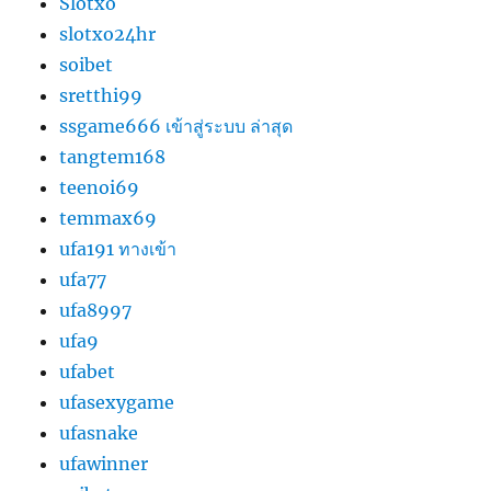
Slotxo
slotxo24hr
soibet
sretthi99
ssgame666 เข้าสู่ระบบ ล่าสุด
tangtem168
teenoi69
temmax69
ufa191 ทางเข้า
ufa77
ufa8997
ufa9
ufabet
ufasexygame
ufasnake
ufawinner