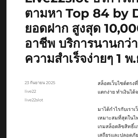
ตามหา Top 84 by Da
ยอดฝาก สูงสุด 10,000 
อาชีพ บริการนานกว่า 1
ความสำเร็จง่ายๆ 1 พ.
เขียน
23 กันยายน 2025
สล็อตเว็บไซต์ตรงท
เมื่อ
หมวด
live22
แตกง่าย ทำเงินได้จ
หมู่
ป้าย
live22slot
กำกับ
มาได้กำไรกับเราเว็
เหมาะสมที่สุดในไ
เกมสล็อตลิขสิทธิ์
เสถียรและปลอดภั