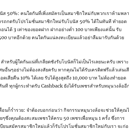
นัส 50%: คนใดกันที่เพิ่งสมัครเป็นสมาชิกใหม่กับพวกเราห้ามพล
ารถกดรับโปรโมชั่นสมาชิกใหม่รับโบนัส 50% ได้ในทันที ทำยอด
ถอนได้ 3 เท่าของยอดฝาก ฝากอย่างต่ำ 100 บาทเพียงแค่นั้น รับ
ด 500 บาทอีกด้วย คนใดกันแน่ลงทะเบียนแล้วอย่าลืมมารับกันด้วย
ำหรับผู้ใดกันแน่ที่เกลียดชังรับโบนัสก็ไม่เป็นไรเลยนะครับ เพราะ
เศษอื่นๆอย่างไม่ต้องสงสัยครับ หากคุณไม่ได้รับเครดิตฟรีแล้วเล่นเส
เสียคืน 10% ได้เลย รับได้สูงสุดถึง 10,000 บาท ไม่ต้องทำยอด
ที ทุกผู้กระทำดรับ Cashback ยังได้รับเพชรสำหรับหมุนวงล้ออี
ญเพื่อนก็ร่ำรวย: จำต้องบอกก่อนว่า กิจกรรมหมุนวงล้อจะช่วยให้คุณไ
ยๆซึ่งคุณต้องสะสมเพชรให้ครบ 50 เพชรเพื่อหมุน 1 ครั้ง ซึ่งการ
ียนสมัครสมาชิกใหม่แล้วก็รับโปรโมชั่นสมาชิกใหม่กับเรา จะก่อ