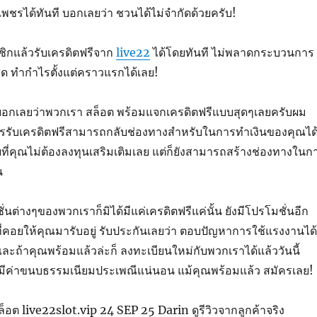
เพชรได้ทันที บอกเลยว่า ชวนได้ไม่จำกัดด้วยครับ!
ชิกแล้วรับเครดิตฟรีจาก
live22
ได้โดยทันที ไม่พลาดกระบวนการ
ี่สุด ทำกำไรตั้งแต่คราวแรกได้เลย!
อกเลยว่าพวกเรา สล็อต พร้อมแจกเครดิตฟรีแบบสุดๆเลยครับผม
การรับเครดิตฟรีสามารถกลับช่องทางสำหรับในการทำเงินของคุณได
่คุณไม่ต้องลงทุนเสริมเติมเลย แต่ก็ยังสามารถสร้างช่องทางในก
น
ชั่นต่างๆของพวกเราก็มิได้มีแค่เครดิตฟรีแค่นั้น ยังมีโปรโมชั่นอีก
่คอยให้คุณมารับอยู่ รับประกันเลยว่า ตอบปัญหาการใช้แรงงานได้
และถ้าคุณพร้อมแล้วล่ะก็ ลงทะเบียนใหม่กับพวกเราได้แล้ววันนี้
ม่มีค่าขนบธรรมเนียมประเพณีแน่นอน แม้คุณพร้อมแล้ว สมัครเลย!
็อต live22slot.vip 24 SEP 25 Darin ดูรีวิวจากลูกค้าจริง