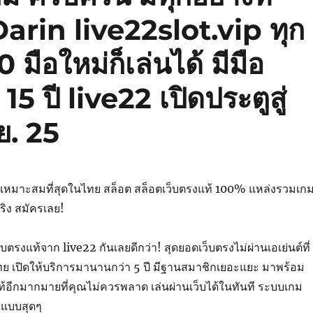
rin live22slot.vip ทุก
มือใหม่ก็เล่นได้ มีมือ
5 ปี live22 เปิดประตูสู่
ย. 25
ี่เหมาะสมที่สุดในไทย สล็อต สล็อตเว็บตรงแท้ 100% แหล่งรวมเก
ริง สมัครเลย!
บตรงแท้จาก live22 กันเลยดีกว่า! สุดยอดเว็บตรงไม่ผ่านเอเย่นต์ที่
ทย เปิดให้บริการมานานกว่า 5 ปี มีฐานสมาชิกเยอะแยะ มาพร้อม
แท้อีกมากมายที่คุณไม่ควรพลาด เล่นผ่านเว็บได้ในทันที ระบบเกม
ยแบบสุดๆ