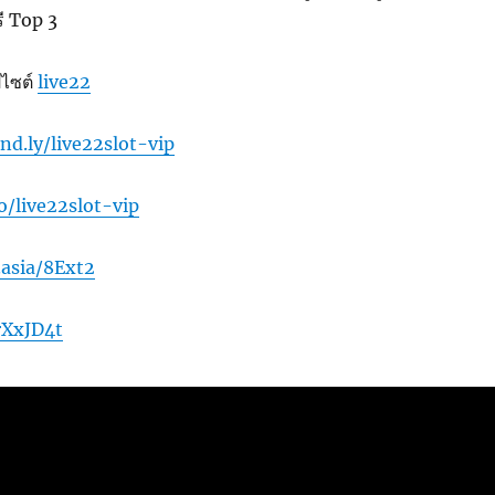
ี Top 3
ไซต์
live22
nd.ly/live22slot-vip
fo/live22slot-vip
.asia/8Ext2
irXxJD4t