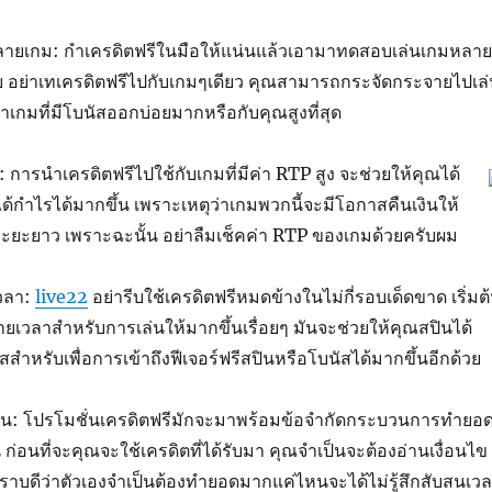
ลายเกม: กำเครดิตฟรีในมือให้แน่นแล้วเอามาทดสอบเล่นเกมหลา
บ อย่าเทเครดิตฟรีไปกับเกมๆเดียว คุณสามารถกระจัดกระจายไปเล
เกมที่มีโบนัสออกบ่อยมากหรือกับคุณสูงที่สุด
: การนำเครดิตฟรีไปใช้กับเกมที่มีค่า RTP สูง จะช่วยให้คุณได้
กำไรได้มากขึ้น เพราะเหตุว่าเกมพวกนี้จะมีโอกาสคืนเงินให้
ะยะยาว เพราะฉะนั้น อย่าลืมเช็คค่า RTP ของเกมด้วยครับผม
เวลา:
live22
อย่ารีบใช้เครดิตฟรีหมดข้างในไม่กี่รอบเด็ดขาด เริ่มต
ยายเวลาสำหรับการเล่นให้มากขึ้นเรื่อยๆ มันจะช่วยให้คุณสปินได้
สำหรับเพื่อการเข้าถึงฟีเจอร์ฟรีสปินหรือโบนัสได้มากขึ้นอีกด้วย
อน: โปรโมชั่นเครดิตฟรีมักจะมาพร้อมข้อจำกัดกระบวนการทำยอ
น ก่อนที่จะคุณจะใช้เครดิตที่ได้รับมา คุณจำเป็นจะต้องอ่านเงื่อนไข
อน ทราบดีว่าตัวเองจำเป็นต้องทำยอดมากแค่ไหนจะได้ไม่รู้สึกสับสนเว