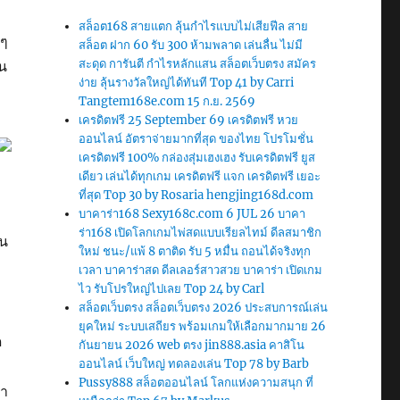
สล็อต168 สายแตก ลุ้นกำไรแบบไม่เสียฟีล สาย
ยๆ
สล็อต ฝาก 60 รับ 300 ห้ามพลาด เล่นลื่น ไม่มี
สะดุด การันตี กำไรหลักแสน สล็อตเว็บตรง สมัคร
่น
ง่าย ลุ้นรางวัลใหญ่ได้ทันที Top 41 by Carri
Tangtem168e.com 15 ก.ย. 2569
เครดิตฟรี 25 September 69 เครดิตฟรี หวย
ออนไลน์ อัตราจ่ายมากที่สุด ของไทย โปรโมชั่น
เครดิตฟรี 100% กล่องสุ่มเฮงเฮง รับเครดิตฟรี ยูส
เดียว เล่นได้ทุกเกม เครดิตฟรี แจก เครดิตฟรี เยอะ
ที่สุด Top 30 by Rosaria hengjing168d.com
บาคาร่า168 Sexy168c.com 6 JUL 26 บาคา
ร่า168 เปิดโลกเกมไพ่สดแบบเรียลไทม์ ดีลสมาชิก
้น
ใหม่ ชนะ/แพ้ 8 ตาติด รับ 5 หมื่น ถอนได้จริงทุก
เวลา บาคาร่าสด ดีลเลอร์สาวสวย บาคาร่า เปิดเกม
ไว รับโปรใหญ่ไปเลย Top 24 by Carl
สล็อตเว็บตรง สล็อตเว็บตรง 2026 ประสบการณ์เล่น
ยุคใหม่ ระบบเสถียร พร้อมเกมให้เลือกมากมาย 26
ด
กันยายน 2026 web ตรง jin888.asia คาสิโน
ออนไลน์ เว็บใหญ่ ทดลองเล่น Top 78 by Barb
Pussy888 สล็อตออนไลน์ โลกแห่งความสนุก ที่
ลา