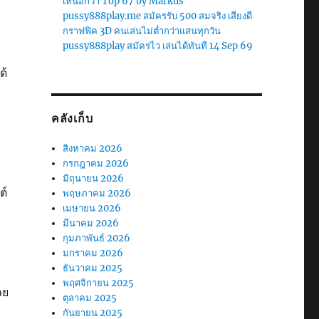
เหนือกว่า Top 67 by Markus
pussy888play.me สมัครรับ 500 สมจริง เสียงดี
กราฟฟิค 3D คนเล่นไม่ต่ำกว่าแสนทุกวัน
pussy888play สมัครไว เล่นได้ทันที 14 Sep 69
ด้
คลังเก็บ
สิงหาคม 2026
กรกฎาคม 2026
มิถุนายน 2026
ต์
พฤษภาคม 2026
เมษายน 2026
มีนาคม 2026
กุมภาพันธ์ 2026
มกราคม 2026
ธันวาคม 2025
พฤศจิกายน 2025
ลย
ตุลาคม 2025
กันยายน 2025