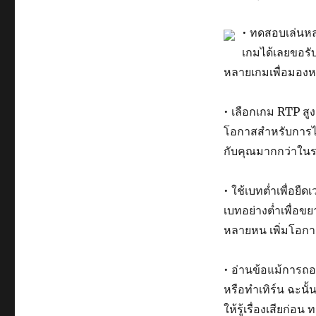
• ทดสอบเล่นห
เกมได้เลยขอรั
หลายเกมเพื่อมองหา
• เลือกเกม RTP สูง
โอกาสสำหรับการได้
กับคุณมากกว่าในร
• ใช้เบทต่ำเพื่อยืด
เบทอย่างต่ำเพื่อข
หลายหน เพิ่มโอกาส
• อ่านข้อแม้การถ
หรือทำเทิร์น ฉะนั้
ให้รู้เรื่องเสียก่