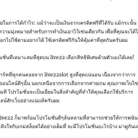
ในการได้กำไร: แม้ว่าจะเป็นเงินจากเครดิตฟรีที่ได้รับ แม้กระนั้น
งความมุ่งหมายสำหรับการทำเงินเอาไว้เช่นเดียวกัน เพื่อที่คุณจะได้ไ
อกไปใช้ตามอยากได้ ใช้เครดิตฟรีกันให้คุ้มค่าที่สุดกันครับผม
่นที่เหมาะสมที่สุดบน live22 เลือกสิทธิพิเศษด้วยตัวเองได้เลย!
นพาร์ทที่ทุกคนคอยจาก live22slot สูงที่สุดแน่นอน เนื่องจากว่าการ
ตออนไลน์ดีๆนั้น นอกเหนือจากการเลือกจากค่ายเกม คุณภาพเว็บไซ
ที โปรโมชั่นจะเป็นเยี่ยมในสิ่งสำคัญที่ทำให้คุณเลือกใช้บริการ
ลน์สักเว็บอย่างแน่แท้ครับผม
 live22 ก็มาพร้อมโปรโมชั่นดีๆล้นหลามที่สามารถช่วยให้การพนัน
เทิงใจกับเกมสล็อตได้อย่างเต็มที่ จะมีโปรโมชั่นอะไรบ้าง มาดูกันเ