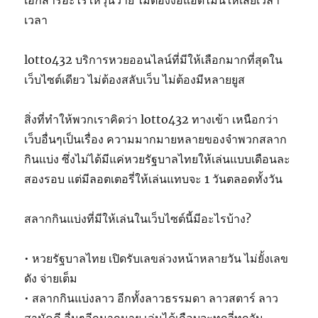
เอกสารอะไรให้วุ่นวาย ไม่ต้องง้อแอดไม่นให้เสียเวล่ำ
เวลา
lotto432 บริการหวยออนไลน์ที่มีให้เลือกมากที่สุดใน
เว็บไซต์เดียว ไม่ต้องสลับเว็บ ไม่ต้องมีหลายยูส
สิ่งที่ทำให้พวกเราคิดว่า lotto432 ทางเข้า เหนือกว่า
เว็บอื่นๆเป็นเรื่อง ความมากมายหลายของจำพวกสลาก
กินแบ่ง ซึ่งไม่ได้มีแค่หวยรัฐบาลไทยให้เล่นแบบเดือนละ
สองรอบ แต่มีลอตเตอรี่ให้เล่นแทบจะ 1 วันตลอดทั้งวัน
สลากกินแบ่งที่มีให้เล่นในเว็บไซต์นี้มีอะไรบ้าง?
• หวยรัฐบาลไทย เปิดรับเลขล่วงหน้าหลายวัน ไม่ยั้งเลข
ดัง จ่ายเต็ม
• สลากกินแบ่งลาว อีกทั้งลาวธรรมดา ลาวสตาร์ ลาว