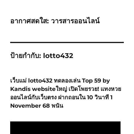
อากาศสดใส: วารสารออนไลน์
ป้ายกำกับ:
lotto432
เว็บแม่ lotto432 ทดลองเล่น Top 59 by
Kandis websiteใหญ่ เปิดโพยรวย! แทงหวย
ออนไลน์กับเว็บตรง ฝากถอนใน 10 วินาที 1
November 68 พนัน