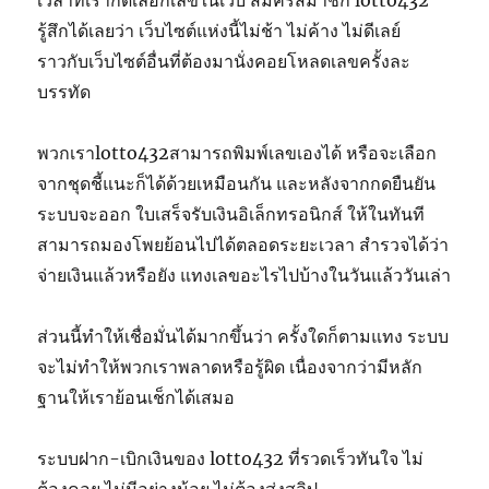
เวลาที่เรากดเลือกเลขในเว็บ สมัครสมาชิก lotto432
รู้สึกได้เลยว่า เว็บไซต์แห่งนี้ไม่ช้า ไม่ค้าง ไม่ดีเลย์
ราวกับเว็บไซต์อื่นที่ต้องมานั่งคอยโหลดเลขครั้งละ
บรรทัด
พวกเราlotto432สามารถพิมพ์เลขเองได้ หรือจะเลือก
จากชุดชี้แนะก็ได้ด้วยเหมือนกัน และหลังจากกดยืนยัน
ระบบจะออก ใบเสร็จรับเงินอิเล็กทรอนิกส์ ให้ในทันที
สามารถมองโพยย้อนไปได้ตลอดระยะเวลา สำรวจได้ว่า
จ่ายเงินแล้วหรือยัง แทงเลขอะไรไปบ้างในวันแล้ววันเล่า
ส่วนนี้ทำให้เชื่อมั่นได้มากขึ้นว่า ครั้งใดก็ตามแทง ระบบ
จะไม่ทำให้พวกเราพลาดหรือรู้ผิด เนื่องจากว่ามีหลัก
ฐานให้เราย้อนเช็กได้เสมอ
ระบบฝาก-เบิกเงินของ lotto432 ที่รวดเร็วทันใจ ไม่