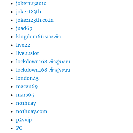
joker123auto
joker123th
joker123th.co.in
juad69
kingdom66 ทางเข้า
live22
live22slot
lockdown168 เข้าสู่ระบบ
lockdown168 เข้าสู่ระบบ
london45
macau69
mars95
no1huay
no1huay.com
p2vvip
PG