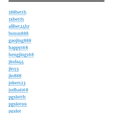
188betth
1xbetth
allbet24hr
bonus888
gaojing888
happy168
hengjing168
jinda44
jin55
jin888
joker123
judhai168
pgslotth
pgslot99
pgslot