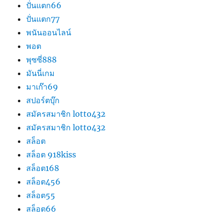
ปั่นแตก66
ปั่นแตก77
พนันออนไลน์
พอต
พุซซี่888
มันนี่เกม
มาเก๊า69
สปอร์ตบุ๊ก
สมัครสมาชิก lotto432
สมัครสมาชิก lotto432
สล็อต
สล็อต 918kiss
สล็อต168
สล็อต456
สล็อต55
สล็อต66