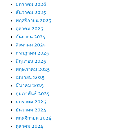
มกราคม 2026
ธันวาคม 2025
พฤศจิกายน 2025
ตุลาคม 2025
กันยายน 2025
สิงหาคม 2025
กรกฎาคม 2025
มิถุนายน 2025
พฤษภาคม 2025
เมษายน 2025
มีนาคม 2025
กุมภาพันธ์ 2025
มกราคม 2025
ธันวาคม 2024
พฤศจิกายน 2024
ตุลาคม 2024