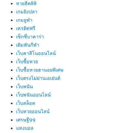
หวยฮิต88
เกมยิงปลา
เกมยูฟ่า
เครดิตฟรี
เซ็กซี่บาคาร่า
เดิมพันกีฬา
เว็บคาสิโนออนไลน์
เว็บซื้อหวย
เว็บซื้อหวยฮานอยพิเศษ
เว็บตรงไม่ผ่านเอเย่นต์
เว็บพนัน
เว็บพนันออนไลน์
เว็บสล็อต
เว็บหวยออนไลน์
เศรษฐี99
แทงบอล