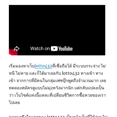
เริ่มมองหาเว็บ
lotto432
ที่เชื่อถือได้ มีระบบกระจ่าง ไม่
หนี ไม่หาย และก็ได้มาเจอกับ lotto432 ทางเข้า ทาง
เข้า จากการที่มีคนในกลุ่มเฟซบุ๊กพูดถึงจำนวนมาก เลย
ทดลองสมัครดูแบบไม่มุ่งหวังมากนัก แต่กลับแปลงเป็น
ว่า เว็บไซต์แห่งนี้แหละที่เปลี่ยนชีวิตการซื้อหวยของเรา
ไปเลย