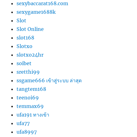
sexybaccarat168.com
sexygame1688k
Slot
Slot Online
slot168
Slotxo
slotxo24hr
soibet
sretthi99
ssgame666 เข้าสู่ระบบ ล่าสุด
tangtem168
teenoi69
temmax69
ufa191 ทางเข้า
ufa77
ufa8997