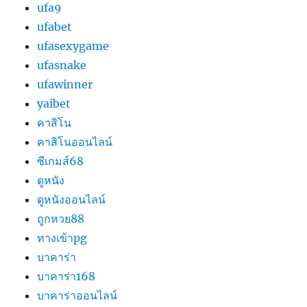
ufa9
ufabet
ufasexygame
ufasnake
ufawinner
yaibet
คาสิโน
คาสิโนออนไลน์
ซีเกมส์68
ดูหนัง
ดูหนังออนไลน์
ถูกหวย88
ทางเข้าpg
บาคาร่า
บาคาร่า168
บาคาร่าออนไลน์