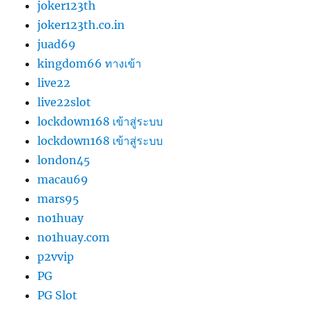
joker123th
joker123th.co.in
juad69
kingdom66 ทางเข้า
live22
live22slot
lockdown168 เข้าสู่ระบบ
lockdown168 เข้าสู่ระบบ
london45
macau69
mars95
no1huay
no1huay.com
p2vvip
PG
PG Slot