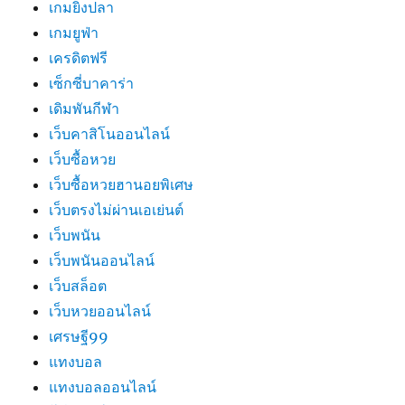
เกมยิงปลา
เกมยูฟ่า
เครดิตฟรี
เซ็กซี่บาคาร่า
เดิมพันกีฬา
เว็บคาสิโนออนไลน์
เว็บซื้อหวย
เว็บซื้อหวยฮานอยพิเศษ
เว็บตรงไม่ผ่านเอเย่นต์
เว็บพนัน
เว็บพนันออนไลน์
เว็บสล็อต
เว็บหวยออนไลน์
เศรษฐี99
แทงบอล
แทงบอลออนไลน์