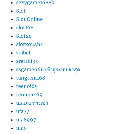
sexygame1688k
Slot
Slot Online
slot168
Slotxo
slotxo24hr
soibet
sretthi99
ssgame666 เข้าสู่ระบบ ล่าสุด
tangtem168
teenoi69
temmax69
ufa191 ทางเข้า
ufa77
ufa8997
ufa9