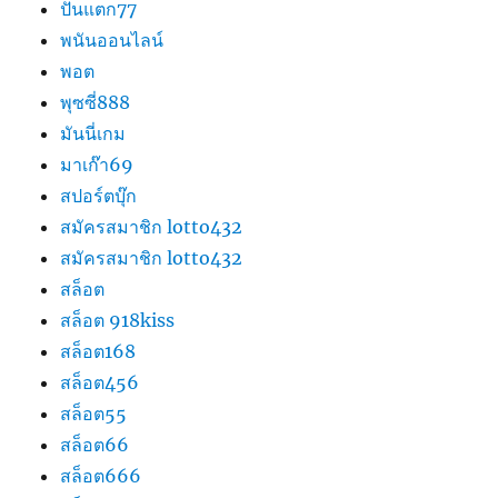
ปั่นแตก77
พนันออนไลน์
พอต
พุซซี่888
มันนี่เกม
มาเก๊า69
สปอร์ตบุ๊ก
สมัครสมาชิก lotto432
สมัครสมาชิก lotto432
สล็อต
สล็อต 918kiss
สล็อต168
สล็อต456
สล็อต55
สล็อต66
สล็อต666