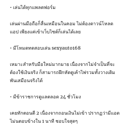
• เล่นได้ทุกแพลตฟอร์ม
เล่นผ่านมือถือก็ลื่นเหมือนในคอม ไม่ต้องดาวน์โหลด
แอป เพียงแค่เข้าเว็บไซต์ก็เล่นได้เลย
• มีโหมดทดสอบเล่น sexyauto168
เหมาะสำหรับมือใหม่มากมาย เนื่องจากไม่จำเป็นที่จะ
ต้องใช้เงินจริง ก็สามารถฝึกหัดดูเค้าไพ่รวมทั้งวางเดิม
พันเสมือนจริงได้
• มีข้าราชการดูแลตลอด 24 ชั่วโมง
เคยทักตอนตี 2 เนื่องจากถอนเงินไม่เข้า ปรากฏว่ามีแอด
ไม่นตอบข้างใน 1 นาที ชอบใจสุดๆ