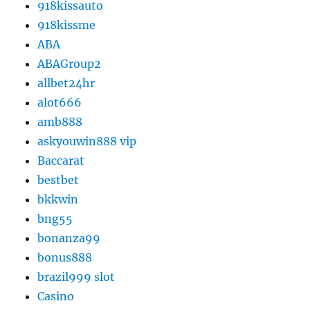
918kissauto
918kissme
ABA
ABAGroup2
allbet24hr
alot666
amb888
askyouwin888 vip
Baccarat
bestbet
bkkwin
bng55
bonanza99
bonus888
brazil999 slot
Casino