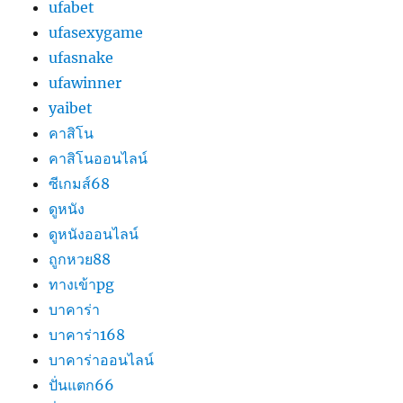
ufabet
ufasexygame
ufasnake
ufawinner
yaibet
คาสิโน
คาสิโนออนไลน์
ซีเกมส์68
ดูหนัง
ดูหนังออนไลน์
ถูกหวย88
ทางเข้าpg
บาคาร่า
บาคาร่า168
บาคาร่าออนไลน์
ปั่นแตก66