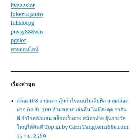
live22slot
Joker123auto
fullslotpg
pussy888win
pgslot
หวยออนไลน์
เรื่องล่าสุด
สล็อต168 สายแตก ลุ้นกำไรแบบไม่เสียฟีล สายสล็อต
ฝาก 60 รับ 300 ห้ามพลาด เล่นลื่น ไม่มีสะดุด การัน
ตี กำไรหลักแสน สล็อตเว็บตรง สมัครง่าย ลุ้นรางวัล
ใหญ่ได้ทันที Top 41 by Carri Tangtem168e.com
15 ก.ย. 2569