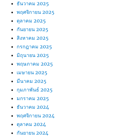
ธันวาคม 2025
พฤศจิกายน 2025
ตุลาคม 2025
กันยายน 2025
สิงหาคม 2025
กรกฎาคม 2025
มิถุนายน 2025
พฤษภาคม 2025
เมษายน 2025
มีนาคม 2025
กุมภาพันธ์ 2025
มกราคม 2025
ธันวาคม 2024
พฤศจิกายน 2024
ตุลาคม 2024
กันยายน 2024