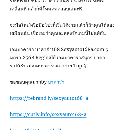
ระบบระเบียบออโต้ ฝากถอนเร็ว รองรับโทรศัพท์
เคลื่อนที่ แล้วก็มีโหมดทดสอบเล่นฟรี
จะมือใหม่หรือมือโปรก็เริ่มได้ง่าย แล้วก็ถ้าคุณได้ลอง
เสมือนฉัน เชื่อเลยว่าคุณจะหลงรักเกมนี้ไม่แพ้กัน
เกมบาคาร่า บาคาร่า168 Sexyauto168a.com 3
มกรา 2568 Reginald เกมบาคาร่าสนุกๆ บาคา
ร่า168รวมเกมบาคาร่าแตกง่าย Top 31
ขอขอบคุณมากby
บาคาร่า
https://rebrand.ly/sexyauto168-a
https://cutly.info/sexyauto168-a