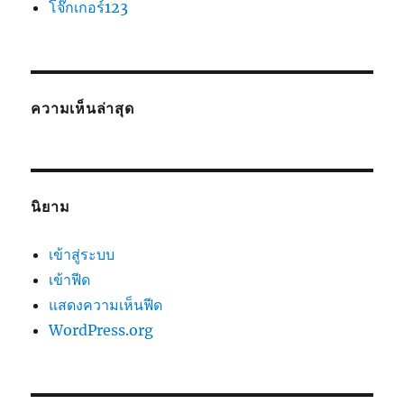
โจ๊กเกอร์123
ความเห็นล่าสุด
นิยาม
เข้าสู่ระบบ
เข้าฟีด
แสดงความเห็นฟีด
WordPress.org