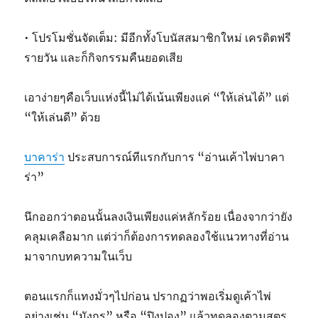
• โปรโมชั่นจัดเต็ม: มีอีกทั้งโบนัสสมาชิกใหม่ เครดิตฟรี
รายวัน และก็กิจกรรมคืนยอดเสีย
เอาง่ายๆคือเว็บแห่งนี้ไม่ได้เน้นเพียงแค่ “ให้เล่นได้” แต่
“ให้เล่นดี” ด้วย
บาคาร่า
ประสบการณ์ทีแรกกับการ “อ่านเค้าไพ่บาคา
ร่า”
นึกออกว่าตอนนั้นลงเงินเพียงแค่หลักร้อย เนื่องจากว่ายัง
คลุมเคลือมาก แต่ว่าก็ต้องการทดลองใช้แนวทางที่อ่าน
มาจากบทความในเว็บ
ตอนแรกก็แทงมั่วๆไปก่อน ปรากฏว่าพอเริ่มดูเค้าไพ่
อย่างเช่น “มังกร” หรือ “ปิงปอง” แล้วทดลองตามสูตร