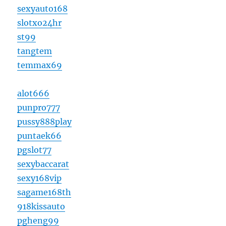
sexyauto168
slotxo24hr
st99
tangtem
temmax69
alot666
punpro777
pussy888play
puntaek66
pgslot77
sexybaccarat
sexy168vip
sagame168th
918kissauto
pgheng99