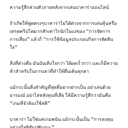
ความรู้สึกส่วนตัวภายหลังจากเล่นบาคาร่าออนไลน์
ถ้าเกิดให้พูดตรงๆบาคาร่าไม่ได้ต่างจากการเล่นหุ้นหรือ
เทรดคริปโตมากสักเท่าไรนักในแง่ของ “การจัดการ
การเสี่ยง” แล้วก็ “การใช้ข้อมูลประกอบกิจการตัดสิน
ใจ”
สิ่งที่ต่างคือ มันบันเทิงใจกว่า ได้ผลเร็วกว่า และก็มีความ
ท้าสำหรับในการเดาที่ทำให้ตื่นเต้นทุกตา
แม้กระนั้นสิ่งสำคัญที่สุดที่อยากฝากเป็น อย่าเล่นด้วย
อารมณ์ อย่าไล่หลังทุนที่เสีย ให้มีความรู้สึกว่ามันคือ
“เกมที่จำต้องใช้สติ”
บาคาร่า ไม่ใช่แค่เกมพนัน แม้กระนั้นเป็น “การลงทุน
อย่างมีสติสัมปชัญญะ”