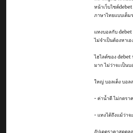
หน้าเว็บไซต์debet
ภาษาไทยแบบเต็ม
แทงบอลกับ debet 
ไม่จำเป็นต้องหาเอ
ไฮไลต์ของ debet ที
มาก ไม่ว่าจะเป็นบอ
ใหญ่ บอลเต็ง บอลส
• ค่าน้ำดี ไม่กดราค
• แทงได้ถึงแม้ว่าจ
อัปเดตราคาสดตลอ