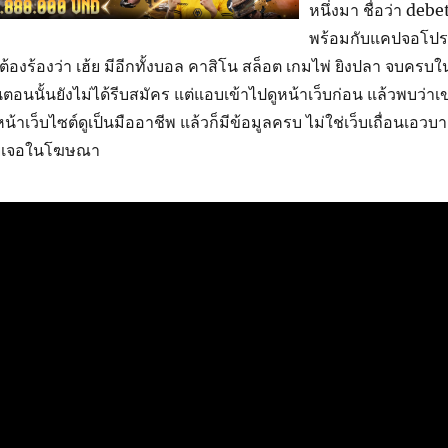
หนึ่งมา ชื่อว่า debe
พร้อมกับแคปจอโปร
วต้องร้องว่า เฮ้ย มีอีกทั้งบอล คาสิโน สล็อต เกมไพ่ ยิงปลา จบครบใ
นตอนนั้นยังไม่ได้รีบสมัคร แต่แอบเข้าไปดูหน้าเว็บก่อน แล้วพบว่าเ
น้าเว็บไซต์ดูเป็นมืออาชีพ แล้วก็มีข้อมูลครบ ไม่ใช่เว็บเถื่อนเอวบา
เคยเจอในโฆษณา