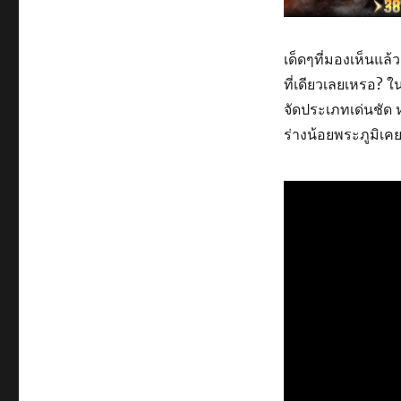
เด็ดๆที่มองเห็นแล้
ที่เดียวเลยเหรอ? ใ
จัดประเภทเด่นชัด ห
ร่างน้อยพระภูมิ