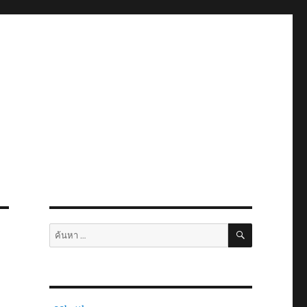
ค้นหา
ค้นหา: