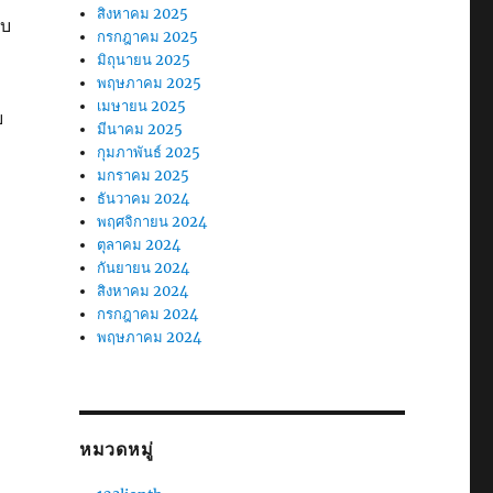
สิงหาคม 2025
ับ
กรกฎาคม 2025
มิถุนายน 2025
พฤษภาคม 2025
เมษายน 2025
บ
มีนาคม 2025
กุมภาพันธ์ 2025
มกราคม 2025
ธันวาคม 2024
พฤศจิกายน 2024
ตุลาคม 2024
กันยายน 2024
สิงหาคม 2024
กรกฎาคม 2024
พฤษภาคม 2024
หมวดหมู่